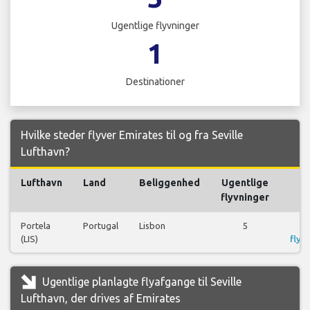
Ugentlige flyvninger
1
Destinationer
Hvilke steder flyver Emirates til og fra Seville
Lufthavn?
Lufthavn
Land
Beliggenhed
Ugentlige
F
flyvninger
Portela
Portugal
Lisbon
5
S
(LIS)
flyre
Ugentlige planlagte flyafgange til Seville
Lufthavn, der drives af Emirates