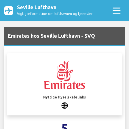
Seville Lufthavn
Vigtig information om lufthavnen og tjenester
Emirates hos Seville Lufthavn - SVQ
Nyttige flyselskabslinks
5