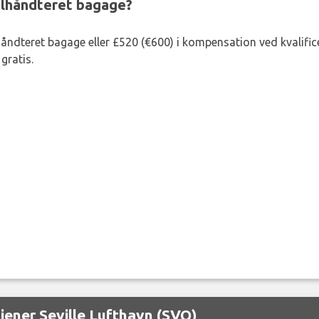
ejlhåndteret bagage?
lhåndteret bagage eller £520 (€600) i kompensation ved kvalific
gratis.
tjener Seville Lufthavn (SVQ)