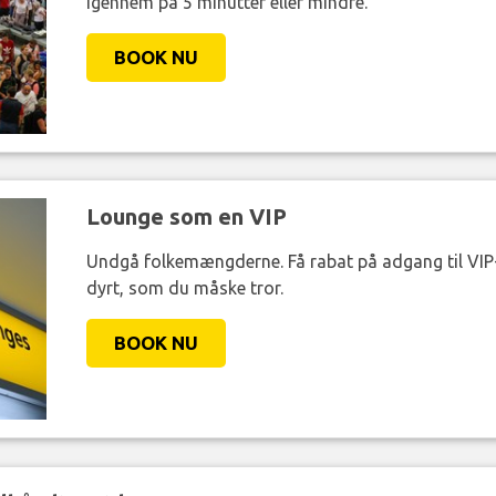
igennem på 5 minutter eller mindre.
BOOK NU
Lounge som en VIP
Undgå folkemængderne. Få rabat på adgang til VIP-
dyrt, som du måske tror.
BOOK NU