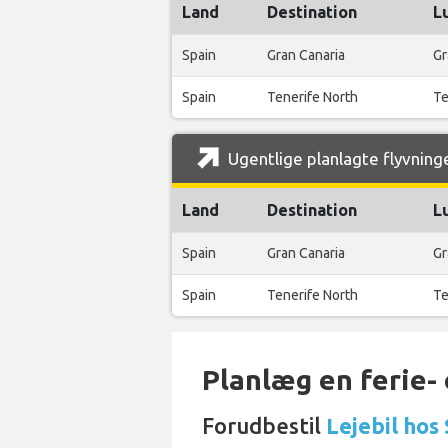
Land
Destination
L
Spain
Gran Canaria
Gr
Spain
Tenerife North
Te
Ugentlige planlagte flyvninger
Land
Destination
L
Spain
Gran Canaria
Gr
Spain
Tenerife North
Te
Planlæg en ferie- e
Forudbestil
Lejebil hos