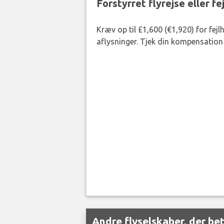
Forstyrret flyrejse eller f
Kræv op til £1,600 (€1,920) for fej
aflysninger. Tjek din kompensation 
Andre flyselskaber, der be