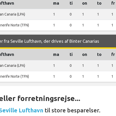
ufthavn
ma
ti
on
to
fr
an Canaria (LPA)
1
0
1
1
1
nerife Norte (TFN)
1
0
1
1
1
 fra Seville Lufthavn, der drives af Binter Canarias
ufthavn
ma
ti
on
to
fr
an Canaria (LPA)
1
0
1
1
1
nerife Norte (TFN)
1
0
1
1
1
ller forretningsrejse...
 Seville Lufthavn
til store besparelser.