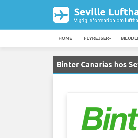
Seville Lufth
Vigtig information om luftha
HOME
FLYREJSER
BILUDL
Binter Canarias hos Se