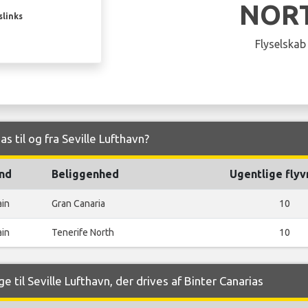
NOR
slinks
Flyselskab
as til og fra Seville Lufthavn?
nd
Beliggenhed
Ugentlige flyv
ain
Gran Canaria
10
ain
Tenerife North
10
 til Seville Lufthavn, der drives af Binter Canarias