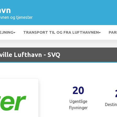
avn
vnen og tjenester
EJNING
TRANSPORT TIL OG FRA LUFTHAVNEN
PAR
ville Lufthavn - SVQ
20
Ugentlige
Destin
flyvninger