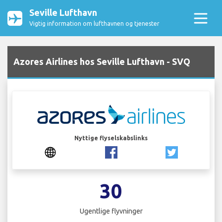
Seville Lufthavn
Vigtig information om lufthavnen og tjenester
Azores Airlines hos Seville Lufthavn - SVQ
Nyttige flyselskabslinks
30
Ugentlige flyvninger