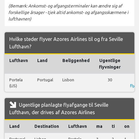
(Bemærk: Ankomst- og afgangsterminaler kan ændre sig af
forskellige årsager - tjek altid ankomst- og afgangsskærmene i
lufthavnen)
Hvilke steder flyver Azores Airlines til og fra Seville
Lufthavn?
Lufthavn
Land
Beliggenhed
Ugentlige
F
flyvninger
Portela
Portugal
Lisbon
30
S
(LIS)
flyre
Ugentlige planlagte flyafgange til Seville
Lufthavn, der drives af Azores Airlines
Land
Destination
Lufthavn
ma
ti
on
Portugal
Lisbon
Portela
3
2
1