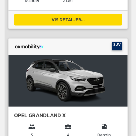
Manuel
2 Dør
VIS DETALJER...
SUV
OPEL GRANDLAND X
group
business_center
local_gas_station
5
4
Benzin