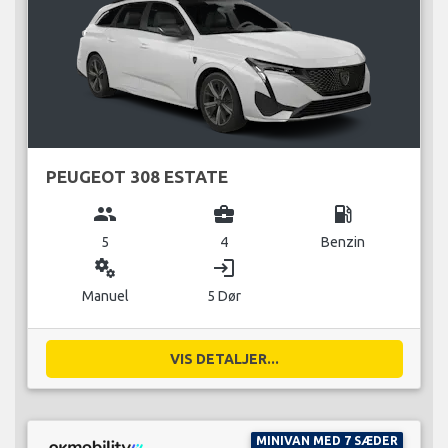
PEUGEOT 308 ESTATE
group
business_center
local_gas_station
5
4
Benzin
miscellaneous_services
login
Manuel
5 Dør
VIS DETALJER...
MINIVAN MED 7 SÆDER