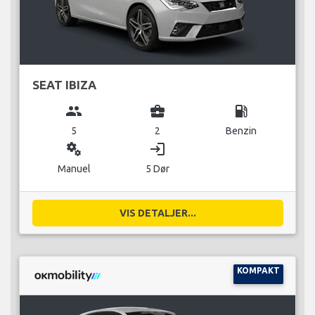
SEAT IBIZA
group
business_center
local_gas_station
5
2
Benzin
miscellaneous_services
login
Manuel
5 Dør
VIS DETALJER...
KOMPAKT