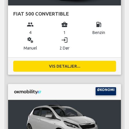
FIAT 500 CONVERTIBLE
group
business_center
local_gas_station
4
1
Benzin
miscellaneous_services
login
Manuel
2 Dør
VIS DETALJER...
ØKONOMI