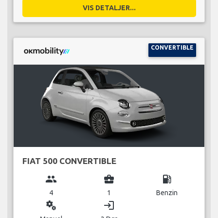
VIS DETALJER...
CONVERTIBLE
FIAT 500 CONVERTIBLE
group
business_center
local_gas_station
4
1
Benzin
miscellaneous_services
login