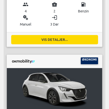
group
business_center
local_gas_station
4
2
Benzin
miscellaneous_services
login
Manuel
3 Dør
VIS DETALJER...
ØKONOMI