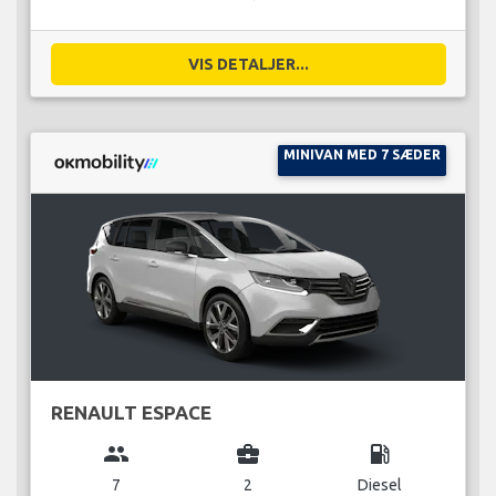
VIS DETALJER...
MINIVAN MED 7 SÆDER
RENAULT ESPACE
group
business_center
local_gas_station
7
2
Diesel