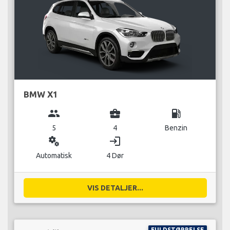
BMW X1
group
business_center
local_gas_station
5
4
Benzin
miscellaneous_services
login
Automatisk
4 Dør
VIS DETALJER...
FULDSTØRRELSE