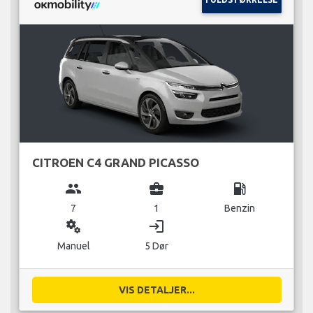
CITROEN C4 GRAND PICASSO
group
business_center
local_gas_station
7
1
Benzin
miscellaneous_services
login
Manuel
5 Dør
VIS DETALJER...