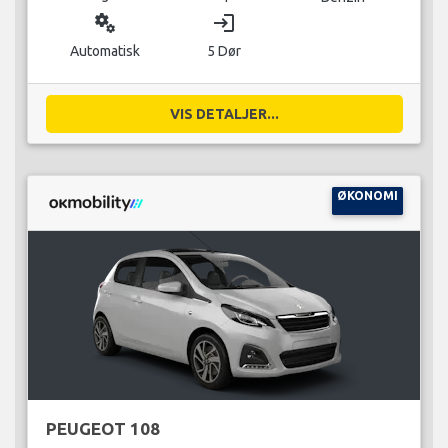
miscellaneous_services
login
Automatisk
5 Dør
VIS DETALJER...
ØKONOMI
PEUGEOT 108