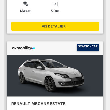
miscellaneous_services
login
Manuel
5 Dør
VIS DETALJER...
STATIONCAR
RENAULT MEGANE ESTATE