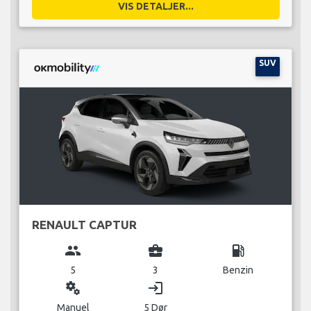
VIS DETALJER...
SUV
RENAULT CAPTUR
group
business_center
local_gas_station
5
3
Benzin
miscellaneous_services
login
Manuel
5 Dør