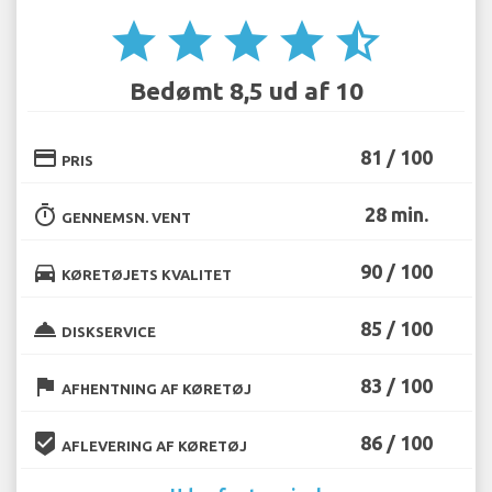
star
star
star
star
star_half
Bedømt 8,5 ud af 10
credit_card
81 / 100
PRIS
timer
28 min.
GENNEMSN. VENT
directions_car
90 / 100
KØRETØJETS KVALITET
room_service
85 / 100
DISKSERVICE
flag
83 / 100
AFHENTNING AF KØRETØJ
beenhere
86 / 100
AFLEVERING AF KØRETØJ