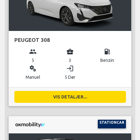
PEUGEOT 308
group
business_center
local_gas_station
5
3
Benzin
miscellaneous_services
login
Manuel
5 Dør
VIS DETALJER...
STATIONCAR