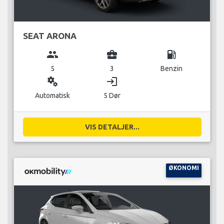
SEAT ARONA
group
business_center
local_gas_station
5
3
Benzin
miscellaneous_services
login
Automatisk
5 Dør
VIS DETALJER...
ØKONOMI