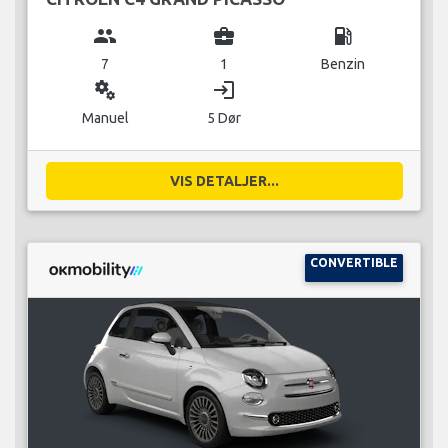
group
business_center
local_gas_station
7
1
Benzin
miscellaneous_services
login
Manuel
5 Dør
VIS DETALJER...
CONVERTIBLE