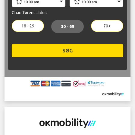
Chaufførens alder:
18 - 29
70+
30 - 69
SØG