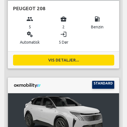
PEUGEOT 208
group
business_center
local_gas_station
5
2
Benzin
miscellaneous_services
login
Automatisk
5 Dør
VIS DETALJER...
STANDARD