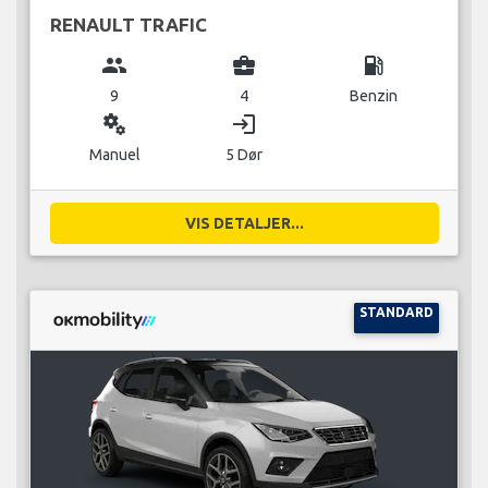
RENAULT TRAFIC
group
business_center
local_gas_station
9
4
Benzin
miscellaneous_services
login
Manuel
5 Dør
VIS DETALJER...
STANDARD