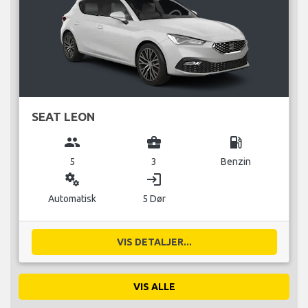
SEAT LEON
group
business_center
local_gas_station
5
3
Benzin
miscellaneous_services
login
Automatisk
5 Dør
VIS DETALJER...
VIS ALLE