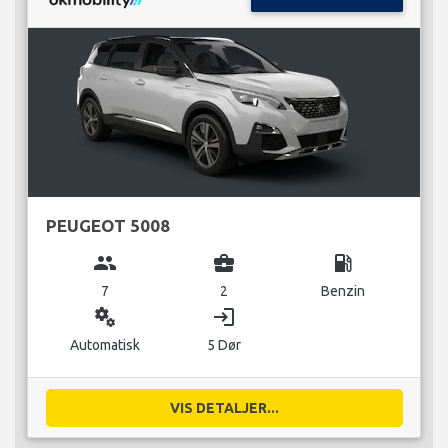
PEUGEOT 5008
group
business_center
local_gas_station
7
2
Benzin
miscellaneous_services
login
Automatisk
5 Dør
VIS DETALJER...