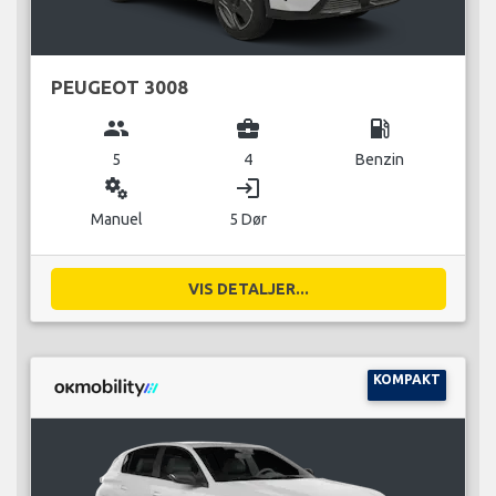
PEUGEOT 3008
group
business_center
local_gas_station
5
4
Benzin
miscellaneous_services
login
Manuel
5 Dør
VIS DETALJER...
KOMPAKT