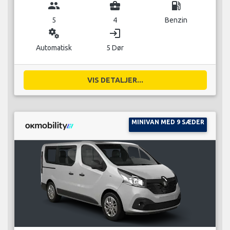
group
business_center
local_gas_station
5
4
Benzin
miscellaneous_services
login
Automatisk
5 Dør
VIS DETALJER...
MINIVAN MED 9 SÆDER