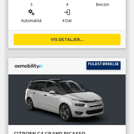
5
4
Benzin
miscellaneous_services
login
Automatisk
4 Dør
VIS DETALJER...
FULDSTØRRELSE
CITROEN C4 GRAND PICASSO