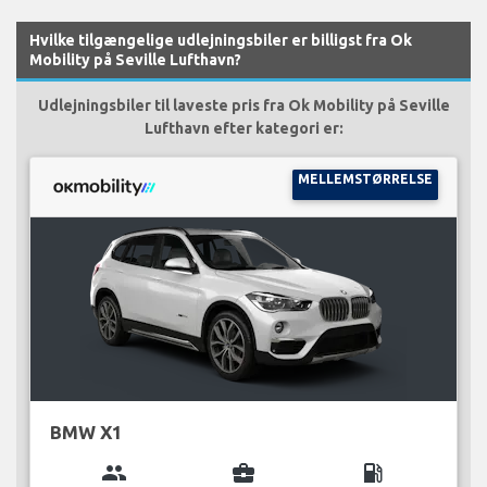
Hvilke tilgængelige udlejningsbiler er billigst fra Ok
Mobility på Seville Lufthavn?
Udlejningsbiler til laveste pris fra Ok Mobility på Seville
Lufthavn efter kategori er:
MELLEMSTØRRELSE
BMW X1
group
business_center
local_gas_station