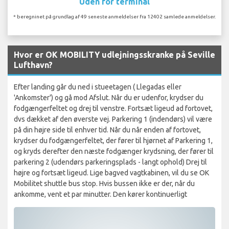
Uden for terminal
* beregninet på grundlag af 49 seneste anmeldelser fra 12402 samlede anmeldelser.
Hvor er OK MOBILITY udlejningsskranke på Seville
Lufthavn?
Efter landing går du ned i stueetagen ( Llegadas eller
'Ankomster') og gå mod Afslut. Når du er udenfor, krydser du
fodgængerfeltet og drej til venstre. Fortsæt ligeud ad fortovet,
dvs dækket af den øverste vej. Parkering 1 (indendørs) vil være
på din højre side til enhver tid. Når du når enden af fortovet,
krydser du fodgængerfeltet, der fører til hjørnet af Parkering 1,
og kryds derefter den næste fodgænger krydsning, der fører til
parkering 2 (udendørs parkeringsplads - langt ophold) Drej til
højre og fortsæt ligeud. Lige bagved vagtkabinen, vil du se OK
Mobilitet shuttle bus stop. Hvis bussen ikke er der, når du
ankomme, vent et par minutter. Den kører kontinuerligt