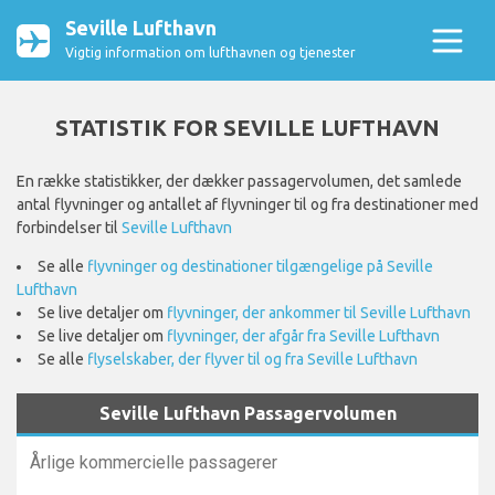
Seville Lufthavn
Vigtig information om lufthavnen og tjenester
STATISTIK FOR SEVILLE LUFTHAVN
En række statistikker, der dækker passagervolumen, det samlede
antal flyvninger og antallet af flyvninger til og fra destinationer med
forbindelser til
Seville Lufthavn
Se alle
flyvninger og destinationer tilgængelige på Seville
Lufthavn
Se live detaljer om
flyvninger, der ankommer til Seville Lufthavn
Se live detaljer om
flyvninger, der afgår fra Seville Lufthavn
Se alle
flyselskaber, der flyver til og fra Seville Lufthavn
Seville Lufthavn Passagervolumen
Årlige kommercielle passagerer