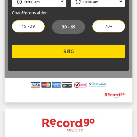
Chaufførens alder:
18 - 29
70+
30 - 69
SØG