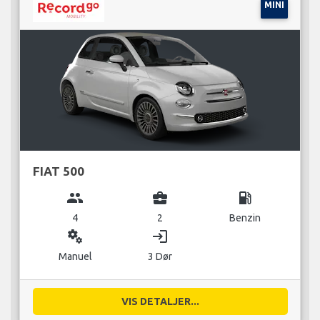
MINI
FIAT 500
group
business_center
local_gas_station
4
2
Benzin
miscellaneous_services
login
Manuel
3 Dør
VIS DETALJER...