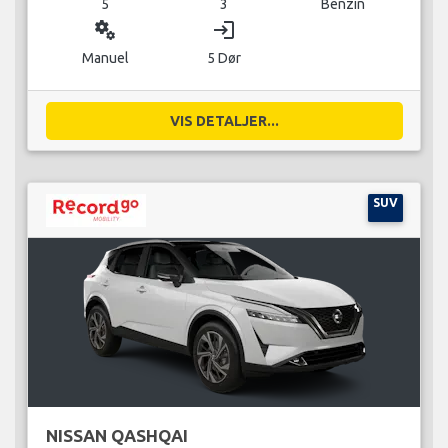
5
3
Benzin
miscellaneous_services
login
Manuel
5 Dør
VIS DETALJER...
SUV
NISSAN QASHQAI