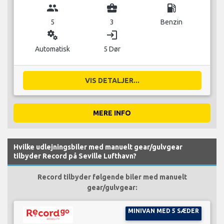
group
business_center
local_gas_station
5
3
Benzin
miscellaneous_services
login
Automatisk
5 Dør
VIS DETALJER...
MERE INFO
Hvilke udlejningsbiler med manuelt gear/gulvgear
tilbyder Record på Seville Lufthavn?
Record tilbyder følgende biler med manuelt
gear/gulvgear:
MINIVAN MED 5 SÆDER