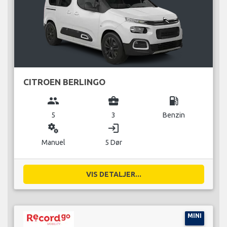
CITROEN BERLINGO
group
business_center
local_gas_station
5
3
Benzin
miscellaneous_services
login
Manuel
5 Dør
VIS DETALJER...
MINI