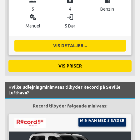
group
business_center
local_gas_station
5
4
Benzin
miscellaneous_services
login
Manuel
5 Dør
VIS DETALJER...
VIS PRISER
Hvilke udlejningminimvans tilbyder Record på Seville
Lufthavn?
Record tilbyder følgende minivans:
MINIVAN MED 5 SÆDER