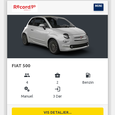
MINI
FIAT 500
group
business_center
local_gas_station
4
2
Benzin
miscellaneous_services
login
Manuel
3 Dør
VIS DETALJER...