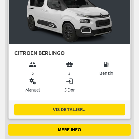
CITROEN BERLINGO
group
business_center
local_gas_station
5
3
Benzin
miscellaneous_services
login
Manuel
5 Dør
VIS DETALJER...
MERE INFO