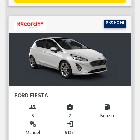
ØKONOMI
FORD FIESTA
group
business_center
local_gas_station
5
2
Benzin
miscellaneous_services
login
Manuel
5 Dør