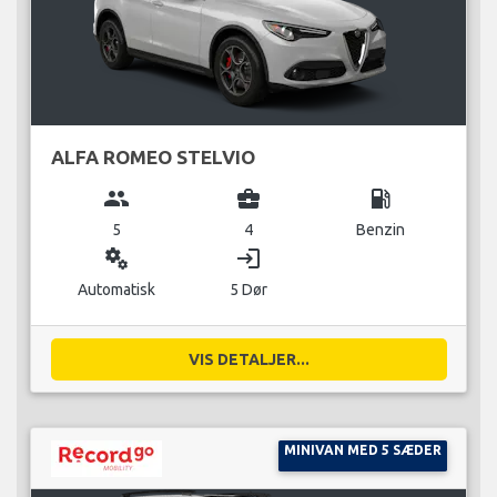
ALFA ROMEO STELVIO
group
business_center
local_gas_station
5
4
Benzin
miscellaneous_services
login
Automatisk
5 Dør
VIS DETALJER...
MINIVAN MED 5 SÆDER