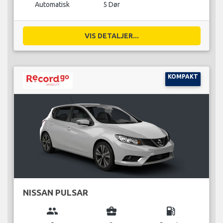
Automatisk
5 Dør
VIS DETALJER...
KOMPAKT
NISSAN PULSAR
group
business_center
local_gas_station