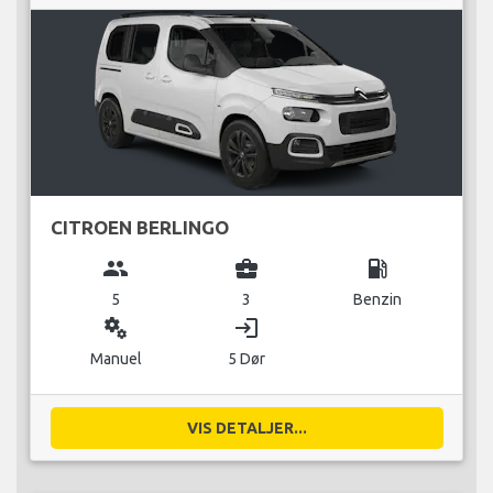
CITROEN BERLINGO
group
business_center
local_gas_station
5
3
Benzin
miscellaneous_services
login
Manuel
5 Dør
VIS DETALJER...