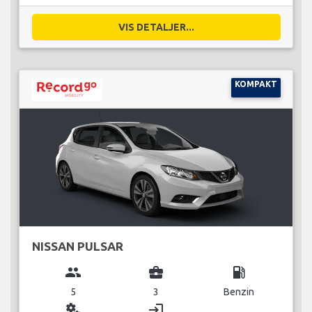
VIS DETALJER...
KOMPAKT
NISSAN PULSAR
group
business_center
local_gas_station
5
3
Benzin
miscellaneous_services
login