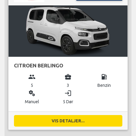
CITROEN BERLINGO
group
business_center
local_gas_station
5
3
Benzin
miscellaneous_services
login
Manuel
5 Dør
VIS DETALJER...