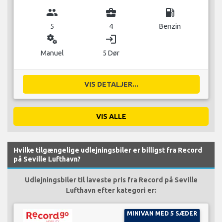
group
business_center
local_gas_station
5
4
Benzin
miscellaneous_services
login
Manuel
5 Dør
VIS DETALJER...
VIS ALLE
Hvilke tilgængelige udlejningsbiler er billigst fra Record
på Seville Lufthavn?
Udlejningsbiler til laveste pris fra Record på Seville
Lufthavn efter kategori er:
MINIVAN MED 5 SÆDER