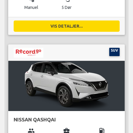
Manuel
5 Dør
VIS DETALJER...
SUV
NISSAN QASHQAI
group
business_center
local_gas_station