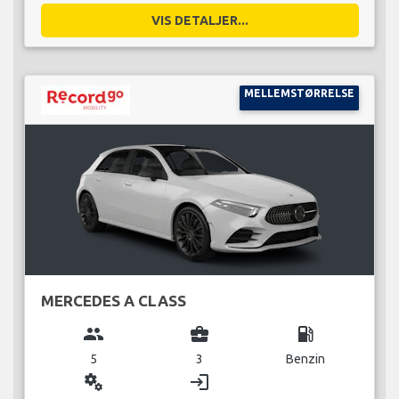
VIS DETALJER...
MELLEMSTØRRELSE
MERCEDES A CLASS
group
business_center
local_gas_station
5
3
Benzin
miscellaneous_services
login