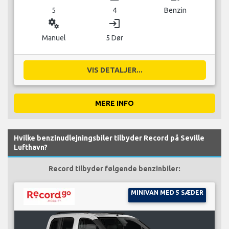
5
4
Benzin
miscellaneous_services
login
Manuel
5 Dør
VIS DETALJER...
MERE INFO
Hvilke benzinudlejningsbiler tilbyder Record på Seville
Lufthavn?
Record tilbyder følgende benzinbiler:
MINIVAN MED 5 SÆDER