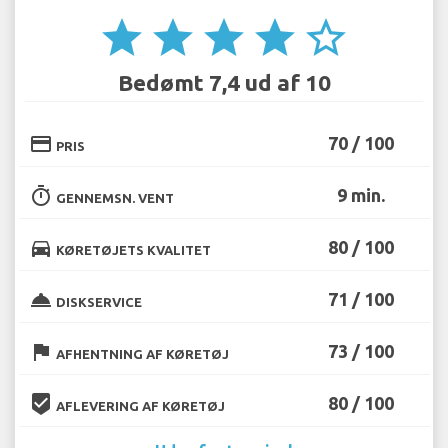
star
star
star
star
star_border
Bedømt 7,4 ud af 10
credit_card
70 / 100
PRIS
timer
9 min.
GENNEMSN. VENT
directions_car
80 / 100
KØRETØJETS KVALITET
room_service
71 / 100
DISKSERVICE
flag
73 / 100
AFHENTNING AF KØRETØJ
beenhere
80 / 100
AFLEVERING AF KØRETØJ