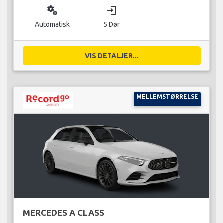
miscellaneous_services
login
Automatisk
5 Dør
VIS DETALJER...
MELLEMSTØRRELSE
MERCEDES A CLASS