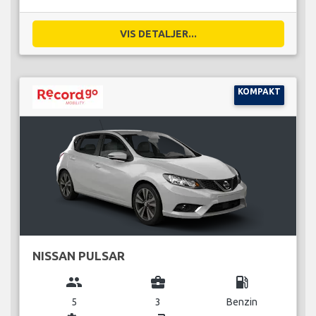
VIS DETALJER...
KOMPAKT
NISSAN PULSAR
group
business_center
local_gas_station
5
3
Benzin