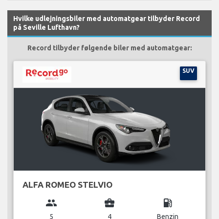
Hvilke udlejningsbiler med automatgear tilbyder Record
på Seville Lufthavn?
Record tilbyder følgende biler med automatgear:
SUV
ALFA ROMEO STELVIO
group
business_center
local_gas_station
5
4
Benzin