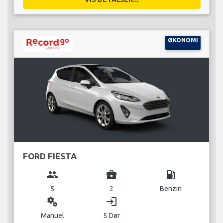
ØKONOMI
FORD FIESTA
group
business_center
local_gas_station
5
2
Benzin
miscellaneous_services
login
Manuel
5 Dør