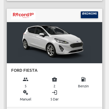
ØKONOMI
FORD FIESTA
group
business_center
local_gas_station
5
2
Benzin
miscellaneous_services
login
Manuel
5 Dør