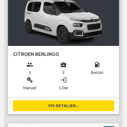
CITROEN BERLINGO
group
business_center
local_gas_station
5
3
Benzin
miscellaneous_services
login
Manuel
5 Dør
VIS DETALJER...