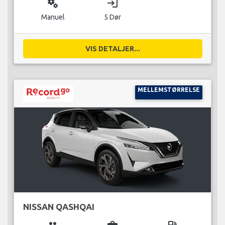
miscellaneous_services
login
Manuel
5 Dør
VIS DETALJER...
MELLEMSTØRRELSE
NISSAN QASHQAI