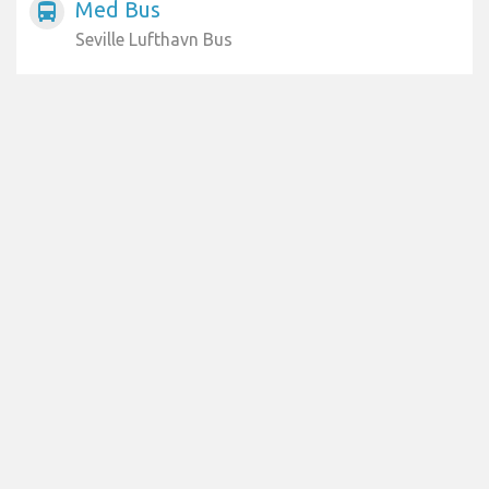
Med Bus
directions_bus
Seville Lufthavn Bus