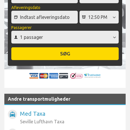
Afleveringsdato
Passagerer
SØG
Andre transportmuligheder
Med Taxa
local_taxi
Seville Lufthavn Taxa