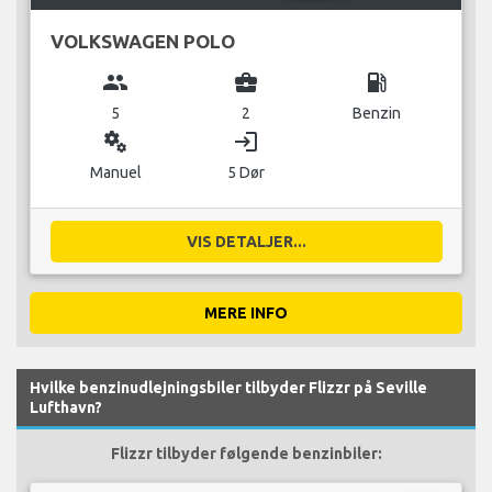
VOLKSWAGEN POLO
group
business_center
local_gas_station
5
2
Benzin
miscellaneous_services
login
Manuel
5 Dør
VIS DETALJER...
MERE INFO
Hvilke benzinudlejningsbiler tilbyder Flizzr på Seville
Lufthavn?
Flizzr tilbyder følgende benzinbiler: