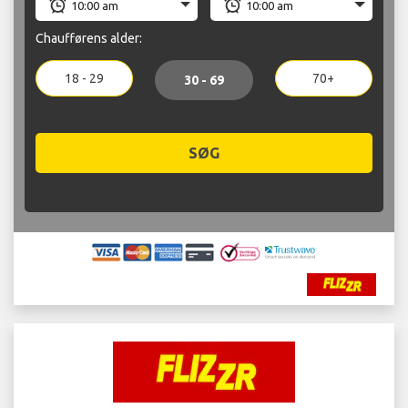
Chaufførens alder:
18 - 29
70+
30 - 69
SØG