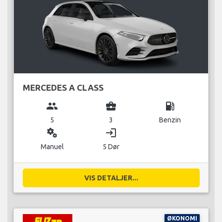
MERCEDES A CLASS
group
business_center
local_gas_station
5
3
Benzin
miscellaneous_services
login
Manuel
5 Dør
VIS DETALJER...
ØKONOMI