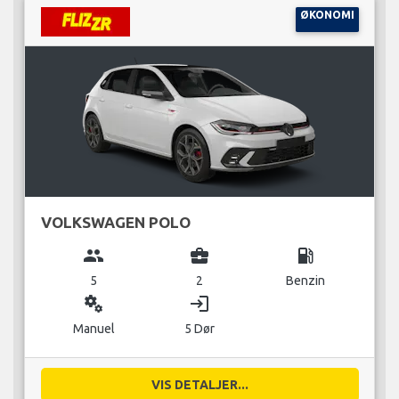
ØKONOMI
VOLKSWAGEN POLO
group
business_center
local_gas_station
5
2
Benzin
miscellaneous_services
login
Manuel
5 Dør
VIS DETALJER...