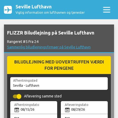
Seville Lufthavn
Vigtig information om lufthavnen og tjenester
FLIZZR Biludlejning på Seville Lufthavn
Rangeret #5 Fra 24
Sammenlig biludlejningsfirmaer på Seville Lufthavn
BILUDLEJNING MED UOVERTRUFFEN VÆRDI
FOR PENGENE
Afhentningssted
Aflevering samme sted
Afhentningsdato
Afleveringsdato