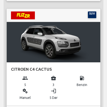
SUV
CITROEN C4 CACTUS
group
business_center
local_gas_station
5
3
Benzin
miscellaneous_services
login
Manuel
5 Dør