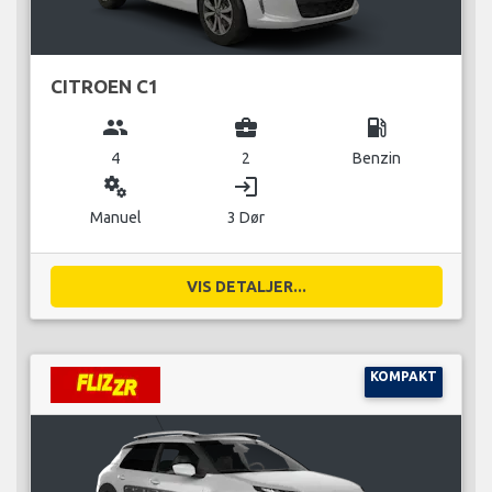
CITROEN C1
group
business_center
local_gas_station
4
2
Benzin
miscellaneous_services
login
Manuel
3 Dør
VIS DETALJER...
KOMPAKT