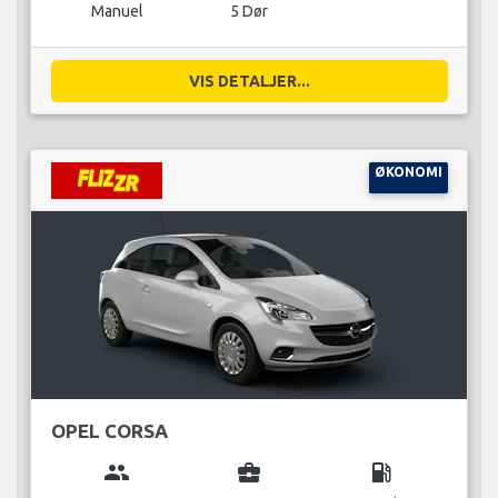
Manuel
5 Dør
VIS DETALJER...
ØKONOMI
OPEL CORSA
group
business_center
local_gas_station