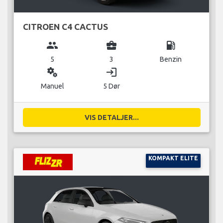
CITROEN C4 CACTUS
group
business_center
local_gas_station
5
3
Benzin
miscellaneous_services
login
Manuel
5 Dør
VIS DETALJER...
KOMPAKT ELITE