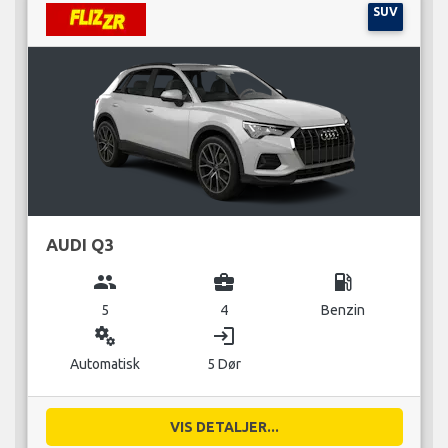
SUV
AUDI Q3
group
business_center
local_gas_station
5
4
Benzin
miscellaneous_services
login
Automatisk
5 Dør
VIS DETALJER...