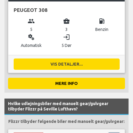
PEUGEOT 308
group
business_center
local_gas_station
5
3
Benzin
miscellaneous_services
login
Automatisk
5 Dør
VIS DETALJER...
MERE INFO
Hvilke udlejningsbiler med manuelt gear/gulvgear
tilbyder Flizzr på Seville Lufthavn?
Flizzr tilbyder følgende biler med manuelt gear/gulvgear: