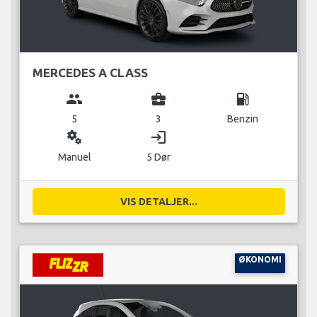
MERCEDES A CLASS
group
business_center
local_gas_station
5
3
Benzin
miscellaneous_services
login
Manuel
5 Dør
VIS DETALJER...
ØKONOMI