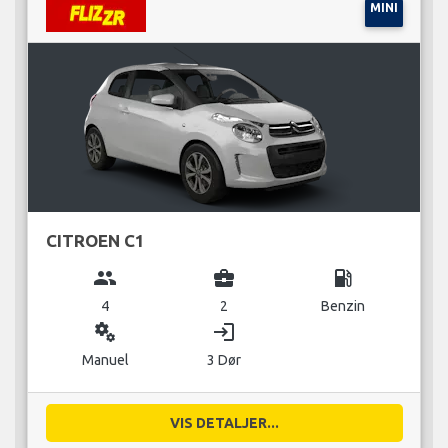
MINI
CITROEN C1
group
business_center
local_gas_station
4
2
Benzin
miscellaneous_services
login
Manuel
3 Dør
VIS DETALJER...