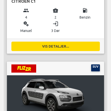
CITROEN C1
group
business_center
local_gas_station
4
2
Benzin
miscellaneous_services
login
Manuel
3 Dør
VIS DETALJER...
SUV