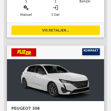
5
2
Benzin
miscellaneous_services
login
Manuel
3 Dør
VIS DETALJER...
KOMPAKT
PEUGEOT 308