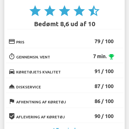
star
star
star
star
star_half
Bedømt 8,6 ud af 10
credit_card
79 / 100
PRIS
timer
7 min.
emoji_events
GENNEMSN. VENT
directions_car
91 / 100
KØRETØJETS KVALITET
room_service
87 / 100
DISKSERVICE
flag
86 / 100
AFHENTNING AF KØRETØJ
beenhere
90 / 100
AFLEVERING AF KØRETØJ