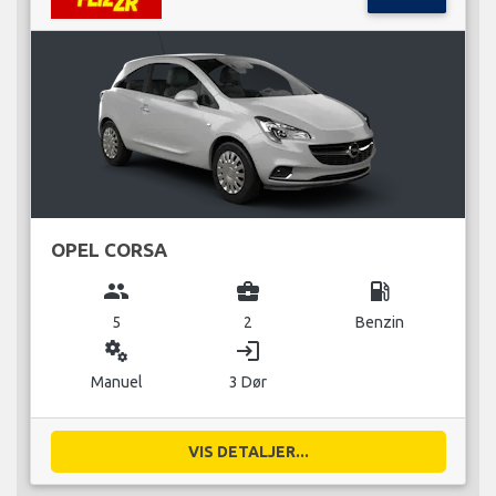
OPEL CORSA
group
business_center
local_gas_station
5
2
Benzin
miscellaneous_services
login
Manuel
3 Dør
VIS DETALJER...