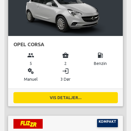
OPEL CORSA
group
business_center
local_gas_station
5
2
Benzin
miscellaneous_services
login
Manuel
3 Dør
VIS DETALJER...
KOMPAKT