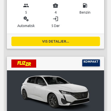
group
business_center
local_gas_station
5
4
Benzin
miscellaneous_services
login
Automatisk
5 Dør
VIS DETALJER...
KOMPAKT