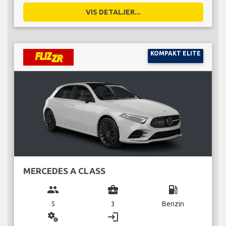
VIS DETALJER...
KOMPAKT ELITE
MERCEDES A CLASS
group
business_center
local_gas_station
5
3
Benzin
miscellaneous_services
login