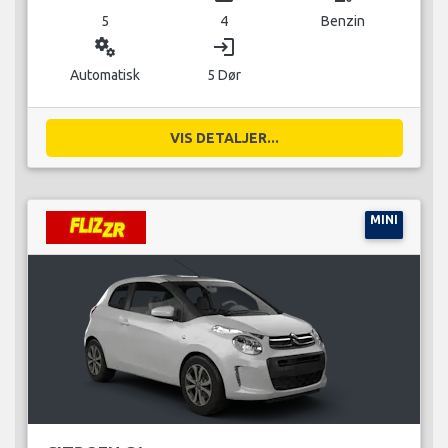
5
4
Benzin
miscellaneous_services
login
Automatisk
5 Dør
VIS DETALJER...
MINI