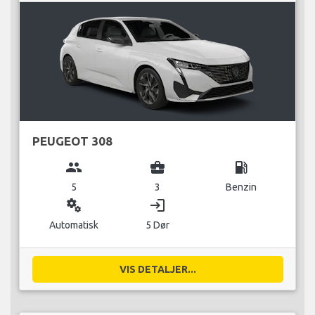
PEUGEOT 308
group
business_center
local_gas_station
5
3
Benzin
miscellaneous_services
login
Automatisk
5 Dør
VIS DETALJER...