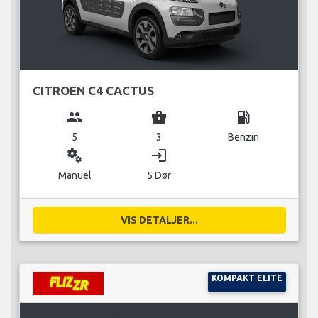
CITROEN C4 CACTUS
group
business_center
local_gas_station
5
3
Benzin
miscellaneous_services
login
Manuel
5 Dør
VIS DETALJER...
KOMPAKT ELITE