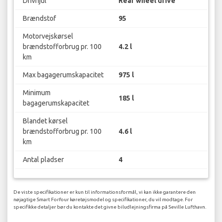
Drivhjul
Rear wheel drive
Brændstof
95
Motorvejskørsel
brændstofforbrug pr. 100
4.2 l
km
Max bagagerumskapacitet
975 l
Minimum
185 l
bagagerumskapacitet
Blandet kørsel
brændstofforbrug pr. 100
4.6 l
km
Antal pladser
4
De viste specifikationer er kun til informationsformål, vi kan ikke garantere den
nøjagtige Smart Forfour køretøjsmodel og specifikationer, du vil modtage. For
specifikke detaljer bør du kontakte det givne biludlejningsfirma på Seville Lufthavn.