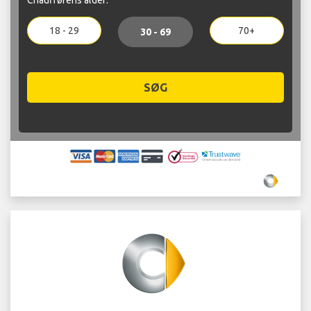
18 - 29
70+
30 - 69
SØG