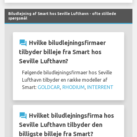
Biludlejning af Smart hos Seville Lufthavn - ofte stillede
spørgsmål
question_answer
Hvilke biludlejningsfirmaer
tilbyder billeje fra Smart hos
Seville Lufthavn?
Følgende biludlejningsfirmaer hos Seville
Lufthavn tilbyder en række modeller af
Smart:
GOLDCAR
,
RHODIUM
,
INTERRENT
question_answer
Hvilket biludlejningsfirma hos
Seville Lufthavn tilbyder den
billigste billeje fra Smart?