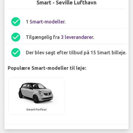
Smart - Seville Lufthavn
check_circle
1
Smart-modeller
.
check_circle
Tilgængelig fra
3 leverandører
.
check_circle
Der blev søgt efter tilbud på 15 Smart billeje.
Populære Smart-modeller til leje:
Smart Forfour