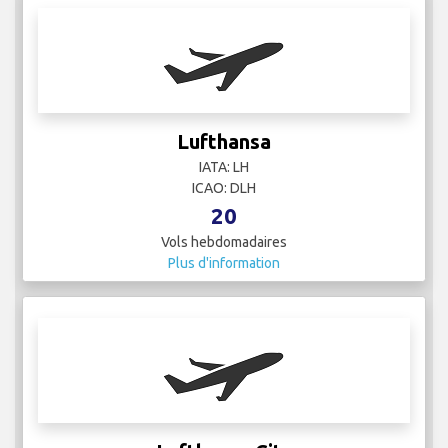
Lufthansa City
IATA:
ICAO:
10
Vols hebdomadaires
Plus d'information
Malta Air
IATA:
ICAO: