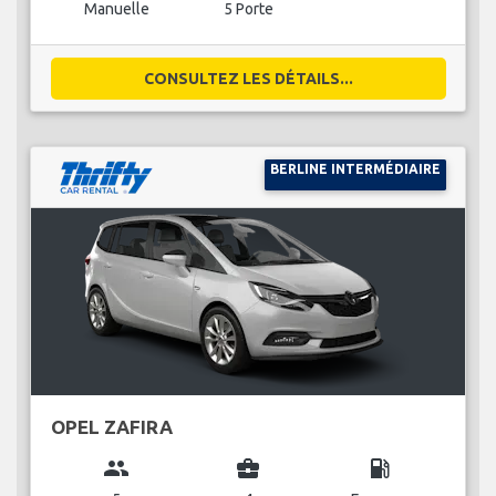
Manuelle
5 Porte
CONSULTEZ LES DÉTAILS...
BERLINE INTERMÉDIAIRE
OPEL ZAFIRA
group
business_center
local_gas_station