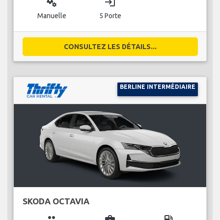
miscellaneous_services
login
Manuelle
5 Porte
CONSULTEZ LES DÉTAILS...
BERLINE INTERMÉDIAIRE
SKODA OCTAVIA
group
business_center
local_gas_station