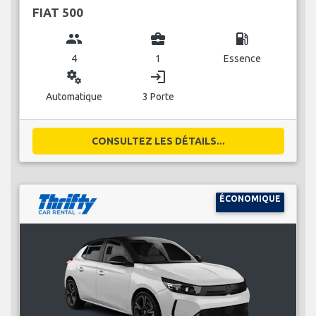
FIAT 500
group
business_center
local_gas_station
4
1
Essence
miscellaneous_services
login
Automatique
3 Porte
CONSULTEZ LES DÉTAILS...
ÉCONOMIQUE