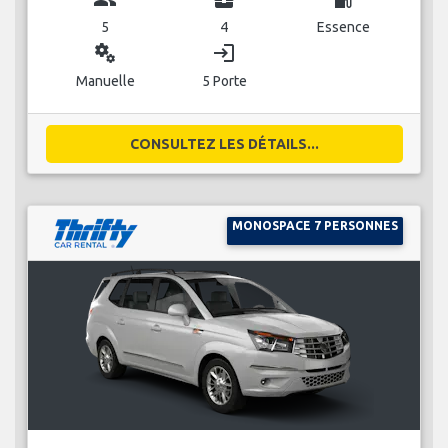
5
4
Essence
miscellaneous_services
login
Manuelle
5 Porte
CONSULTEZ LES DÉTAILS...
MONOSPACE 7 PERSONNES