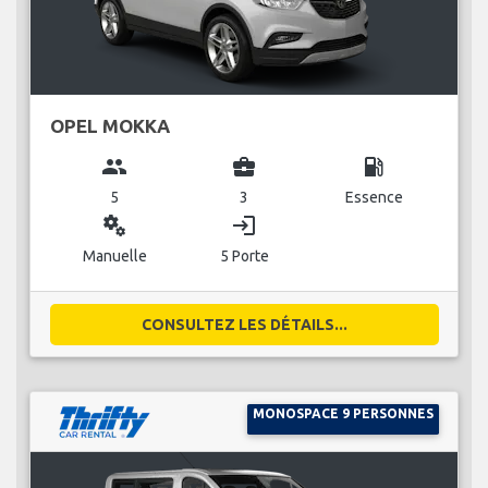
OPEL MOKKA
group
business_center
local_gas_station
5
3
Essence
miscellaneous_services
login
Manuelle
5 Porte
CONSULTEZ LES DÉTAILS...
MONOSPACE 9 PERSONNES