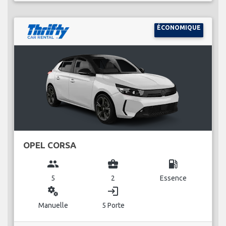
ÉCONOMIQUE
OPEL CORSA
group
business_center
local_gas_station
5
2
Essence
miscellaneous_services
login
Manuelle
5 Porte