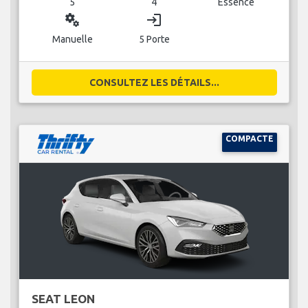
5
4
Essence
miscellaneous_services
login
Manuelle
5 Porte
CONSULTEZ LES DÉTAILS...
COMPACTE
SEAT LEON