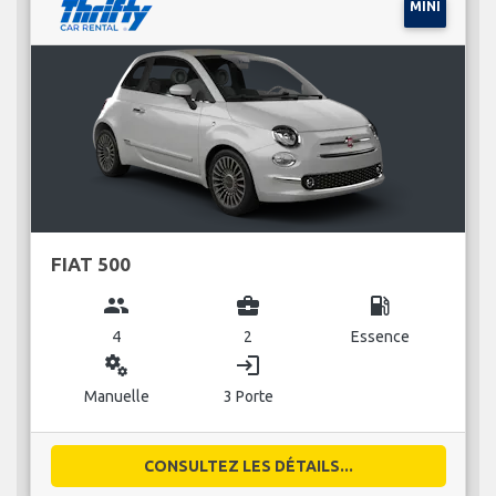
MINI
FIAT 500
group
business_center
local_gas_station
4
2
Essence
miscellaneous_services
login
Manuelle
3 Porte
CONSULTEZ LES DÉTAILS...