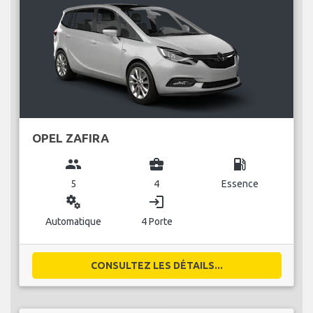
OPEL ZAFIRA
group
business_center
local_gas_station
5
4
Essence
miscellaneous_services
login
Automatique
4 Porte
CONSULTEZ LES DÉTAILS...