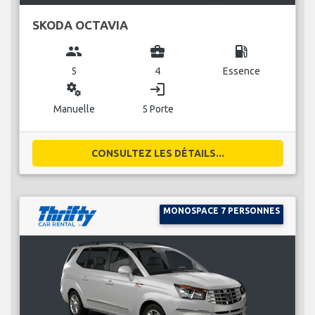
SKODA OCTAVIA
group
business_center
local_gas_station
5
4
Essence
miscellaneous_services
login
Manuelle
5 Porte
CONSULTEZ LES DÉTAILS...
MONOSPACE 7 PERSONNES