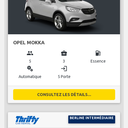
OPEL MOKKA
group
business_center
local_gas_station
5
3
Essence
miscellaneous_services
login
Automatique
5 Porte
CONSULTEZ LES DÉTAILS...
BERLINE INTERMÉDIAIRE