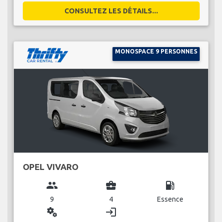
CONSULTEZ LES DÉTAILS...
MONOSPACE 9 PERSONNES
OPEL VIVARO
group
business_center
local_gas_station
9
4
Essence
miscellaneous_services
login