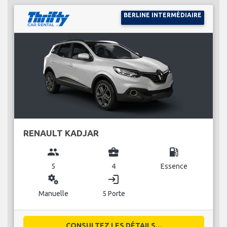
BERLINE INTERMÉDIAIRE
RENAULT KADJAR
group
business_center
local_gas_station
5
4
Essence
miscellaneous_services
login
Manuelle
5 Porte
CONSULTEZ LES DÉTAILS...