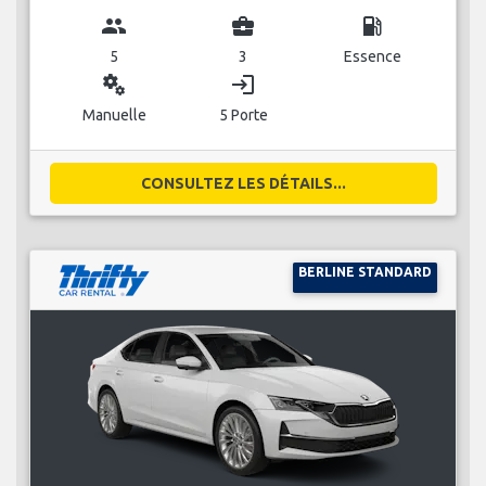
group
business_center
local_gas_station
5
3
Essence
miscellaneous_services
login
Manuelle
5 Porte
CONSULTEZ LES DÉTAILS...
BERLINE STANDARD