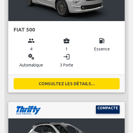
FIAT 500
group
business_center
local_gas_station
4
1
Essence
miscellaneous_services
login
Automatique
3 Porte
CONSULTEZ LES DÉTAILS...
COMPACTE