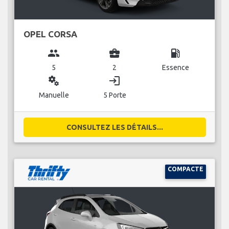
OPEL CORSA
group
business_center
local_gas_station
5
2
Essence
miscellaneous_services
login
Manuelle
5 Porte
CONSULTEZ LES DÉTAILS...
COMPACTE