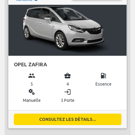
OPEL ZAFIRA
group
business_center
local_gas_station
5
4
Essence
miscellaneous_services
login
Manuelle
5 Porte
CONSULTEZ LES DÉTAILS...