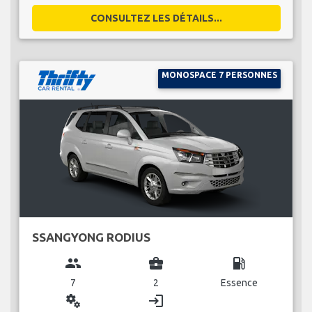
CONSULTEZ LES DÉTAILS...
MONOSPACE 7 PERSONNES
SSANGYONG RODIUS
group
business_center
local_gas_station
7
2
Essence
miscellaneous_services
login