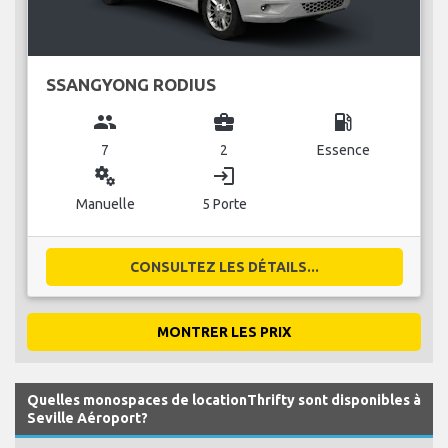
SSANGYONG RODIUS
group
business_center
local_gas_station
7
2
Essence
miscellaneous_services
login
Manuelle
5 Porte
CONSULTEZ LES DÉTAILS...
MONTRER LES PRIX
Quelles monospaces de locationThrifty sont disponibles à
Seville Aéroport?