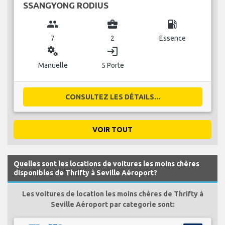
SSANGYONG RODIUS
group
business_center
local_gas_station
7
2
Essence
miscellaneous_services
login
Manuelle
5 Porte
CONSULTEZ LES DÉTAILS...
VOIR TOUT
Quelles sont les locations de voitures les moins chères
disponibles de Thrifty à Seville Aéroport?
Les voitures de location les moins chères de Thrifty à
Seville Aéroport par categorie sont: