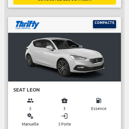
COMPACTE
SEAT LEON
group
business_center
local_gas_station
5
3
Essence
miscellaneous_services
login
Manuelle
5 Porte