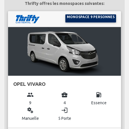
Thrifty offres les monospaces suivantes:
MONOSPACE 9 PERSONNES
OPEL VIVARO
group
business_center
local_gas_station
9
4
Essence
miscellaneous_services
login
Manuelle
5 Porte