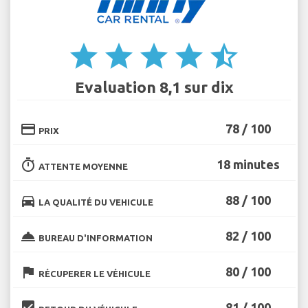
star
star
star
star
star_half
Evaluation 8,1 sur dix
credit_card
78 / 100
PRIX
timer
18 minutes
ATTENTE MOYENNE
directions_car
88 / 100
LA QUALITÉ DU VEHICULE
room_service
82 / 100
BUREAU D'INFORMATION
flag
80 / 100
RÉCUPERER LE VÉHICULE
beenhere
81 / 100