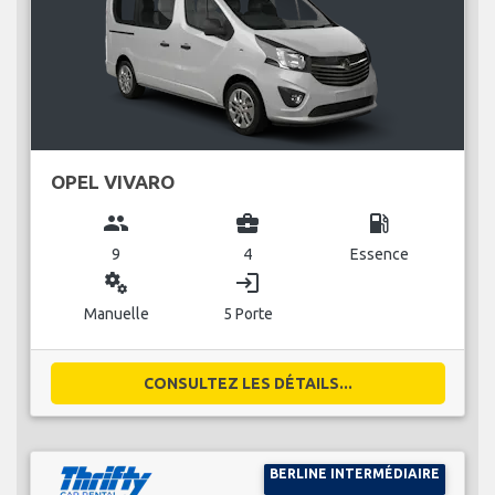
OPEL VIVARO
group
business_center
local_gas_station
9
4
Essence
miscellaneous_services
login
Manuelle
5 Porte
CONSULTEZ LES DÉTAILS...
BERLINE INTERMÉDIAIRE