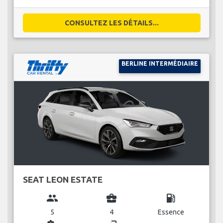
CONSULTEZ LES DÉTAILS...
BERLINE INTERMÉDIAIRE
SEAT LEON ESTATE
group
business_center
local_gas_station
5
4
Essence