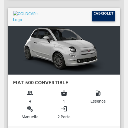
CABRIOLET
FIAT 500 CONVERTIBLE
group
business_center
local_gas_station
4
1
Essence
miscellaneous_services
login
Manuelle
2 Porte