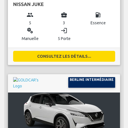
NISSAN JUKE
group
business_center
local_gas_station
5
3
Essence
miscellaneous_services
login
Manuelle
5 Porte
CONSULTEZ LES DÉTAILS...
BERLINE INTERMÉDIAIRE