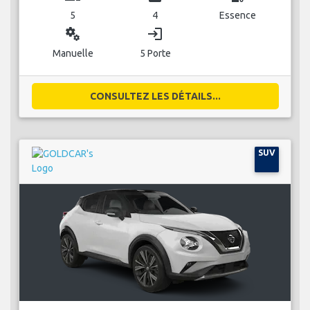
5
4
Essence
miscellaneous_services
login
Manuelle
5 Porte
CONSULTEZ LES DÉTAILS...
SUV