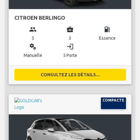
CITROEN BERLINGO
group
business_center
local_gas_station
5
3
Essence
miscellaneous_services
login
Manuelle
5 Porte
CONSULTEZ LES DÉTAILS...
COMPACTE