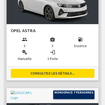
OPEL ASTRA
group
business_center
local_gas_station
5
3
Essence
miscellaneous_services
login
Manuelle
5 Porte
CONSULTEZ LES DÉTAILS...
MONOSPACE 7 PERSONNES