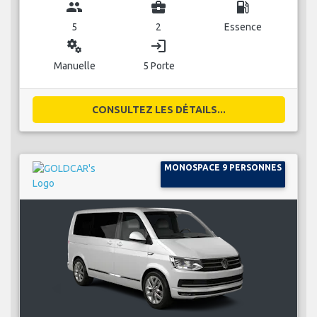
group
business_center
local_gas_station
5
2
Essence
miscellaneous_services
login
Manuelle
5 Porte
CONSULTEZ LES DÉTAILS...
MONOSPACE 9 PERSONNES