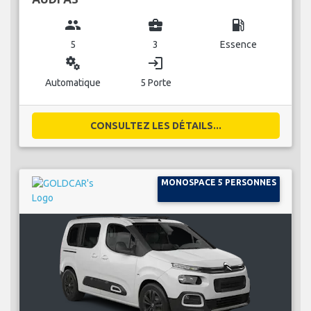
group
business_center
local_gas_station
5
3
Essence
miscellaneous_services
login
Automatique
5 Porte
CONSULTEZ LES DÉTAILS...
MONOSPACE 5 PERSONNES