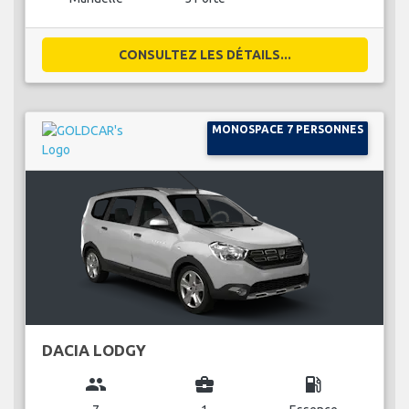
CONSULTEZ LES DÉTAILS...
MONOSPACE 7 PERSONNES
DACIA LODGY
group
business_center
local_gas_station