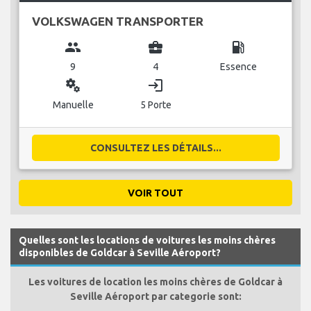
VOLKSWAGEN TRANSPORTER
group
business_center
local_gas_station
9
4
Essence
miscellaneous_services
login
Manuelle
5 Porte
CONSULTEZ LES DÉTAILS...
VOIR TOUT
Quelles sont les locations de voitures les moins chères
disponibles de Goldcar à Seville Aéroport?
Les voitures de location les moins chères de Goldcar à
Seville Aéroport par categorie sont: