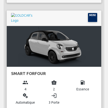
MINI
SMART FORFOUR
group
business_center
local_gas_station
4
2
Essence
miscellaneous_services
login
Automatique
3 Porte