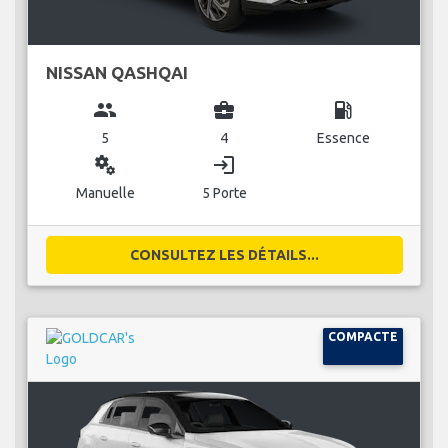
NISSAN QASHQAI
group
business_center
local_gas_station
5
4
Essence
miscellaneous_services
login
Manuelle
5 Porte
CONSULTEZ LES DÉTAILS...
COMPACTE