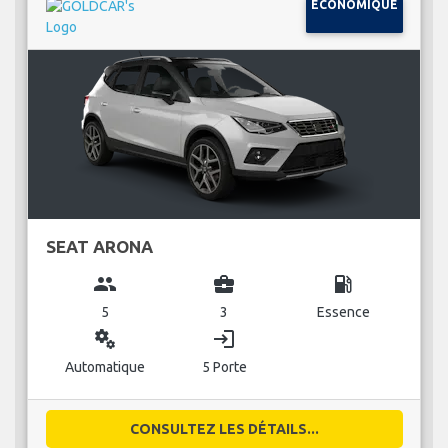
ÉCONOMIQUE
SEAT ARONA
group
business_center
local_gas_station
5
3
Essence
miscellaneous_services
login
Automatique
5 Porte
CONSULTEZ LES DÉTAILS...