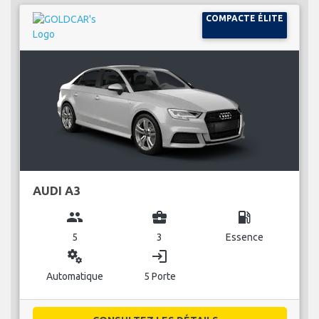
COMPACTE ÉLITE
AUDI A3
group
business_center
local_gas_station
5
3
Essence
miscellaneous_services
login
Automatique
5 Porte