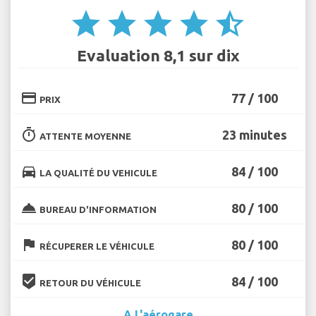
star
star
star
star
star_half
Evaluation 8,1 sur dix
credit_card
77 / 100
PRIX
timer
23 minutes
ATTENTE MOYENNE
directions_car
84 / 100
LA QUALITÉ DU VEHICULE
room_service
80 / 100
BUREAU D'INFORMATION
flag
80 / 100
RÉCUPERER LE VÉHICULE
beenhere
84 / 100
RETOUR DU VÉHICULE
A L'aérogare