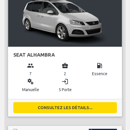
SEAT ALHAMBRA
group
business_center
local_gas_station
7
2
Essence
miscellaneous_services
login
Manuelle
5 Porte
CONSULTEZ LES DÉTAILS...