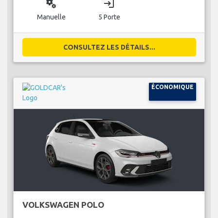
miscellaneous_services
login
Manuelle
5 Porte
CONSULTEZ LES DÉTAILS...
ÉCONOMIQUE
VOLKSWAGEN POLO