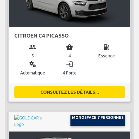
CITROEN C4 PICASSO
group
business_center
local_gas_station
5
4
Essence
miscellaneous_services
login
Automatique
4 Porte
CONSULTEZ LES DÉTAILS...
MONOSPACE 7 PERSONNES