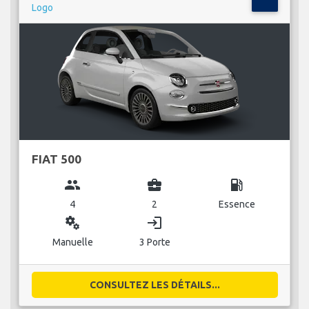
FIAT 500
group
business_center
local_gas_station
4
2
Essence
miscellaneous_services
login
Manuelle
3 Porte
CONSULTEZ LES DÉTAILS...