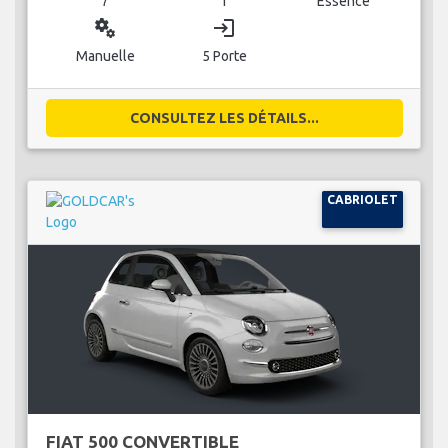
7
1
Essence
miscellaneous_services
login
Manuelle
5 Porte
CONSULTEZ LES DÉTAILS...
CABRIOLET
FIAT 500 CONVERTIBLE