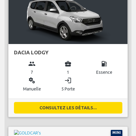
DACIA LODGY
group
business_center
local_gas_station
7
1
Essence
miscellaneous_services
login
Manuelle
5 Porte
CONSULTEZ LES DÉTAILS...
MINI