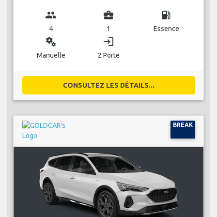
group
business_center
local_gas_station
4
1
Essence
miscellaneous_services
login
Manuelle
2 Porte
CONSULTEZ LES DÉTAILS...
BREAK