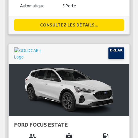
Automatique
5 Porte
CONSULTEZ LES DÉTAILS...
BREAK
FORD FOCUS ESTATE
group
business_center
local_gas_station