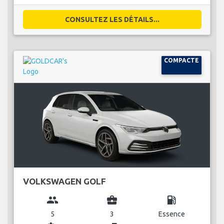
CONSULTEZ LES DÉTAILS...
COMPACTE
VOLKSWAGEN GOLF
group
business_center
local_gas_station
5
3
Essence