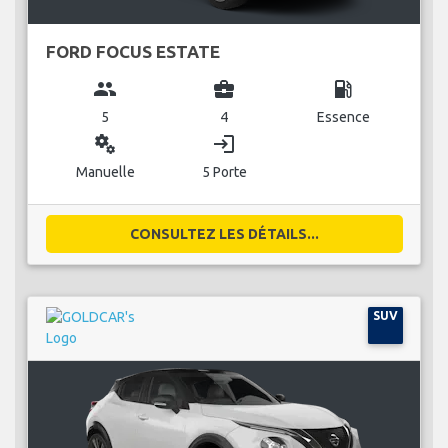
FORD FOCUS ESTATE
group
business_center
local_gas_station
5
4
Essence
miscellaneous_services
login
Manuelle
5 Porte
CONSULTEZ LES DÉTAILS...
SUV