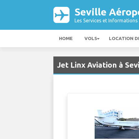
Seville Aérop
Les Services et Informations 
HOME
VOLS
LOCATION D
Jet Linx Aviation à Sev