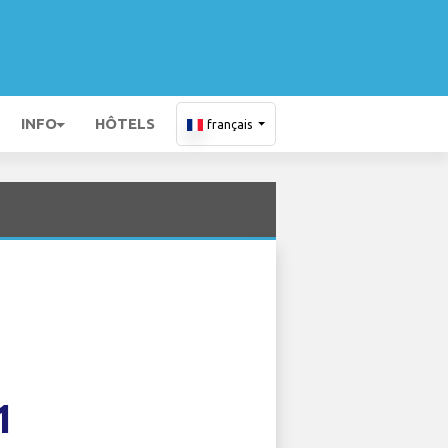
INFO
HÔTELS
français
1