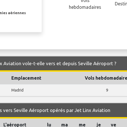
Vols
Desti
hebdomadaires
gnies aériennes
x Aviation vole-t-elle vers et depuis Seville Aéroport ?
Emplacement
Vols hebdomadair
Madrid
9
 vers Seville Aéroport opérés par Jet Linx Aviation
L'aéroport
lu
ma
me
je
ve