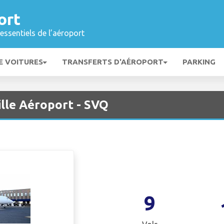
ort
essentiels de l’aéroport
E VOITURES
TRANSFERTS D'AÉROPORT
PARKING
ille Aéroport - SVQ
9