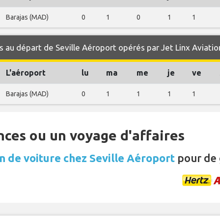
Barajas (MAD)
0
1
0
1
1
 au départ de Seville Aéroport opérés par Jet Linx Aviatio
L'aéroport
lu
ma
me
je
ve
Barajas (MAD)
0
1
1
1
1
nces ou un voyage d'affaires
n de voiture chez Seville Aéroport
pour de 