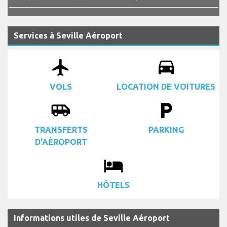
Services à Seville Aéroport
airplanemode_active
drive_eta
VOLS
LOCATION DE VOITURES
airport_shuttle
local_parking
TRANSFERTS
PARKING
D'AÉROPORT
local_hotel
HÔTELS
Informations utiles de Seville Aéroport