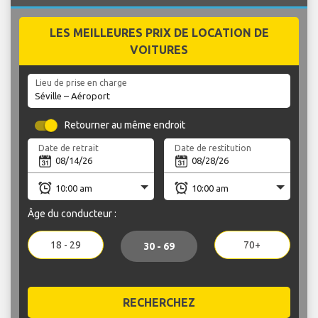
LES MEILLEURES PRIX DE LOCATION DE
VOITURES
Lieu de prise en charge
Retourner au même endroit
Date de retrait
Date de restitution
Âge du conducteur :
18 - 29
70+
30 - 69
RECHERCHEZ