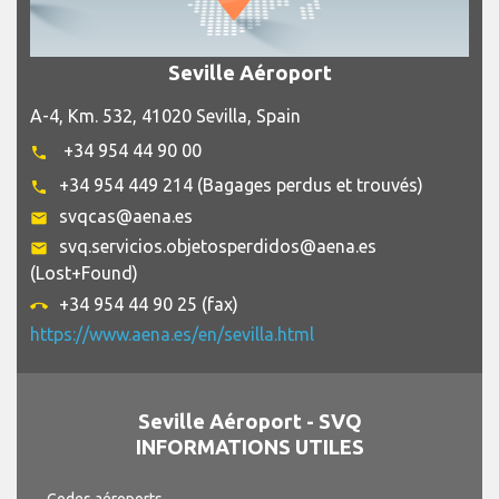
Seville Aéroport
A-4, Km. 532, 41020 Sevilla, Spain
+34 954 44 90 00
phone
+34 954 449 214 (Bagages perdus et trouvés)
phone
svqcas@aena.es
email
svq.servicios.objetosperdidos@aena.es
email
(Lost+Found)
+34 954 44 90 25 (fax)
call_end
https://www.aena.es/en/sevilla.html
Seville Aéroport - SVQ
INFORMATIONS UTILES
Codes aéroports