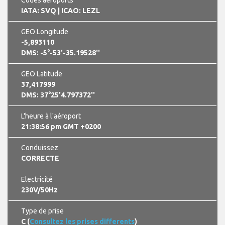
IATA: SVQ
| ICAO: LEZL
GEO Longitude
-5,893110
DMS: -5°-53'-35.19528''
GEO Latitude
37,417999
DMS: 37°25'4.797372''
L'heure à l'aéroport
21:38:57 pm GMT +0200
Conduissez
CORRECTE
Electricité
230V/50Hz
Type de prise
C (
Consultez les prises differents
)