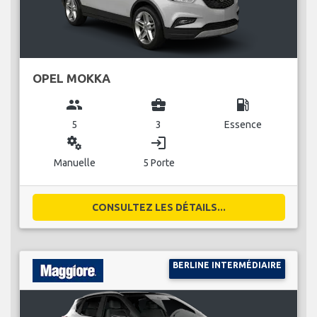
OPEL MOKKA
group
business_center
local_gas_station
5
3
Essence
miscellaneous_services
login
Manuelle
5 Porte
CONSULTEZ LES DÉTAILS...
BERLINE INTERMÉDIAIRE