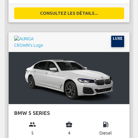
CONSULTEZ LES DÉTAILS...
LUXE
BMW 5 SERIES
group
business_center
local_gas_station
5
4
Diesel