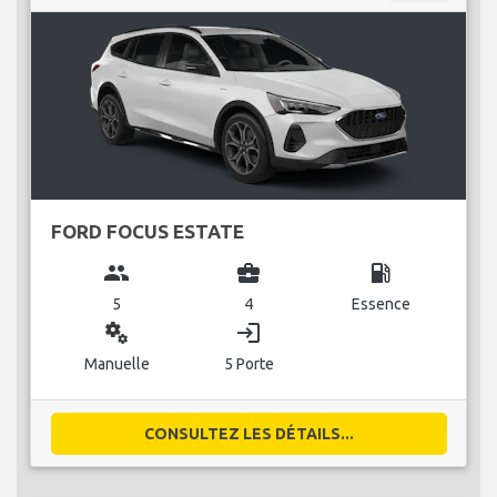
FORD FOCUS ESTATE
group
business_center
local_gas_station
5
4
Essence
miscellaneous_services
login
Manuelle
5 Porte
CONSULTEZ LES DÉTAILS...