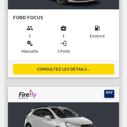
FORD FOCUS
group
business_center
local_gas_station
5
3
Essence
miscellaneous_services
login
Manuelle
5 Porte
CONSULTEZ LES DÉTAILS...
SUV