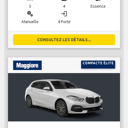
5
4
Essence
miscellaneous_services
login
Manuelle
4 Porte
CONSULTEZ LES DÉTAILS...
COMPACTE ÉLITE