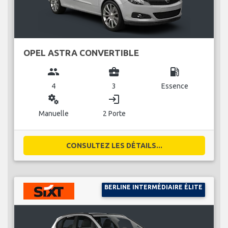
OPEL ASTRA CONVERTIBLE
group
business_center
local_gas_station
4
3
Essence
miscellaneous_services
login
Manuelle
2 Porte
CONSULTEZ LES DÉTAILS...
BERLINE INTERMÉDIAIRE ÉLITE