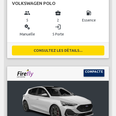
VOLKSWAGEN POLO
group
business_center
local_gas_station
5
2
Essence
miscellaneous_services
login
Manuelle
5 Porte
CONSULTEZ LES DÉTAILS...
COMPACTE