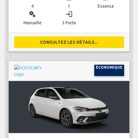
4
1
Essence
miscellaneous_services
login
Manuelle
3 Porte
CONSULTEZ LES DÉTAILS...
ÉCONOMIQUE