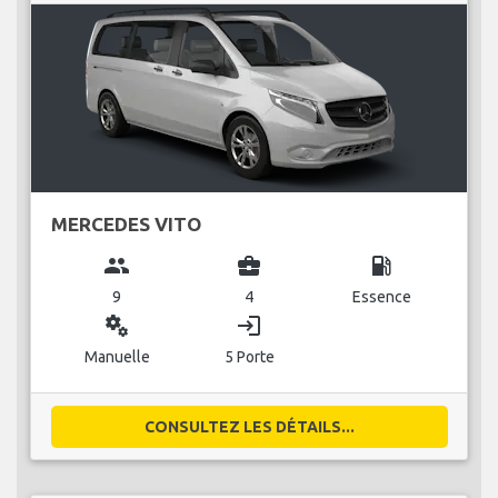
MERCEDES VITO
group
business_center
local_gas_station
9
4
Essence
miscellaneous_services
login
Manuelle
5 Porte
CONSULTEZ LES DÉTAILS...