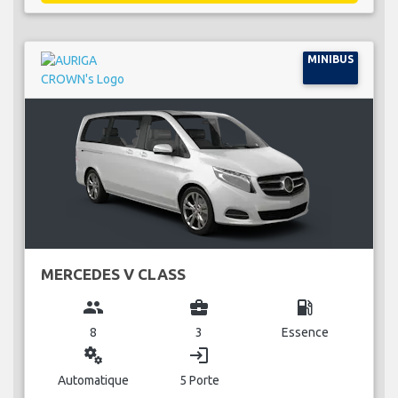
MINIBUS
MERCEDES V CLASS
group
business_center
local_gas_station
8
3
Essence
miscellaneous_services
login
Automatique
5 Porte