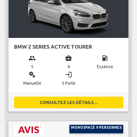
BMW 2 SERIES ACTIVE TOURER
group
business_center
local_gas_station
5
4
Essence
miscellaneous_services
login
Manuelle
5 Porte
CONSULTEZ LES DÉTAILS...
MONOSPACE 9 PERSONNES