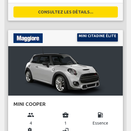
CONSULTEZ LES DÉTAILS...
MINI CITADINE ÉLITE
MINI COOPER
group
business_center
local_gas_station
4
1
Essence
miscellaneous_services
login