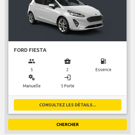
FORD FIESTA
group
business_center
local_gas_station
5
2
Essence
miscellaneous_services
login
Manuelle
5 Porte
CONSULTEZ LES DÉTAILS...
CHERCHER