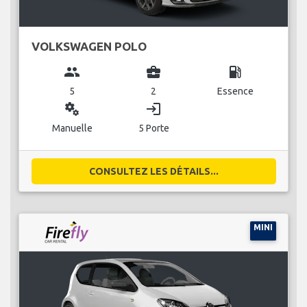
VOLKSWAGEN POLO
group
business_center
local_gas_station
5
2
Essence
miscellaneous_services
login
Manuelle
5 Porte
CONSULTEZ LES DÉTAILS...
MINI