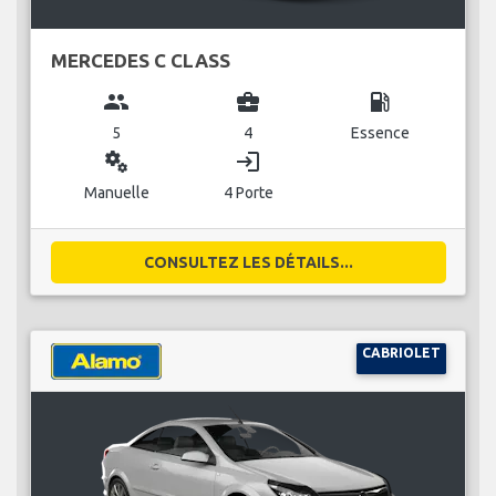
MERCEDES C CLASS
group
business_center
local_gas_station
5
4
Essence
miscellaneous_services
login
Manuelle
4 Porte
CONSULTEZ LES DÉTAILS...
CABRIOLET