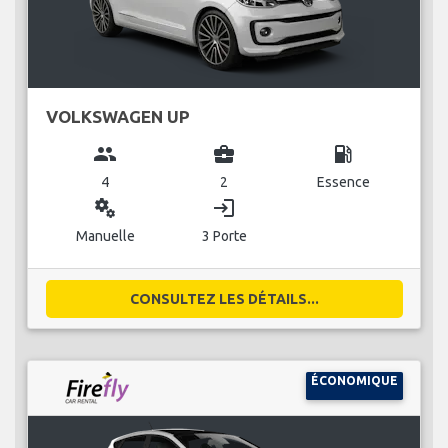
VOLKSWAGEN UP
group
business_center
local_gas_station
4
2
Essence
miscellaneous_services
login
Manuelle
3 Porte
CONSULTEZ LES DÉTAILS...
ÉCONOMIQUE