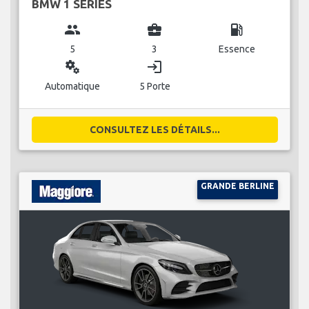
BMW 1 SERIES
group
business_center
local_gas_station
5
3
Essence
miscellaneous_services
login
Automatique
5 Porte
CONSULTEZ LES DÉTAILS...
GRANDE BERLINE