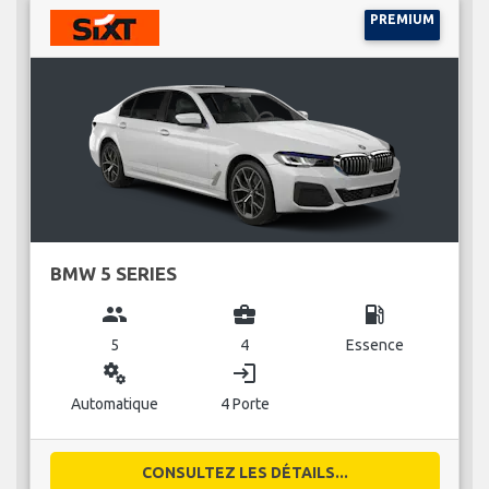
PREMIUM
BMW 5 SERIES
group
business_center
local_gas_station
5
4
Essence
miscellaneous_services
login
Automatique
4 Porte
CONSULTEZ LES DÉTAILS...