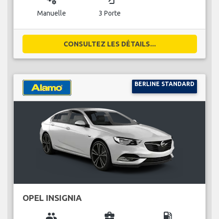
Manuelle
3 Porte
CONSULTEZ LES DÉTAILS...
BERLINE STANDARD
OPEL INSIGNIA
group
business_center
local_gas_station