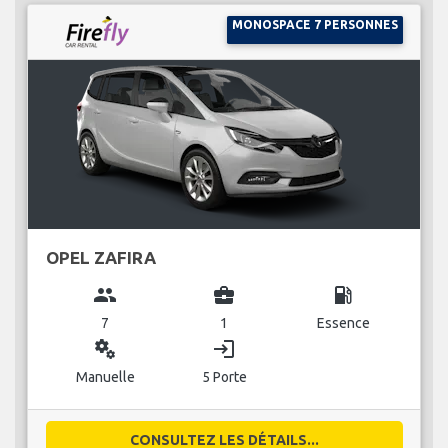
MONOSPACE 7 PERSONNES
OPEL ZAFIRA
group
business_center
local_gas_station
7
1
Essence
miscellaneous_services
login
Manuelle
5 Porte
CONSULTEZ LES DÉTAILS...