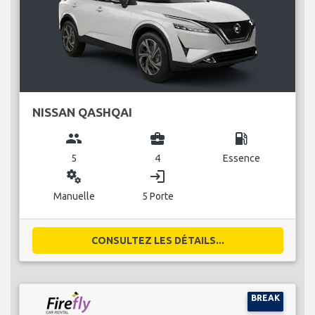
NISSAN QASHQAI
group
business_center
local_gas_station
5
4
Essence
miscellaneous_services
login
Manuelle
5 Porte
CONSULTEZ LES DÉTAILS...
BREAK