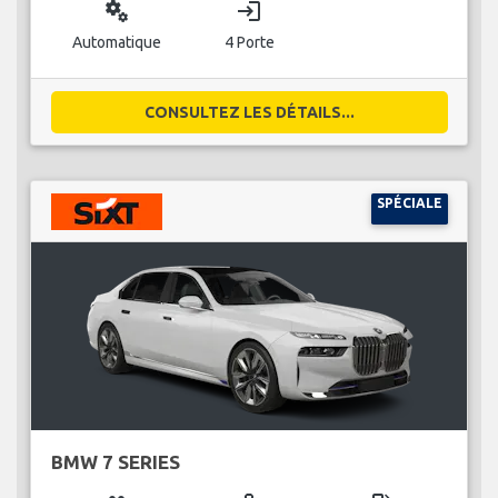
miscellaneous_services
login
Automatique
4 Porte
CONSULTEZ LES DÉTAILS...
SPÉCIALE
BMW 7 SERIES