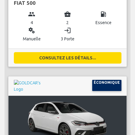
FIAT 500
group
business_center
local_gas_station
4
2
Essence
miscellaneous_services
login
Manuelle
3 Porte
CONSULTEZ LES DÉTAILS...
ÉCONOMIQUE