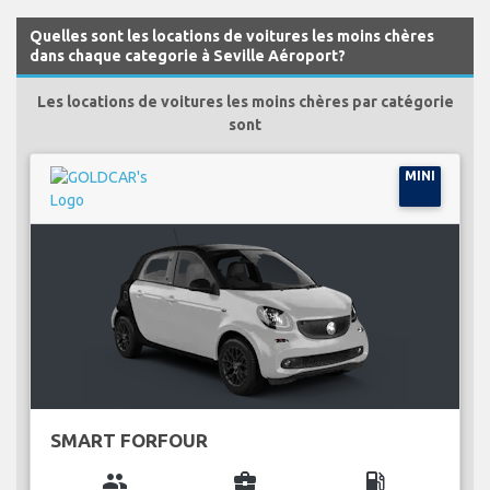
Quelles sont les locations de voitures les moins chères
dans chaque categorie à Seville Aéroport?
Les locations de voitures les moins chères par catégorie
sont
MINI
SMART FORFOUR
group
business_center
local_gas_station