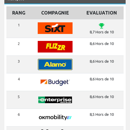
RANG
COMPAGNIE
EVALUATION
emoji_events
1
8,7 Hors de 10
2
8,6 Hors de 10
3
8,6 Hors de 10
4
8,6 Hors de 10
5
8,6 Hors de 10
6
8,5 Hors de 10