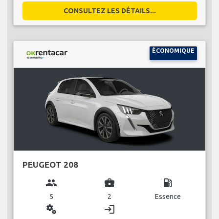
CONSULTEZ LES DÉTAILS...
ÉCONOMIQUE
PEUGEOT 208
group
business_center
local_gas_station
5
2
Essence
miscellaneous_services
login