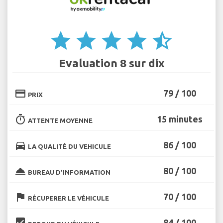
star
star
star
star
star_half
Evaluation 8 sur dix
credit_card
79 / 100
PRIX
timer
15 minutes
ATTENTE MOYENNE
directions_car
86 / 100
LA QUALITÉ DU VEHICULE
room_service
80 / 100
BUREAU D'INFORMATION
flag
70 / 100
RÉCUPERER LE VÉHICULE
beenhere
84 / 100