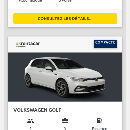
Automatique
5 Porte
CONSULTEZ LES DÉTAILS...
COMPACTE
VOLKSWAGEN GOLF
group
business_center
local_gas_station
5
3
Essence