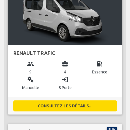
RENAULT TRAFIC
group
business_center
local_gas_station
9
4
Essence
miscellaneous_services
login
Manuelle
5 Porte
CONSULTEZ LES DÉTAILS...
SUV