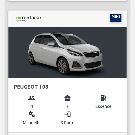
MINI
PEUGEOT 108
group
business_center
local_gas_station
4
2
Essence
miscellaneous_services
login
Manuelle
3 Porte