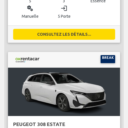
5
3
Essence
miscellaneous_services
login
Manuelle
5 Porte
CONSULTEZ LES DÉTAILS...
BREAK
PEUGEOT 308 ESTATE