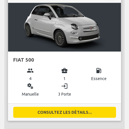
FIAT 500
group
business_center
local_gas_station
4
1
Essence
miscellaneous_services
login
Manuelle
3 Porte
CONSULTEZ LES DÉTAILS...