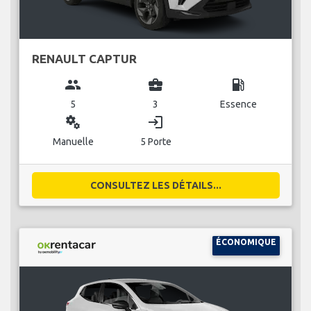
RENAULT CAPTUR
group
business_center
local_gas_station
5
3
Essence
miscellaneous_services
login
Manuelle
5 Porte
CONSULTEZ LES DÉTAILS...
ÉCONOMIQUE