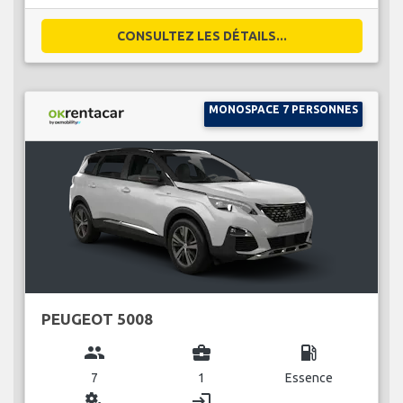
CONSULTEZ LES DÉTAILS...
MONOSPACE 7 PERSONNES
PEUGEOT 5008
group
business_center
local_gas_station
7
1
Essence
miscellaneous_services
login