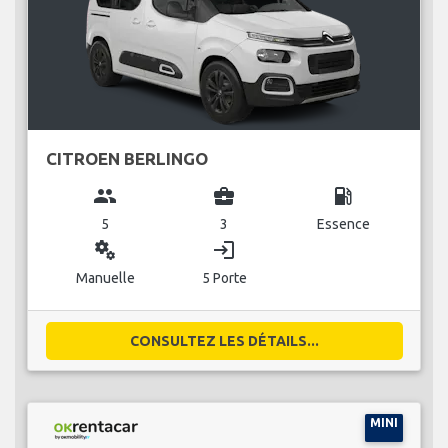
CITROEN BERLINGO
group
business_center
local_gas_station
5
3
Essence
miscellaneous_services
login
Manuelle
5 Porte
CONSULTEZ LES DÉTAILS...
MINI