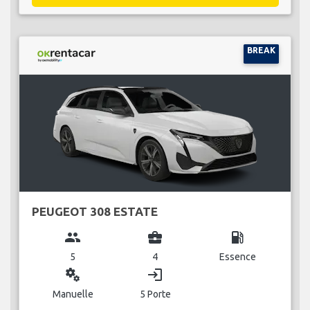
BREAK
PEUGEOT 308 ESTATE
group
business_center
local_gas_station
5
4
Essence
miscellaneous_services
login
Manuelle
5 Porte