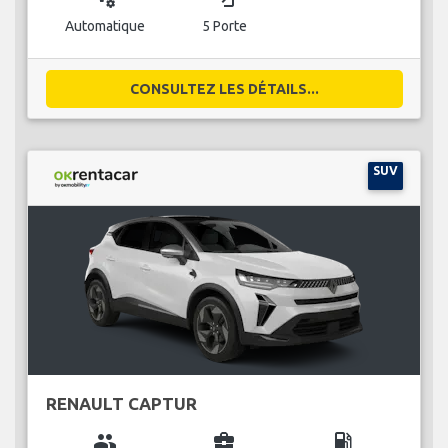
Automatique
5 Porte
CONSULTEZ LES DÉTAILS...
SUV
RENAULT CAPTUR
group
business_center
local_gas_station