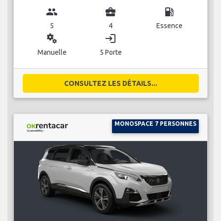
group
business_center
local_gas_station
5
4
Essence
miscellaneous_services
login
Manuelle
5 Porte
CONSULTEZ LES DÉTAILS...
MONOSPACE 7 PERSONNES