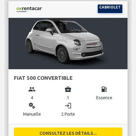
CABRIOLET
FIAT 500 CONVERTIBLE
group
business_center
local_gas_station
4
1
Essence
miscellaneous_services
login
Manuelle
2 Porte
CONSULTEZ LES DÉTAILS...