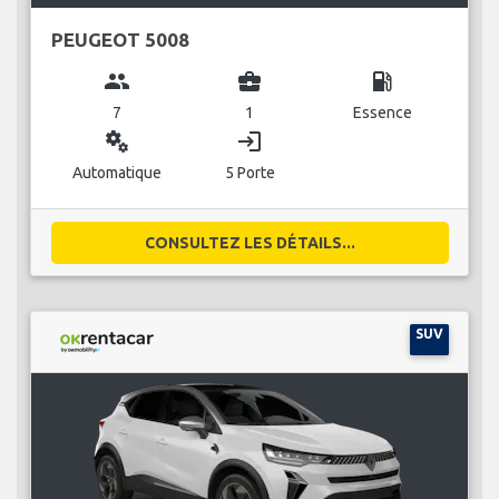
PEUGEOT 5008
group
business_center
local_gas_station
7
1
Essence
miscellaneous_services
login
Automatique
5 Porte
CONSULTEZ LES DÉTAILS...
SUV