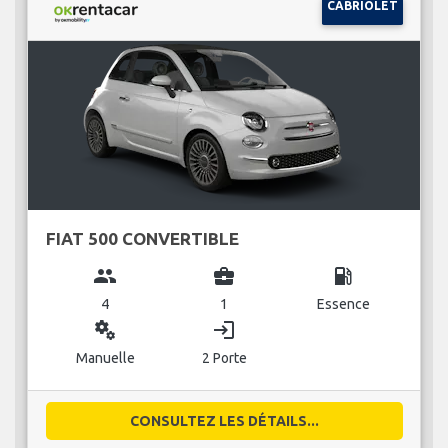
CABRIOLET
FIAT 500 CONVERTIBLE
group
business_center
local_gas_station
4
1
Essence
miscellaneous_services
login
Manuelle
2 Porte
CONSULTEZ LES DÉTAILS...