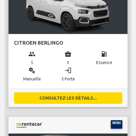
CITROEN BERLINGO
group
business_center
local_gas_station
5
3
Essence
miscellaneous_services
login
Manuelle
5 Porte
CONSULTEZ LES DÉTAILS...
MINI