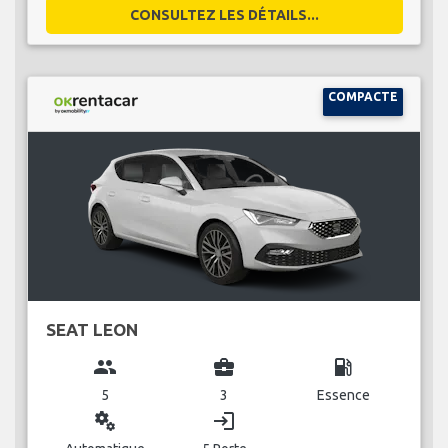
CONSULTEZ LES DÉTAILS...
COMPACTE
SEAT LEON
group
business_center
local_gas_station
5
3
Essence
miscellaneous_services
login