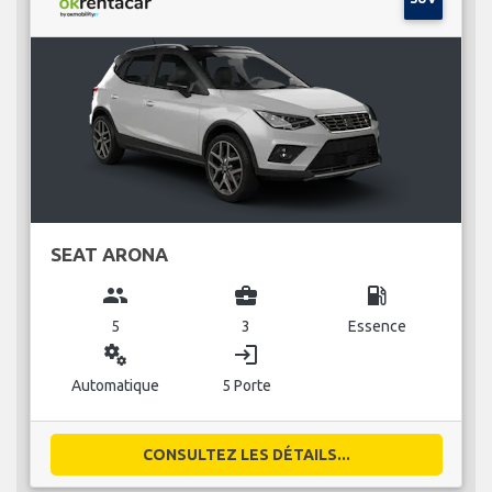
SEAT ARONA
group
business_center
local_gas_station
5
3
Essence
miscellaneous_services
login
Automatique
5 Porte
CONSULTEZ LES DÉTAILS...