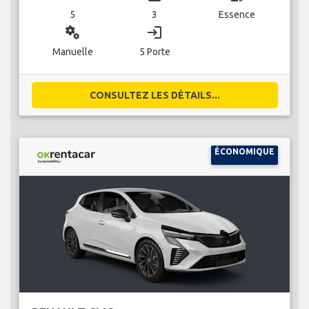
5
3
Essence
miscellaneous_services
login
Manuelle
5 Porte
CONSULTEZ LES DÉTAILS...
ÉCONOMIQUE