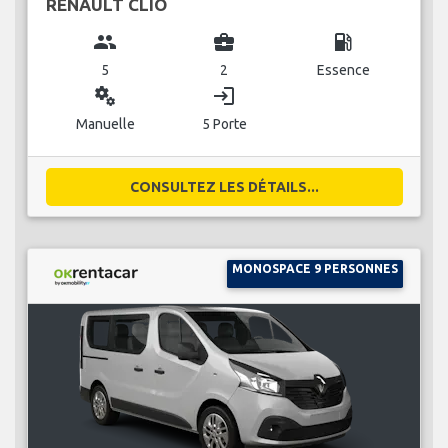
RENAULT CLIO
group
business_center
local_gas_station
5
2
Essence
miscellaneous_services
login
Manuelle
5 Porte
CONSULTEZ LES DÉTAILS...
MONOSPACE 9 PERSONNES