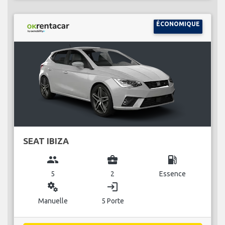
ÉCONOMIQUE
SEAT IBIZA
group
business_center
local_gas_station
5
2
Essence
miscellaneous_services
login
Manuelle
5 Porte