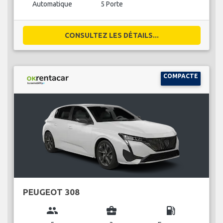
Automatique
5 Porte
CONSULTEZ LES DÉTAILS...
COMPACTE
PEUGEOT 308
group
business_center
local_gas_station