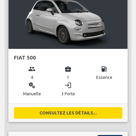
FIAT 500
group
business_center
local_gas_station
4
1
Essence
miscellaneous_services
login
Manuelle
3 Porte
CONSULTEZ LES DÉTAILS...