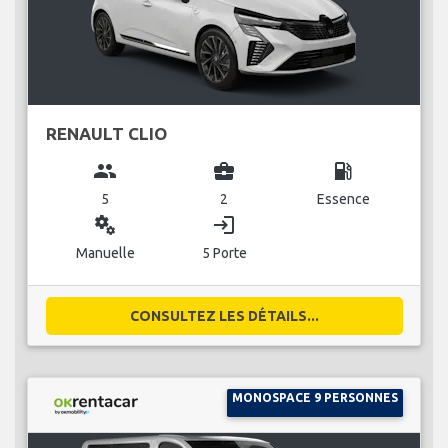
RENAULT CLIO
group
business_center
local_gas_station
5
2
Essence
miscellaneous_services
login
Manuelle
5 Porte
CONSULTEZ LES DÉTAILS...
MONOSPACE 9 PERSONNES