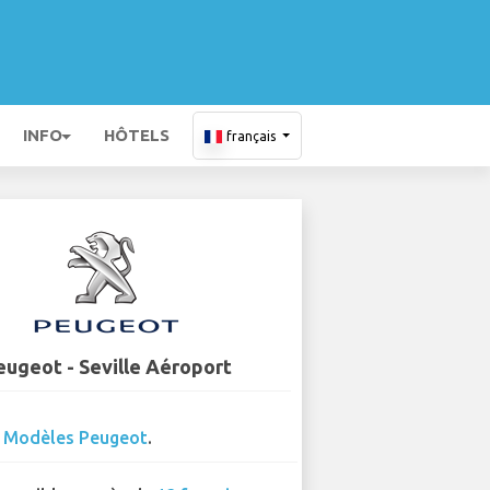
INFO
HÔTELS
français
eugeot - Seville Aéroport
0
Modèles Peugeot
.