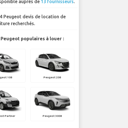
sponible auprès de
13 fournisseurs
.
4 Peugeot devis de location de
iture recherchés.
Peugeot populaires à louer :
geot 108
Peugeot 208
ot Partner
Peugeot 3008