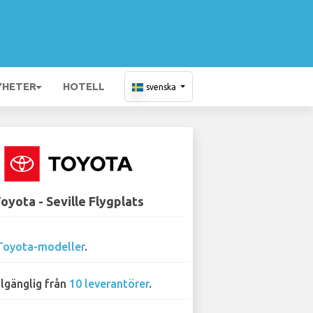
YHETER
HOTELL
svenska
oyota - Seville Flygplats
Toyota-modeller
.
llgänglig från
10 leverantörer
.