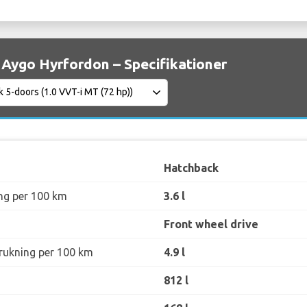
Aygo Hyrfordon – Specifikationer
Hatchback
ng per 100 km
3.6 l
Front wheel drive
rukning per 100 km
4.9 l
812 l