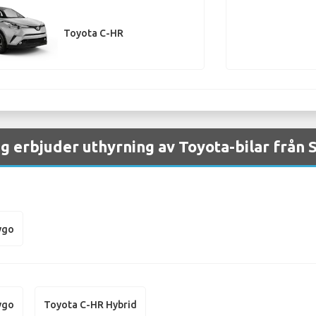
Toyota C-HR
g erbjuder uthyrning av Toyota-bilar från S
ygo
ygo
Toyota C-HR Hybrid