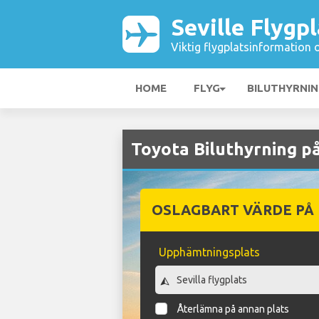
Seville Flygp
Viktig flygplatsinformation 
HOME
FLYG
BILUTHYRNI
Toyota Biluthyrning på
OSLAGBART VÄRDE PÅ
Upphämtningsplats
Återlämna på annan plats