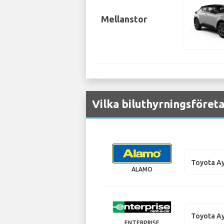
Mellanstor
Vilka biluthyrningsföreta
Toyota A
ALAMO
Toyota A
ENTERPRISE