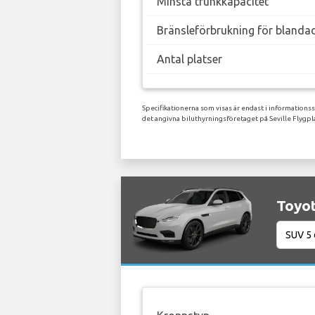
Minsta trunkkapacitet
Bränsleförbrukning för blanda
Antal platser
Specifikationerna som visas är endast i informations
det angivna biluthyrningsföretaget på Seville Flygpl
Toyot