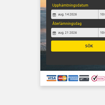
Upphämtningsdatum
Återlämningsdag
SÖK