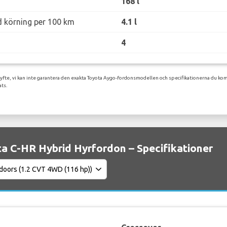
168 l
d körning per 100 km
4.1 l
4
syfte, vi kan inte garantera den exakta Toyota Aygo-fordonsmodellen och specifikationerna du kom
ats.
a C-HR Hybrid Hyrfordon – Specifikationer