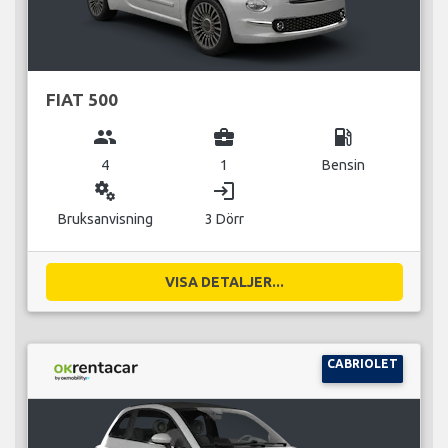
FIAT 500
group
business_center
local_gas_station
4
1
Bensin
miscellaneous_services
login
Bruksanvisning
3 Dörr
VISA DETALJER...
CABRIOLET