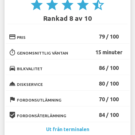
star
star
star
star
star_half
Rankad 8 av 10
credit_card
79 / 100
PRIS
timer
15 minuter
GENOMSNITTLIG VÄNTAN
directions_car
86 / 100
BILKVALITET
room_service
80 / 100
DISKSERVICE
flag
70 / 100
FORDONSUTLÄMNING
beenhere
84 / 100
FORDONSÅTERLÄMNING
Ut från terminalen