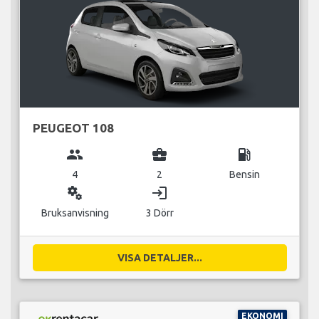
PEUGEOT 108
group
business_center
local_gas_station
4
2
Bensin
miscellaneous_services
login
Bruksanvisning
3 Dörr
VISA DETALJER...
EKONOMI