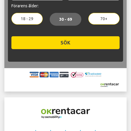
Förarens ålder:
18 - 29
70+
30 - 69
SÖK