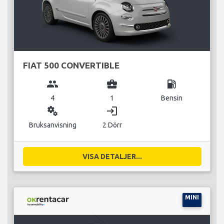
FIAT 500 CONVERTIBLE
group
business_center
local_gas_station
4
1
Bensin
miscellaneous_services
login
Bruksanvisning
2 Dörr
VISA DETALJER...
MINI