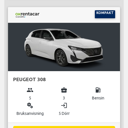
KOMPAKT
PEUGEOT 308
group
business_center
local_gas_station
5
3
Bensin
miscellaneous_services
login
Bruksanvisning
5 Dörr