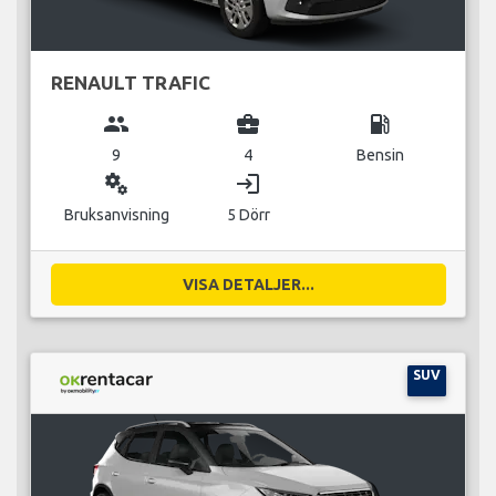
RENAULT TRAFIC
group
business_center
local_gas_station
9
4
Bensin
miscellaneous_services
login
Bruksanvisning
5 Dörr
VISA DETALJER...
SUV