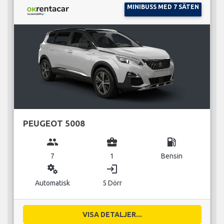
MINIBUSS MED 7 SÄTEN
PEUGEOT 5008
group
business_center
local_gas_station
7
1
Bensin
miscellaneous_services
login
Automatisk
5 Dörr
VISA DETALJER...