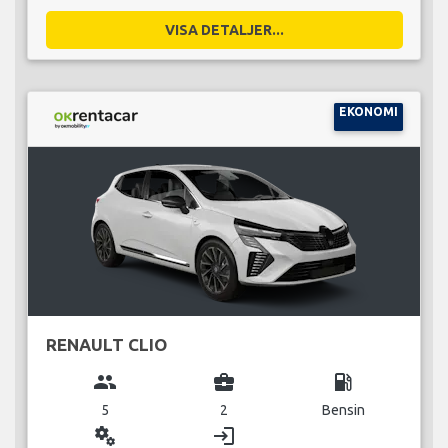
VISA DETALJER...
EKONOMI
RENAULT CLIO
group
business_center
local_gas_station
5
2
Bensin
miscellaneous_services
login