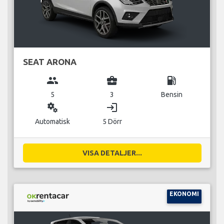
SEAT ARONA
group
business_center
local_gas_station
5
3
Bensin
miscellaneous_services
login
Automatisk
5 Dörr
VISA DETALJER...
EKONOMI