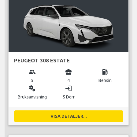
PEUGEOT 308 ESTATE
group
business_center
local_gas_station
5
4
Bensin
miscellaneous_services
login
Bruksanvisning
5 Dörr
VISA DETALJER...