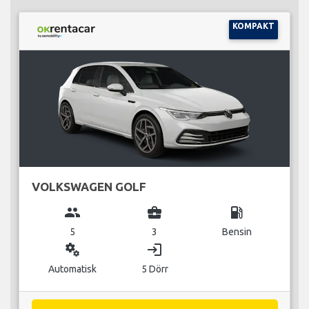
KOMPAKT
VOLKSWAGEN GOLF
group
business_center
local_gas_station
5
3
Bensin
miscellaneous_services
login
Automatisk
5 Dörr