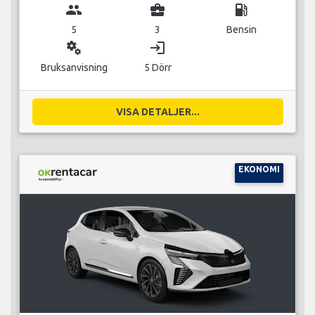
group
business_center
local_gas_station
5
3
Bensin
miscellaneous_services
login
Bruksanvisning
5 Dörr
VISA DETALJER...
EKONOMI