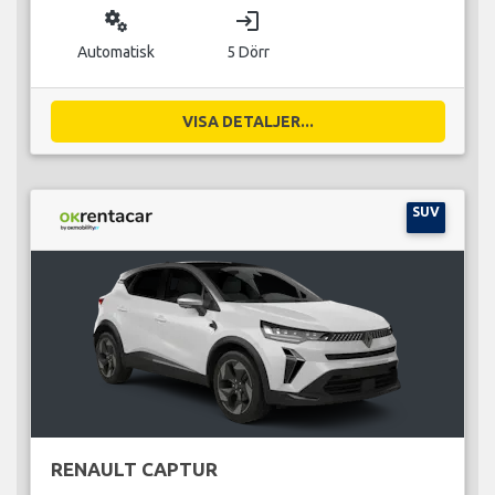
miscellaneous_services
login
Automatisk
5 Dörr
VISA DETALJER...
SUV
RENAULT CAPTUR