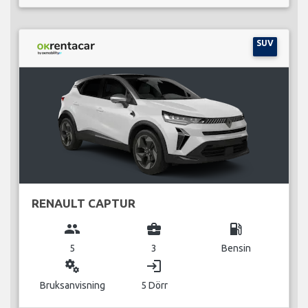
SUV
RENAULT CAPTUR
group
business_center
local_gas_station
5
3
Bensin
miscellaneous_services
login
Bruksanvisning
5 Dörr