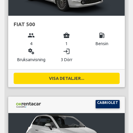
FIAT 500
group
business_center
local_gas_station
4
1
Bensin
miscellaneous_services
login
Bruksanvisning
3 Dörr
VISA DETALJER...
CABRIOLET