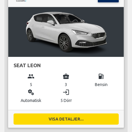
SEAT LEON
group
business_center
local_gas_station
5
3
Bensin
miscellaneous_services
login
Automatisk
5 Dörr
VISA DETALJER...