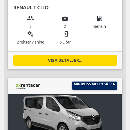
RENAULT CLIO
group
business_center
local_gas_station
5
2
Bensin
miscellaneous_services
login
Bruksanvisning
5 Dörr
VISA DETALJER...
MINIBUSS MED 9 SÄTEN