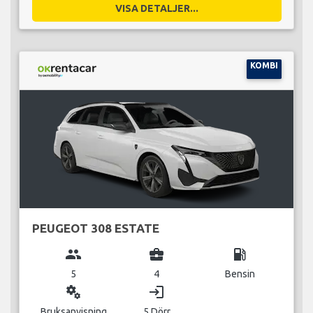
VISA DETALJER...
KOMBI
PEUGEOT 308 ESTATE
group
business_center
local_gas_station
5
4
Bensin
miscellaneous_services
login
Bruksanvisning
5 Dörr