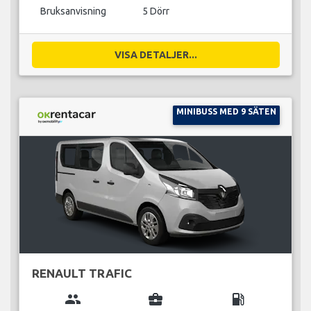
Bruksanvisning
5 Dörr
VISA DETALJER...
MINIBUSS MED 9 SÄTEN
RENAULT TRAFIC
group
business_center
local_gas_station