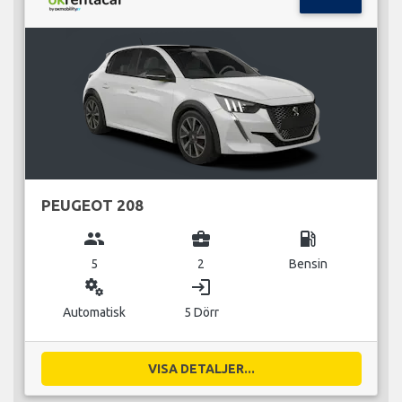
PEUGEOT 208
group
business_center
local_gas_station
5
2
Bensin
miscellaneous_services
login
Automatisk
5 Dörr
VISA DETALJER...