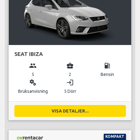
SEAT IBIZA
group
business_center
local_gas_station
5
2
Bensin
miscellaneous_services
login
Bruksanvisning
5 Dörr
VISA DETALJER...
KOMPAKT