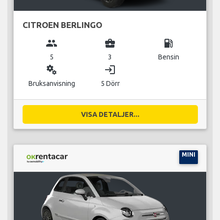
CITROEN BERLINGO
group
business_center
local_gas_station
5
3
Bensin
miscellaneous_services
login
Bruksanvisning
5 Dörr
VISA DETALJER...
MINI