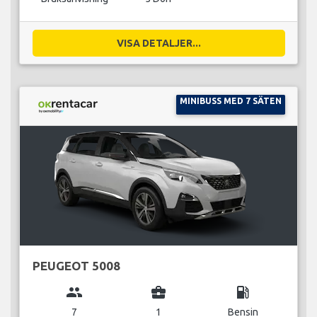
VISA DETALJER...
MINIBUSS MED 7 SÄTEN
PEUGEOT 5008
group
business_center
local_gas_station
7
1
Bensin