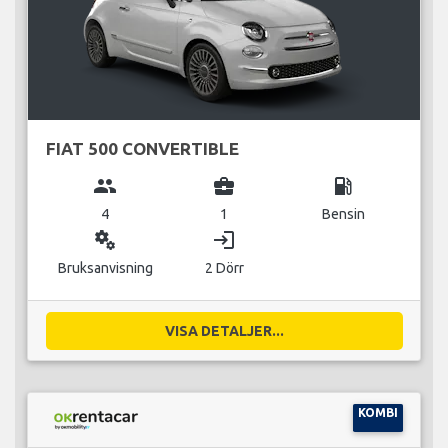
FIAT 500 CONVERTIBLE
group
business_center
local_gas_station
4
1
Bensin
miscellaneous_services
login
Bruksanvisning
2 Dörr
VISA DETALJER...
KOMBI