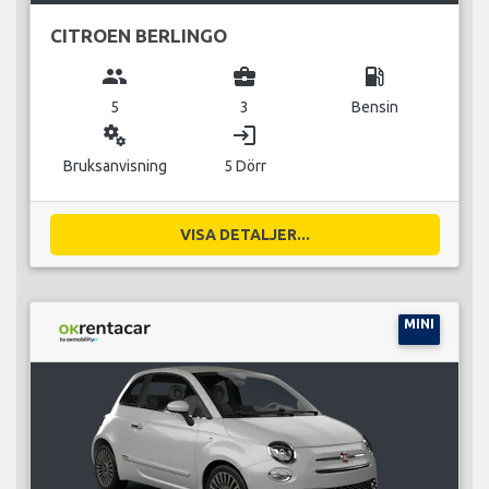
CITROEN BERLINGO
group
business_center
local_gas_station
5
3
Bensin
miscellaneous_services
login
Bruksanvisning
5 Dörr
VISA DETALJER...
MINI