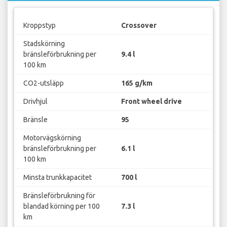
Kroppstyp
Crossover
Stadskörning
bränsleförbrukning per
9.4 l
100 km
CO2-utsläpp
165 g/km
Drivhjul
Front wheel drive
Bränsle
95
Motorvägskörning
bränsleförbrukning per
6.1 l
100 km
Minsta trunkkapacitet
700 l
Bränsleförbrukning för
blandad körning per 100
7.3 l
km