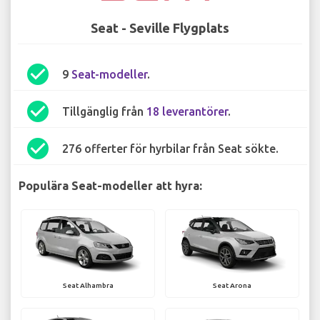
Seat - Seville Flygplats
check_circle
9
Seat-modeller
.
check_circle
Tillgänglig från
18 leverantörer
.
check_circle
276 offerter för hyrbilar från Seat sökte.
Populära Seat-modeller att hyra:
Seat Alhambra
Seat Arona