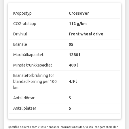
Kroppstyp
Crossover
CO2-utsläpp
112 g/km
Drivhjul
Front wheel drive
Bränsle
95
Max bålkapacitet
1280 l
Minsta trunkkapacitet
400 l
Bränsleförbrukning för
blandad körning per 100
4.9 l
km
Antal dörrar
5
Antal platser
5
Specifikationerna som visas är endast i informationssyfte, vi kan inte garantera den