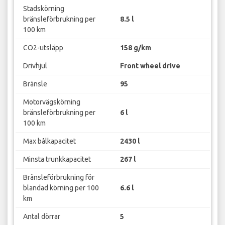
Stadskörning
bränsleförbrukning per
8.5 l
100 km
CO2-utsläpp
158 g/km
Drivhjul
Front wheel drive
Bränsle
95
Motorvägskörning
bränsleförbrukning per
6 l
100 km
Max bålkapacitet
2430 l
Minsta trunkkapacitet
267 l
Bränsleförbrukning för
blandad körning per 100
6.6 l
km
Antal dörrar
5