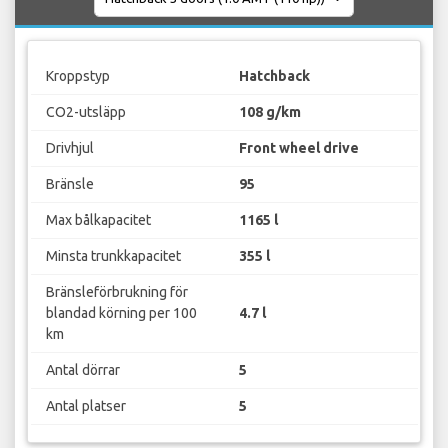
Kroppstyp
Hatchback
CO2-utsläpp
108 g/km
Drivhjul
Front wheel drive
Bränsle
95
Max bålkapacitet
1165 l
Minsta trunkkapacitet
355 l
Bränsleförbrukning för
blandad körning per 100
4.7 l
km
Antal dörrar
5
Antal platser
5