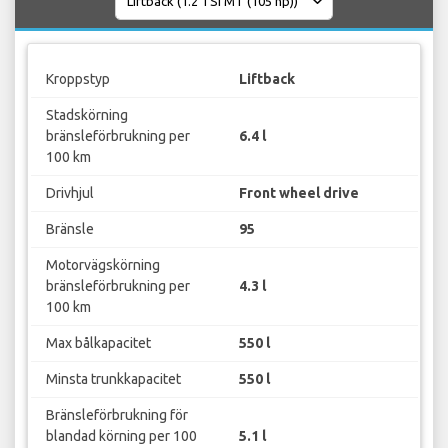
Kroppstyp
Liftback
Stadskörning
bränsleförbrukning per
6.4 l
100 km
Drivhjul
Front wheel drive
Bränsle
95
Motorvägskörning
bränsleförbrukning per
4.3 l
100 km
Max bålkapacitet
550 l
Minsta trunkkapacitet
550 l
Bränsleförbrukning för
blandad körning per 100
5.1 l