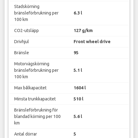
Stadskörning
bränsleförbrukning per
6.3 l
100 km
CO2-utsläpp
127 g/km
Drivhjul
Front wheel drive
Bränsle
95
Motorvägskörning
bränsleförbrukning per
5.1 l
100 km
Max bålkapacitet
1604 l
Minsta trunkkapacitet
510 l
Bränsleförbrukning för
blandad körning per 100
5.6 l
km
Antal dörrar
5