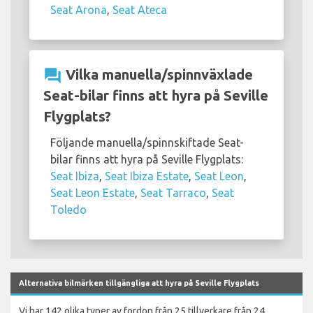
Seat Arona
,
Seat Ateca
question_answer
Vilka manuella/spinnväxlade
Seat-bilar finns att hyra på Seville
Flygplats?
Följande manuella/spinnskiftade Seat-
bilar finns att hyra på Seville Flygplats:
Seat Ibiza
,
Seat Ibiza Estate
,
Seat Leon
,
Seat Leon Estate
,
Seat Tarraco
,
Seat
Toledo
Alternativa bilmärken tillgängliga att hyra på Seville Flygplats
Vi har 142 olika typer av fordon från 25 tillverkare från 24