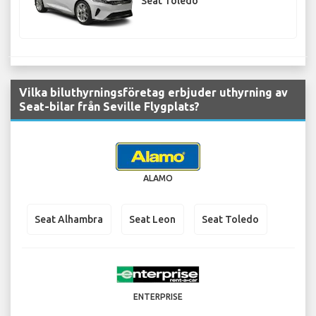
Seat Toledo
Vilka biluthyrningsföretag erbjuder uthyrning av
Seat-bilar från Seville Flygplats?
ALAMO
Seat Alhambra
Seat Leon
Seat Toledo
ENTERPRISE