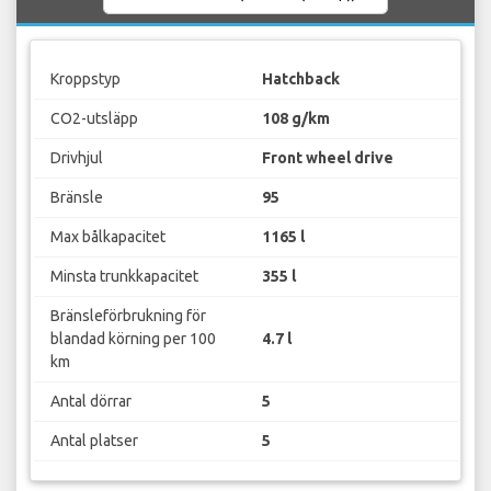
Kroppstyp
Hatchback
CO2-utsläpp
108 g/km
Drivhjul
Front wheel drive
Bränsle
95
Max bålkapacitet
1165 l
Minsta trunkkapacitet
355 l
Bränsleförbrukning för
blandad körning per 100
4.7 l
km
Antal dörrar
5
Antal platser
5