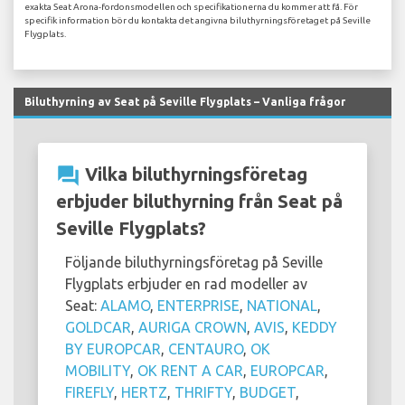
exakta Seat Arona-fordonsmodellen och specifikationerna du kommer att få. För
specifik information bör du kontakta det angivna biluthyrningsföretaget på Seville
Flygplats.
Biluthyrning av Seat på Seville Flygplats – Vanliga frågor
question_answer
Vilka biluthyrningsföretag
erbjuder biluthyrning från Seat på
Seville Flygplats?
Följande biluthyrningsföretag på Seville
Flygplats erbjuder en rad modeller av
Seat:
ALAMO
,
ENTERPRISE
,
NATIONAL
,
GOLDCAR
,
AURIGA CROWN
,
AVIS
,
KEDDY
BY EUROPCAR
,
CENTAURO
,
OK
MOBILITY
,
OK RENT A CAR
,
EUROPCAR
,
FIREFLY
,
HERTZ
,
THRIFTY
,
BUDGET
,