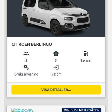
CITROEN BERLINGO
group
business_center
local_gas_station
5
3
Bensin
miscellaneous_services
login
Bruksanvisning
5 Dörr
VISA DETALJER...
MINIBUSS MED 7 SÄTEN