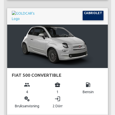
CABRIOLET
FIAT 500 CONVERTIBLE
group
business_center
local_gas_station
4
1
Bensin
miscellaneous_services
login
Bruksanvisning
2 Dörr