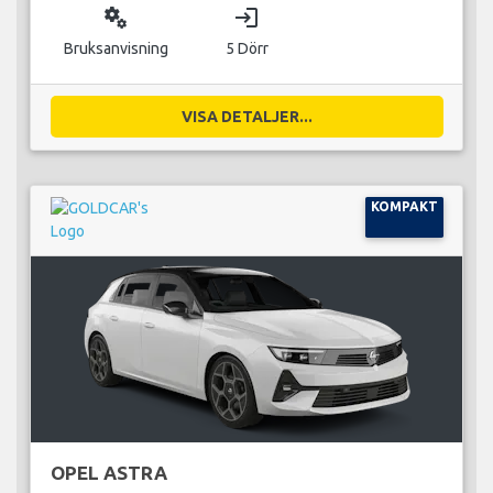
miscellaneous_services
login
Bruksanvisning
5 Dörr
VISA DETALJER...
KOMPAKT
OPEL ASTRA