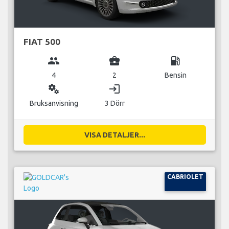
FIAT 500
group
business_center
local_gas_station
4
2
Bensin
miscellaneous_services
login
Bruksanvisning
3 Dörr
VISA DETALJER...
CABRIOLET