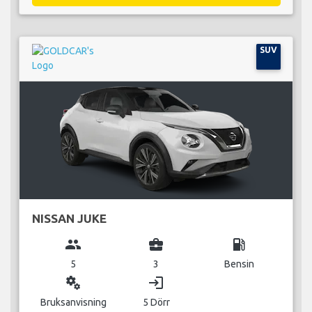
SUV
NISSAN JUKE
group
business_center
local_gas_station
5
3
Bensin
miscellaneous_services
login
Bruksanvisning
5 Dörr