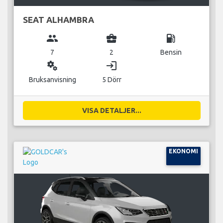
SEAT ALHAMBRA
group
business_center
local_gas_station
7
2
Bensin
miscellaneous_services
login
Bruksanvisning
5 Dörr
VISA DETALJER...
EKONOMI