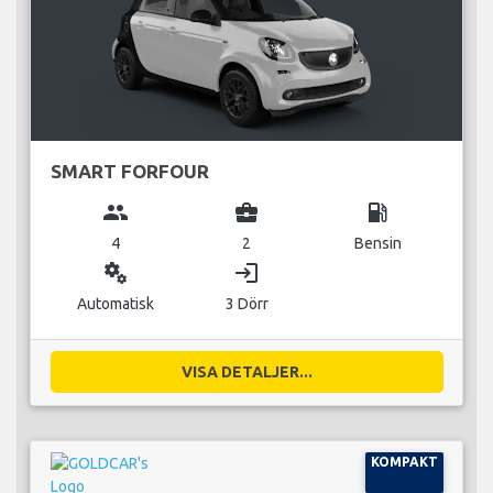
SMART FORFOUR
group
business_center
local_gas_station
4
2
Bensin
miscellaneous_services
login
Automatisk
3 Dörr
VISA DETALJER...
KOMPAKT