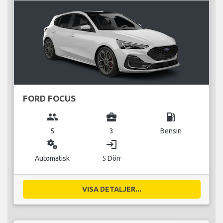
FORD FOCUS
group
business_center
local_gas_station
5
3
Bensin
miscellaneous_services
login
Automatisk
5 Dörr
VISA DETALJER...