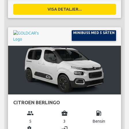
VISA DETALJER...
MINIBUSS MED 5 SÄTEN
CITROEN BERLINGO
group
business_center
local_gas_station
5
3
Bensin
miscellaneous_services
login