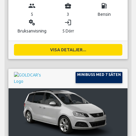
group
business_center
local_gas_station
5
3
Bensin
miscellaneous_services
login
Bruksanvisning
5 Dörr
VISA DETALJER...
MINIBUSS MED 7 SÄTEN