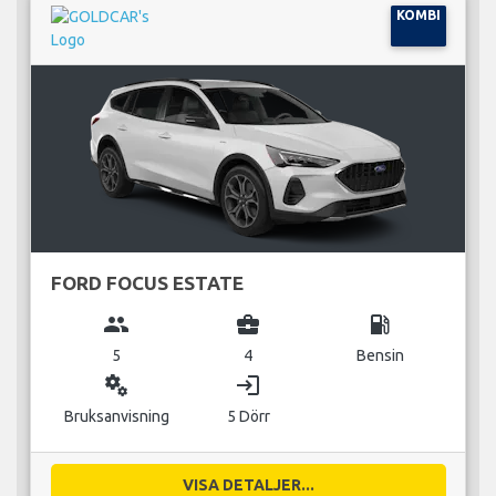
KOMBI
FORD FOCUS ESTATE
group
business_center
local_gas_station
5
4
Bensin
miscellaneous_services
login
Bruksanvisning
5 Dörr
VISA DETALJER...