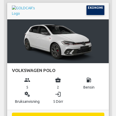
EKONOMI
VOLKSWAGEN POLO
group
business_center
local_gas_station
5
2
Bensin
miscellaneous_services
login
Bruksanvisning
5 Dörr