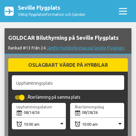
Seville Flygplats
Viktig flygplatsinformation och tjänster
GOLDCAR Biluthyrning på Seville Flygplats
Rankad #13 Från 24
Jämför hyrbilsföretag på Seville Flygplats
OSLAGBART VÄRDE PÅ HYRBILAR
Upphämtningsplats
Återlämning på samma plats
Upphämtningsdatum
Återlämningsdag