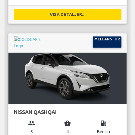
VISA DETALJER...
MELLANSTOR
NISSAN QASHQAI
group
business_center
local_gas_station
5
4
Bensin