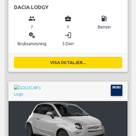
DACIA LODGY
group
business_center
local_gas_station
7
1
Bensin
miscellaneous_services
login
Bruksanvisning
5 Dörr
VISA DETALJER...
MINI