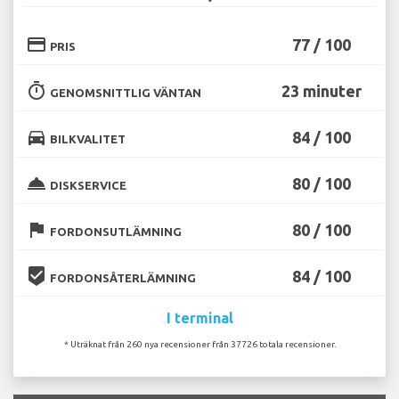
credit_card
77 / 100
PRIS
timer
23 minuter
GENOMSNITTLIG VÄNTAN
directions_car
84 / 100
BILKVALITET
room_service
80 / 100
DISKSERVICE
flag
80 / 100
FORDONSUTLÄMNING
beenhere
84 / 100
FORDONSÅTERLÄMNING
I terminal
* Uträknat från 260 nya recensioner från 37726 totala recensioner.