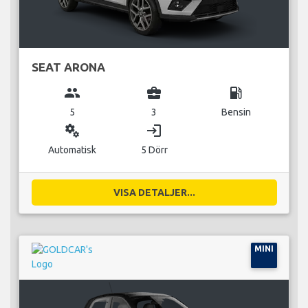
SEAT ARONA
group
business_center
local_gas_station
5
3
Bensin
miscellaneous_services
login
Automatisk
5 Dörr
VISA DETALJER...
MINI