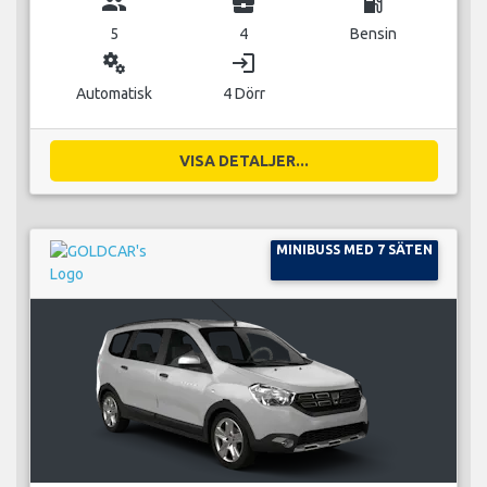
group
business_center
local_gas_station
5
4
Bensin
miscellaneous_services
login
Automatisk
4 Dörr
VISA DETALJER...
MINIBUSS MED 7 SÄTEN