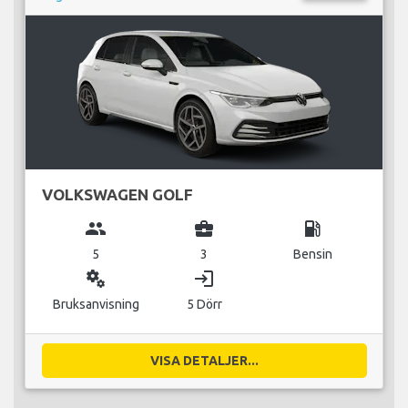
VOLKSWAGEN GOLF
group
business_center
local_gas_station
5
3
Bensin
miscellaneous_services
login
Bruksanvisning
5 Dörr
VISA DETALJER...