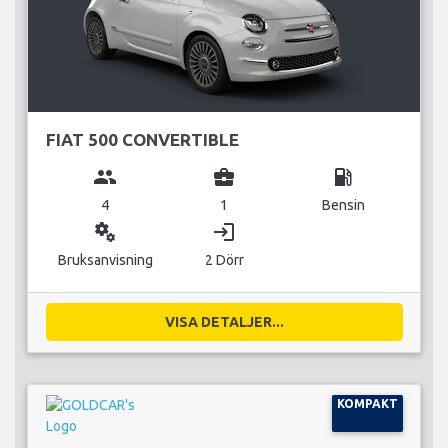
FIAT 500 CONVERTIBLE
group
business_center
local_gas_station
4
1
Bensin
miscellaneous_services
login
Bruksanvisning
2 Dörr
VISA DETALJER...
KOMPAKT