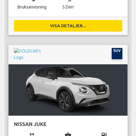
Bruksanvisning
5 Dörr
VISA DETALJER...
SUV
NISSAN JUKE
group
business_center
local_gas_station