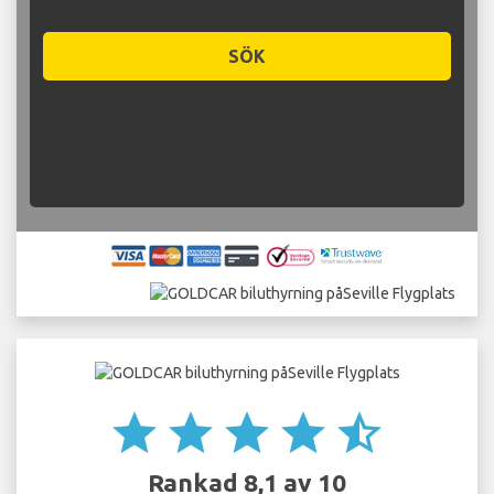
SÖK
star
star
star
star
star_half
Rankad 8,1 av 10