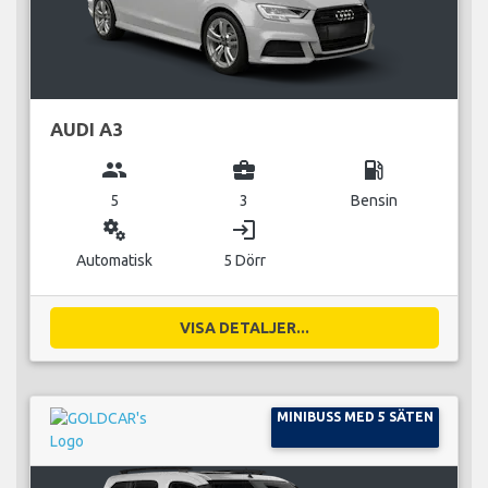
AUDI A3
group
business_center
local_gas_station
5
3
Bensin
miscellaneous_services
login
Automatisk
5 Dörr
VISA DETALJER...
MINIBUSS MED 5 SÄTEN