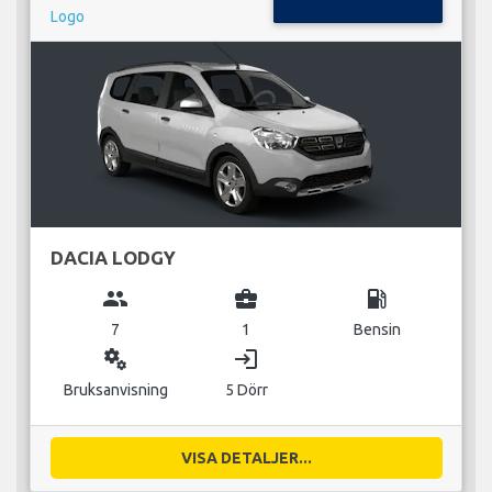
DACIA LODGY
group
business_center
local_gas_station
7
1
Bensin
miscellaneous_services
login
Bruksanvisning
5 Dörr
VISA DETALJER...