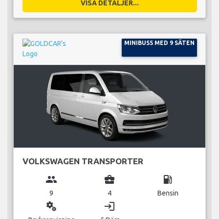
VISA DETALJER...
MINIBUSS MED 9 SÄTEN
VOLKSWAGEN TRANSPORTER
group
business_center
local_gas_station
9
4
Bensin
miscellaneous_services
login