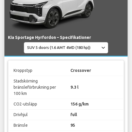
Kia Sportage Hyrfordon – Specifikationer
Kroppstyp
Crossover
Stadskörning
bränsleförbrukning per
9.3 l
100 km
CO2-utsläpp
156 g/km
Drivhjul
full
Bränsle
95