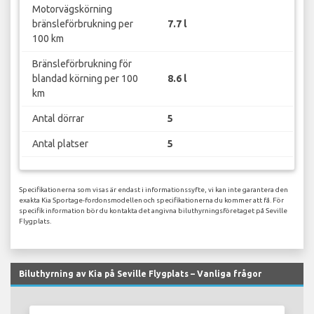
Motorvägskörning
bränsleförbrukning per
7.7 l
100 km
Bränsleförbrukning för
blandad körning per 100
8.6 l
km
Antal dörrar
5
Antal platser
5
Specifikationerna som visas är endast i informationssyfte, vi kan inte garantera den
exakta Kia Sportage-fordonsmodellen och specifikationerna du kommer att få. För
specifik information bör du kontakta det angivna biluthyrningsföretaget på Seville
Flygplats.
Biluthyrning av Kia på Seville Flygplats – Vanliga frågor