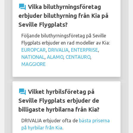
question_answer
Vilka biluthyrningsföretag
erbjuder biluthyrning från Kia på
Seville Flygplats?
Följande biluthyrningsföretag på Seville
Flygplats erbjuder en rad modeller av Kia:
EUROPCAR
,
DRIVALIA
,
ENTERPRISE
,
NATIONAL
,
ALAMO
,
CENTAURO
,
MAGGIORE
question_answer
Vilket hyrbilsföretag på
Seville Flygplats erbjuder de
billigaste hyrbilarna från Kia?
DRIVALIA erbjuder ofta de
bästa priserna
på hyrbilar från Kia
.