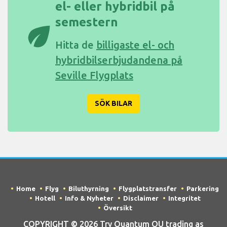
el- eller hybridbil på
semestern
eco
Hitta de
billigaste el- och
hybridbilserbjudandena på
Seville Flygplats
SÖK BILAR
Home
Flyg
Biluthyrning
Flygplatstransfer
Parkering
Hotell
Info & Nyheter
Disclaimer
Integritet
Översikt
COPYRIGHT © 2026 Try Quantum OU trading as