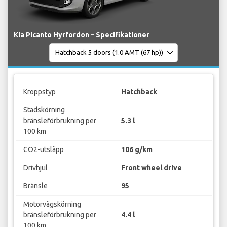
Kia Picanto Hyrfordon – Specifikationer
Kroppstyp
Hatchback
Stadskörning
bränsleförbrukning per
5.3 l
100 km
CO2-utsläpp
106 g/km
Drivhjul
Front wheel drive
Bränsle
95
Motorvägskörning
bränsleförbrukning per
4.4 l
100 km