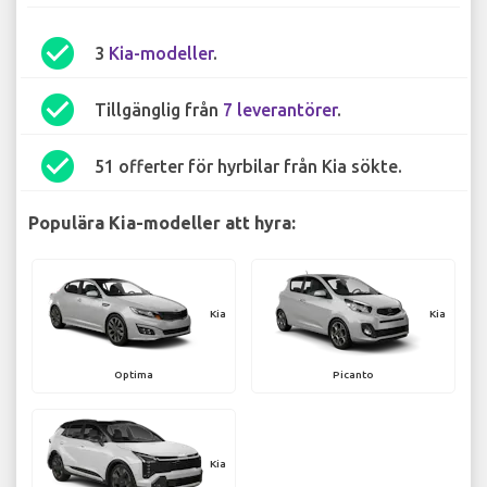
check_circle
3
Kia-modeller
.
check_circle
Tillgänglig från
7 leverantörer
.
check_circle
51 offerter för hyrbilar från Kia sökte.
Populära Kia-modeller att hyra:
Kia
Kia
Optima
Picanto
Kia