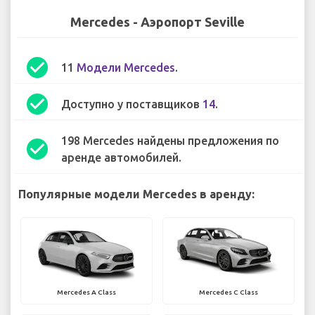
Mercedes - Аэропорт Seville
check_circle
11
Модели Mercedes
.
check_circle
Доступно у поставщиков
14
.
198 Mercedes найдены предложения по
check_circle
аренде автомобилей.
Популярные модели Mercedes в аренду:
Mercedes A Class
Mercedes C Class