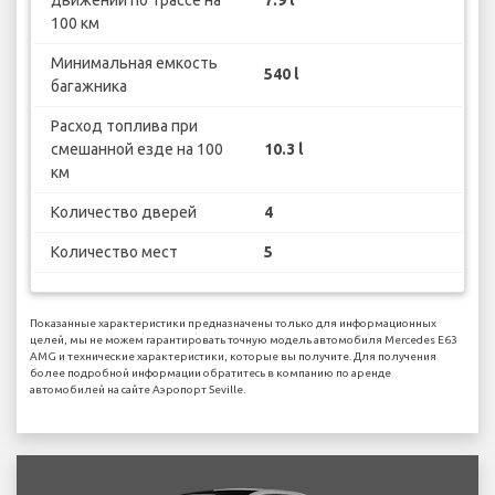
100 км
Минимальная емкость
540 l
багажника
Расход топлива при
смешанной езде на 100
10.3 l
км
Количество дверей
4
Количество мест
5
Показанные характеристики предназначены только для информационных
целей, мы не можем гарантировать точную модель автомобиля Mercedes E63
AMG и технические характеристики, которые вы получите. Для получения
более подробной информации обратитесь в компанию по аренде
автомобилей на сайте Аэропорт Seville.