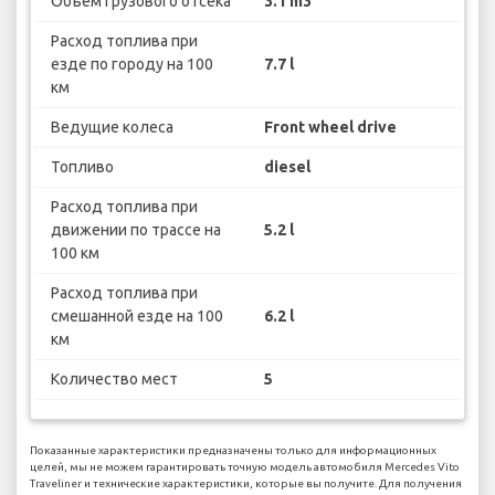
Объем грузового отсека
3.1 m3
Расход топлива при
езде по городу на 100
7.7 l
км
Ведущие колеса
Front wheel drive
Топливо
diesel
Расход топлива при
движении по трассе на
5.2 l
100 км
Расход топлива при
смешанной езде на 100
6.2 l
км
Количество мест
5
Показанные характеристики предназначены только для информационных
целей, мы не можем гарантировать точную модель автомобиля Mercedes Vito
Traveliner и технические характеристики, которые вы получите. Для получения