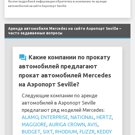
более подробной информации обратитесь в компанию по аренде
автомобилей на сайте Аэропорт Seville.
Аренда автомобиля Mercedes на сайте Аэропорт Seville –
часто задаваемые вопросы
question_answer
Какие компании по прокату
автомобилей предлагают
прокат автомобилей Mercedes
на Аэропорт Seville?
Следующие компании по аренде
автомобилей в Аэропорт Seville
предлагают ряд моделей Mercedes:
ALAMO
,
ENTERPRISE
,
NATIONAL
,
HERTZ
,
MAGGIORE
,
AURIGA CROWN
,
AVIS
,
BUDGET
,
SIXT
,
RHODIUM
,
FLIZZR
,
KEDDY