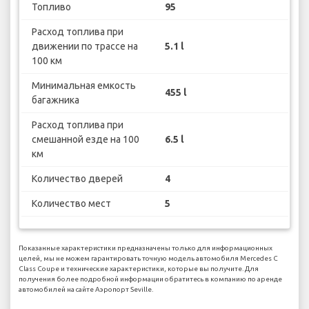
Топливо
95
Расход топлива при
движении по трассе на
5.1 l
100 км
Минимальная емкость
455 l
багажника
Расход топлива при
смешанной езде на 100
6.5 l
км
Количество дверей
4
Количество мест
5
Показанные характеристики предназначены только для информационных
целей, мы не можем гарантировать точную модель автомобиля Mercedes C
Class Coupe и технические характеристики, которые вы получите. Для
получения более подробной информации обратитесь в компанию по аренде
автомобилей на сайте Аэропорт Seville.