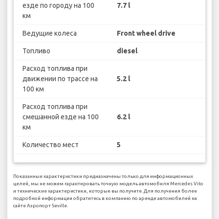
езде по городу на 100
7.7 l
км
Ведущие колеса
Front wheel drive
Топливо
diesel
Расход топлива при
движении по трассе на
5.2 l
100 км
Расход топлива при
смешанной езде на 100
6.2 l
км
Количество мест
5
Показанные характеристики предназначены только для информационных
целей, мы не можем гарантировать точную модель автомобиля Mercedes Vito
и технические характеристики, которые вы получите. Для получения более
подробной информации обратитесь в компанию по аренде автомобилей на
сайте Аэропорт Seville.