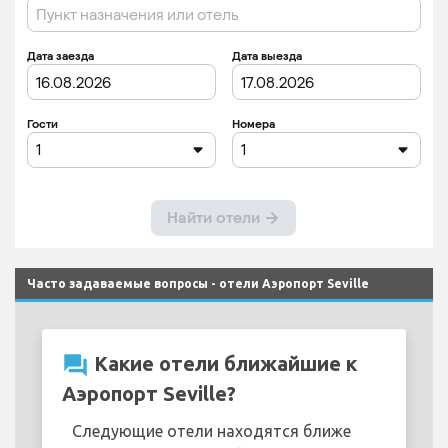
Часто задаваемые вопросы - отели Аэропорт Seville
question_answer
Какие отели ближайшие к
Аэропорт Seville?
Следующие отели находятся ближе