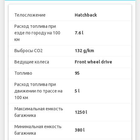
Телосложение
Hatchback
Расход топлива при
езде по городу на 100
7.6 l
км
Выбросы CO2
132 g/km
Ведущие колеса
Front wheel drive
Топливо
95
Расход топлива при
движении по трассе на
5 l
100 км
Максимальная емкость
1250 l
багажника
Минимальная емкость
380 l
багажника