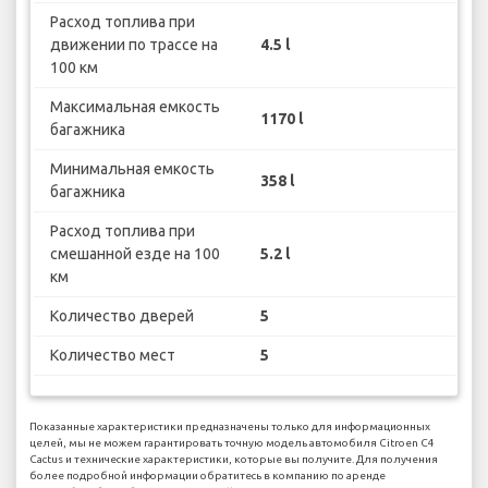
Расход топлива при
движении по трассе на
4.5 l
100 км
Максимальная емкость
1170 l
багажника
Минимальная емкость
358 l
багажника
Расход топлива при
смешанной езде на 100
5.2 l
км
Количество дверей
5
Количество мест
5
Показанные характеристики предназначены только для информационных
целей, мы не можем гарантировать точную модель автомобиля Citroen C4
Cactus и технические характеристики, которые вы получите. Для получения
более подробной информации обратитесь в компанию по аренде