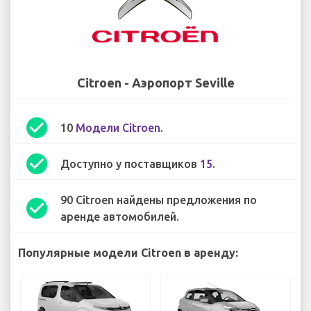
Citroen - Аэропорт Seville
check_circle
10
Модели Citroen
.
check_circle
Доступно у поставщиков
15
.
90 Citroen найдены предложения по
check_circle
аренде автомобилей.
Популярные модели Citroen в аренду: