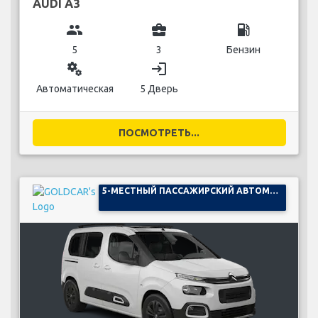
AUDI A3
group
business_center
local_gas_station
5
3
Бензин
miscellaneous_services
login
Автоматическая
5 Дверь
ПОСМОТРЕТЬ...
5-МЕСТНЫЙ ПАССАЖИРСКИЙ АВТОМОБИЛЬ