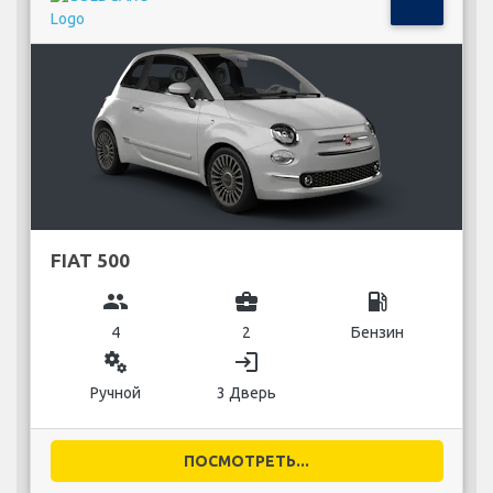
FIAT 500
group
business_center
local_gas_station
4
2
Бензин
miscellaneous_services
login
Ручной
3 Дверь
ПОСМОТРЕТЬ...