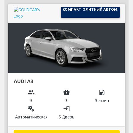
КОМПАКТ. ЭЛИТНЫЙ АВТОМ.
AUDI A3
group
business_center
local_gas_station
5
3
Бензин
miscellaneous_services
login
Автоматическая
5 Дверь