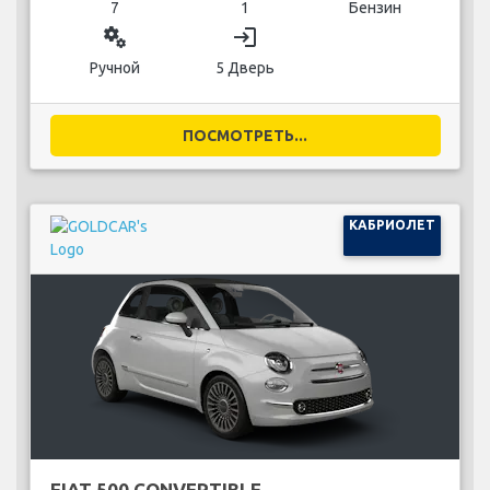
7
1
Бензин
miscellaneous_services
login
Ручной
5 Дверь
ПОСМОТРЕТЬ...
КАБРИОЛЕТ
FIAT 500 CONVERTIBLE