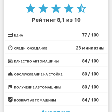
star
star
star
star
star_half
Рейтинг 8,1 из 10
credit_card
77 / 100
ЦЕНА
timer
23 минивэны
СРЕДН. ОЖИДАНИЕ
directions_car
84 / 100
КАЧЕСТВО АВТОМАШИНЫ
room_service
80 / 100
ОБСЛУЖИВАНИЕ НА СТОЙКЕ
flag
80 / 100
ПОЛУЧЕНИЕ АВТОМАШИНЫ
beenhere
84 / 100
ВОЗВРАТ АВТОМАШИНЫ
На терминале