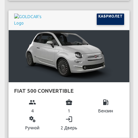
КАБРИОЛЕТ
FIAT 500 CONVERTIBLE
group
business_center
local_gas_station
4
1
Бензин
miscellaneous_services
login
Ручной
2 Дверь