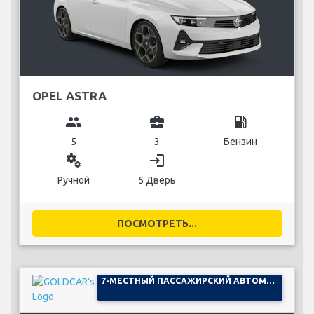
OPEL ASTRA
group
business_center
local_gas_station
5
3
Бензин
miscellaneous_services
login
Ручной
5 Дверь
ПОСМОТРЕТЬ...
7-МЕСТНЫЙ ПАССАЖИРСКИЙ АВТОМОБИЛЬ