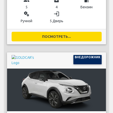
group
business_center
local_gas_station
5
4
Бензин
miscellaneous_services
login
Ручной
5 Дверь
ПОСМОТРЕТЬ...
ВНЕДОРОЖНИК