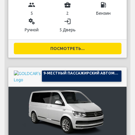
group
business_center
local_gas_station
5
2
Бензин
miscellaneous_services
login
Ручной
5 Дверь
ПОСМОТРЕТЬ...
9-МЕСТНЫЙ ПАССАЖИРСКИЙ АВТОМОБИЛЬ