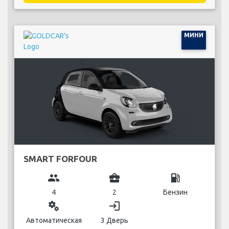
МИНИ
SMART FORFOUR
group
business_center
local_gas_station
4
2
Бензин
miscellaneous_services
login
Автоматическая
3 Дверь