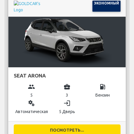
ЭКОНОМНЫЙ
SEAT ARONA
group
business_center
local_gas_station
5
3
Бензин
miscellaneous_services
login
Автоматическая
5 Дверь
ПОСМОТРЕТЬ...