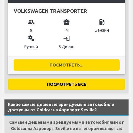
VOLKSWAGEN TRANSPORTER
group
business_center
local_gas_station
9
4
Бензин
miscellaneous_services
login
Ручной
5 Дверь
ПОСМОТРЕТЬ...
ПОСМОТРЕТЬ ВСЕ
Какие самые дешевые арендуемые автомобили
доступны от Goldcar на Аэропорт Seville?
Самыми дешевыми арендуемыми автомобилями от
Goldcar на Аэропорт Seville по категории являются: