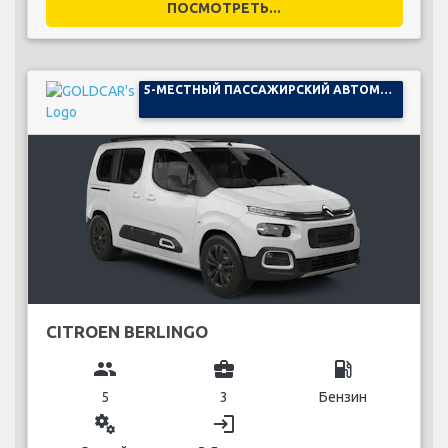
ПОСМОТРЕТЬ...
5-МЕСТНЫЙ ПАССАЖИРСКИЙ АВТОМОБИЛЬ
CITROEN BERLINGO
group
business_center
local_gas_station
5
3
Бензин
miscellaneous_services
login