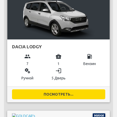
DACIA LODGY
group
business_center
local_gas_station
7
1
Бензин
miscellaneous_services
login
Ручной
5 Дверь
ПОСМОТРЕТЬ...
МИНИ