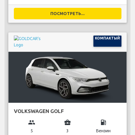
ПОСМОТРЕТЬ...
КОМПАКТЫЙ
VOLKSWAGEN GOLF
group
business_center
local_gas_station
5
3
Бензин