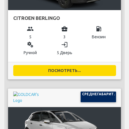
CITROEN BERLINGO
group
business_center
local_gas_station
5
3
Бензин
miscellaneous_services
login
Ручной
5 Дверь
ПОСМОТРЕТЬ...
СРЕДНЕГАБАРИТ.