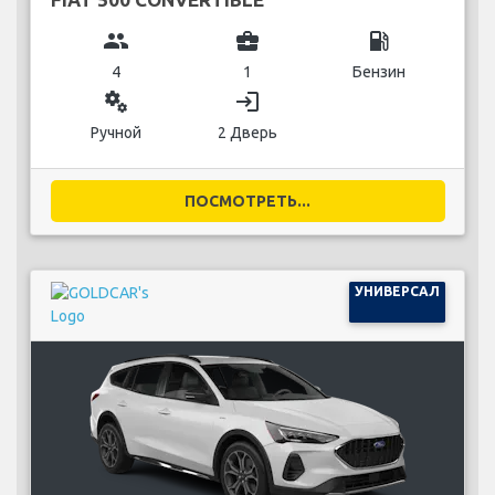
group
business_center
local_gas_station
4
1
Бензин
miscellaneous_services
login
Ручной
2 Дверь
ПОСМОТРЕТЬ...
УНИВЕРСАЛ