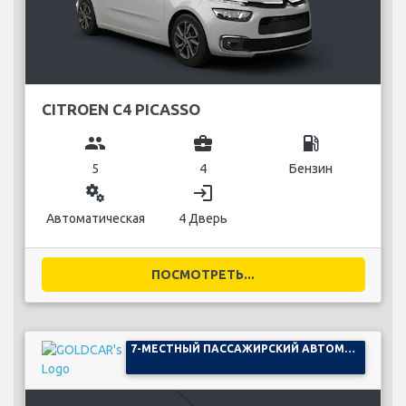
CITROEN C4 PICASSO
group
business_center
local_gas_station
5
4
Бензин
miscellaneous_services
login
Автоматическая
4 Дверь
ПОСМОТРЕТЬ...
7-МЕСТНЫЙ ПАССАЖИРСКИЙ АВТОМОБИЛЬ