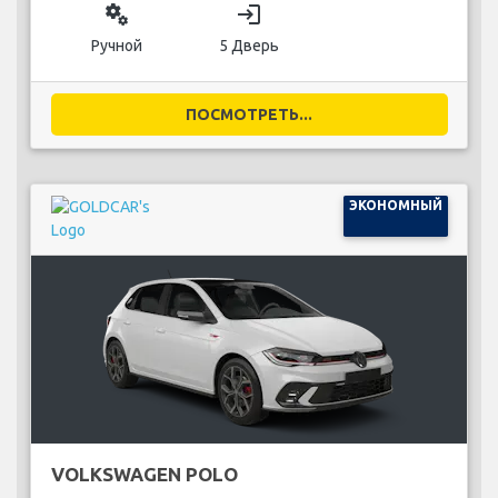
miscellaneous_services
login
Ручной
5 Дверь
ПОСМОТРЕТЬ...
ЭКОНОМНЫЙ
VOLKSWAGEN POLO