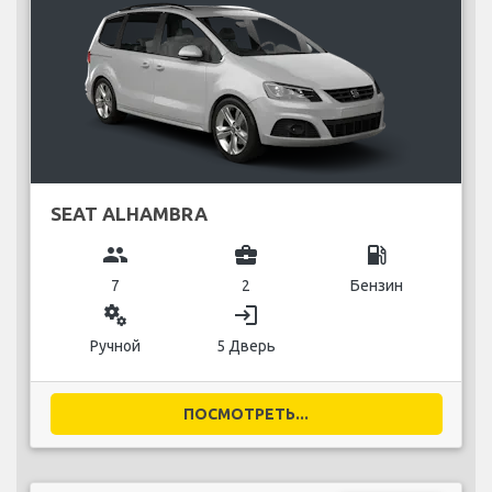
SEAT ALHAMBRA
group
business_center
local_gas_station
7
2
Бензин
miscellaneous_services
login
Ручной
5 Дверь
ПОСМОТРЕТЬ...