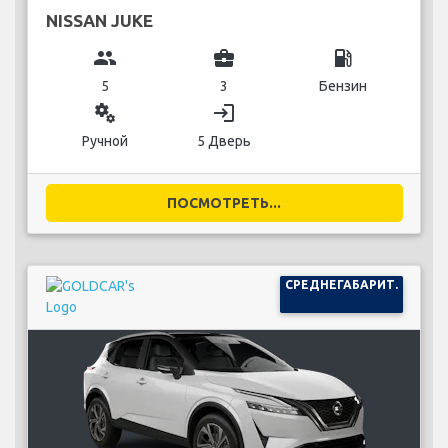
NISSAN JUKE
group
business_center
local_gas_station
5
3
Бензин
miscellaneous_services
login
Ручной
5 Дверь
ПОСМОТРЕТЬ...
СРЕДНЕГАБАРИТ.