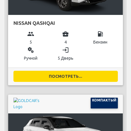
NISSAN QASHQAI
group
business_center
local_gas_station
5
4
Бензин
miscellaneous_services
login
Ручной
5 Дверь
ПОСМОТРЕТЬ...
КОМПАКТЫЙ