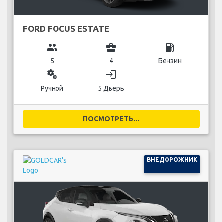
FORD FOCUS ESTATE
group
business_center
local_gas_station
5
4
Бензин
miscellaneous_services
login
Ручной
5 Дверь
ПОСМОТРЕТЬ...
ВНЕДОРОЖНИК