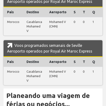
Aeroporto operados por Royal Air Maroc Express
País
Destino
Aeroporto
S
T
Q
Q
Morocco
Casablanca
Mohamed V
0
0
1
0
Mohamed
(CMN)
V
Voos programados semanais de Seville
Aeroporto operados por Royal Air Maroc Express
País
Destino
Aeroporto
S
T
Q
Q
Morocco
Casablanca
Mohamed V
0
0
1
0
Mohamed
(CMN)
V
Planeando uma viagem de
férias ou negócios...