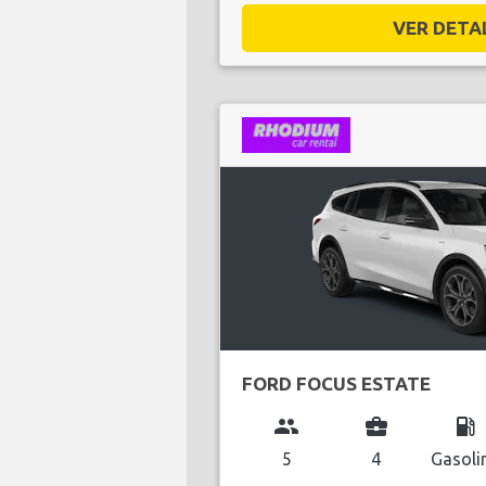
VER DETAL
FORD FOCUS ESTATE
group
business_center
local_gas_station
5
4
Gasoli