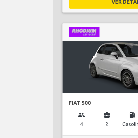
VER DETAL
FIAT 500
group
business_center
local_gas_station
4
2
Gasoli