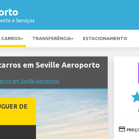
orto
orto e Serviços
E CARROS
TRANSFERÊNCIA
ESTACIONAMENTO
arros em Seville Aeroporto
rros em Seville Aeroporto
st
UGUER DE
credit_card
PREÇ