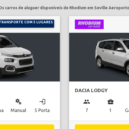
Os carros de aluguer disponíveis de Rhodium em Seville Aeroporto
TRANSPORTE COM 5 LUGARES
DACIA LODGY
miscellaneous_services
login
group
business_center
na
Manual
5 Porta
7
1
G