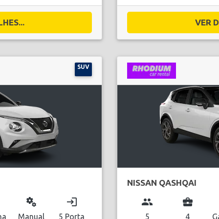
HES...
VER D
SUV
NISSAN QASHQAI
miscellaneous_services
login
group
business_center
na
Manual
5 Porta
5
4
G