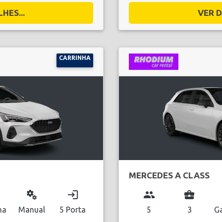
HES...
VER D
CARRINHA
MERCEDES A CLASS
miscellaneous_services
login
group
business_center
na
Manual
5 Porta
5
3
Ga