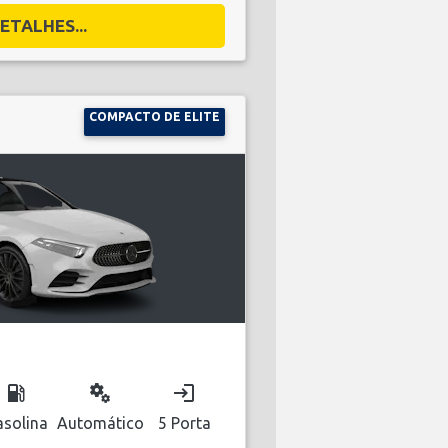
ETALHES...
COMPACTO DE ELITE
local_gas_station
miscellaneous_services
login
solina
Automático
5 Porta