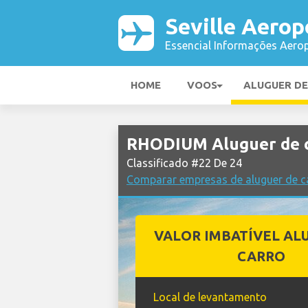
Seville Aerop
Essencial Informações Aerop
HOME
VOOS
ALUGUER D
RHODIUM Aluguer de c
Classificado #22 De 24
Comparar empresas de aluguer de ca
VALOR IMBATÍVEL AL
CARRO
Local de levantamento