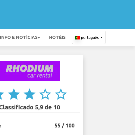
INFO E NOTÍCIAS
HOTÉIS
português
ar
star
star
star_border
star_border
Classificado 5,9 de 10
55 / 100
O