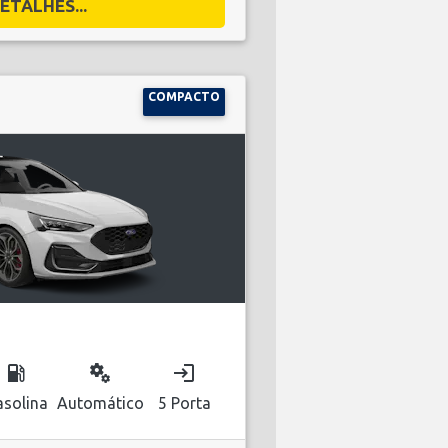
ETALHES...
COMPACTO
local_gas_station
miscellaneous_services
login
solina
Automático
5 Porta