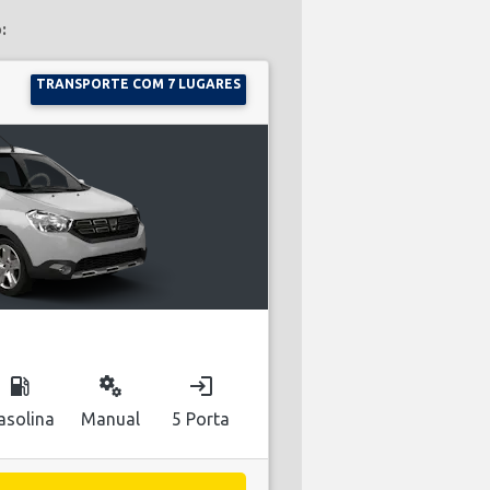
:
TRANSPORTE COM 7 LUGARES
local_gas_station
miscellaneous_services
login
asolina
Manual
5 Porta