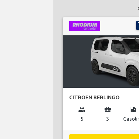
CITROEN BERLINGO
group
business_center
local_gas_station
5
3
Gasoli