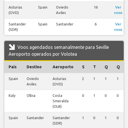
Asturias
Spain
Oviedo
16
Ver
(OVD)
Aviles
voos
Santander
Spain
Santander
6
Ver
(SDR)
voos
Voos agendados semanalmente para Seville
Aeroporto operados por Volotea
País
Destino
Aeroporto
S
T
Q
Q
Spain
Oviedo
Asturias
2
1
1
1
Aviles
(OVD)
Italy
Olbia
Costa
0
1
0
0
Smeralda
(OLB)
Spain
Santander
Santander
1
0
1
0
(SDR)