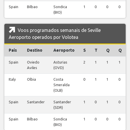
Spain
Bilbao
Sondica
1
0
0
0
(BIO)
Voos programados semanais de Seville
Aeroporto operados por Volotea
País
Destino
Aeroporto
S
T
Q
Q
Spain
Oviedo
Asturias
2
1
1
1
Aviles
(OVD)
Italy
Olbia
Costa
0
1
1
0
Smeralda
(OLB)
Spain
Santander
Santander
1
0
1
0
(SDR)
Spain
Bilbao
Sondica
1
0
0
0
(BIO)