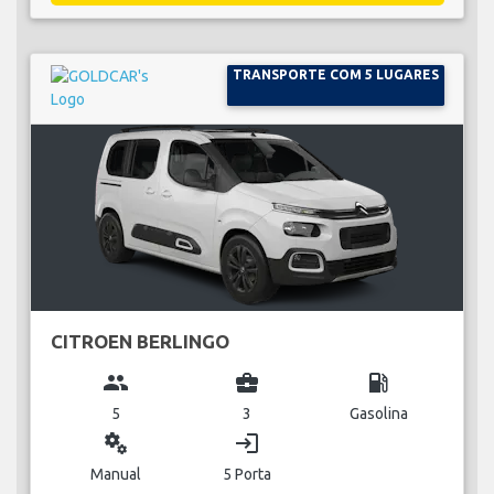
TRANSPORTE COM 5 LUGARES
CITROEN BERLINGO
group
business_center
local_gas_station
5
3
Gasolina
miscellaneous_services
login
Manual
5 Porta