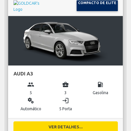
COMPACTO DE ELITE
AUDI A3
group
business_center
local_gas_station
5
3
Gasolina
miscellaneous_services
login
Automático
5 Porta
VER DETALHES...