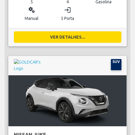
5
4
Gasolina
miscellaneous_services
login
Manual
5 Porta
VER DETALHES...
SUV
NISSAN JUKE