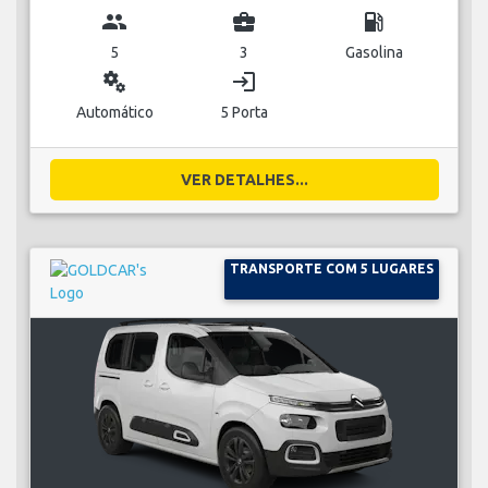
group
business_center
local_gas_station
5
3
Gasolina
miscellaneous_services
login
Automático
5 Porta
VER DETALHES...
TRANSPORTE COM 5 LUGARES