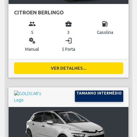
CITROEN BERLINGO
group
business_center
local_gas_station
5
3
Gasolina
miscellaneous_services
login
Manual
5 Porta
VER DETALHES...
TAMANHO INTERMÉDIO