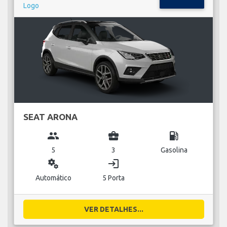
SEAT ARONA
group
business_center
local_gas_station
5
3
Gasolina
miscellaneous_services
login
Automático
5 Porta
VER DETALHES...