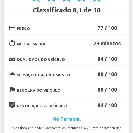
Classificado 8,1 de 10
credit_card
77 / 100
PREÇO
timer
23 minutos
MÉDIA ESPERA
directions_car
84 / 100
QUALIDADE DO VEÍCULO
room_service
80 / 100
SERVIÇO DE ATENDIMENTO
flag
80 / 100
RECOLHA DO VEÍCULO
beenhere
84 / 100
DEVOLUÇÃO DO VEÍCULO
No Terminal
* Calculado a partir de 260 comentários recentes de 37726 total de comentários.