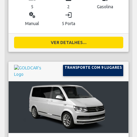
5
2
Gasolina
miscellaneous_services
login
Manual
5 Porta
VER DETALHES...
TRANSPORTE COM 9 LUGARES