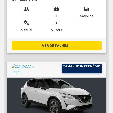
group
business_center
local_gas_station
5
3
Gasolina
miscellaneous_services
login
Manual
5 Porta
VER DETALHES...
TAMANHO INTERMÉDIO