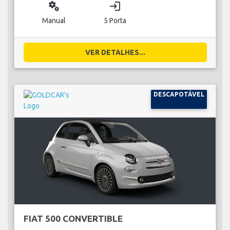
miscellaneous_services
login
Manual
5 Porta
VER DETALHES...
DESCAPOTÁVEL
FIAT 500 CONVERTIBLE