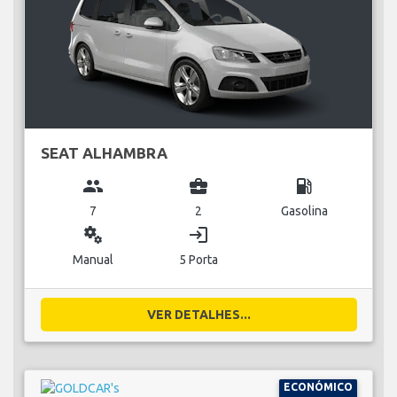
SEAT ALHAMBRA
group
business_center
local_gas_station
7
2
Gasolina
miscellaneous_services
login
Manual
5 Porta
VER DETALHES...
ECONÓMICO