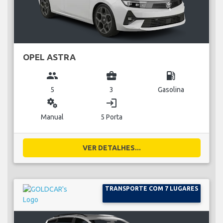
OPEL ASTRA
group
business_center
local_gas_station
5
3
Gasolina
miscellaneous_services
login
Manual
5 Porta
VER DETALHES...
TRANSPORTE COM 7 LUGARES