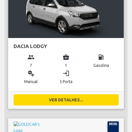
DACIA LODGY
group
business_center
local_gas_station
7
1
Gasolina
miscellaneous_services
login
Manual
5 Porta
VER DETALHES...
MINI