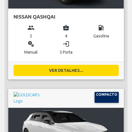
NISSAN QASHQAI
group
business_center
local_gas_station
5
4
Gasolina
miscellaneous_services
login
Manual
5 Porta
VER DETALHES...
COMPACTO