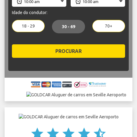
Idade do condutor:
18 - 29
70+
30 - 69
PROCURAR
star
star
star
star
star_half