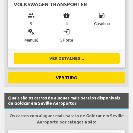
VOLKSWAGEN TRANSPORTER
group
business_center
local_gas_station
9
4
Gasolina
miscellaneous_services
login
Manual
5 Porta
VER DETALHES...
VER TUDO
Quais são os carros de aluguer mais baratos disponíveis
de Goldcar em Seville Aeroporto?
Os carros com aluguer mais barato de Goldcar em Seville
Aeroporto por categoria são: