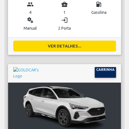
group
business_center
local_gas_station
4
1
Gasolina
miscellaneous_services
login
Manual
2 Porta
VER DETALHES...
CARRINHA