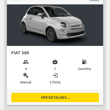
FIAT 500
group
business_center
local_gas_station
4
2
Gasolina
miscellaneous_services
login
Manual
3 Porta
VER DETALHES...