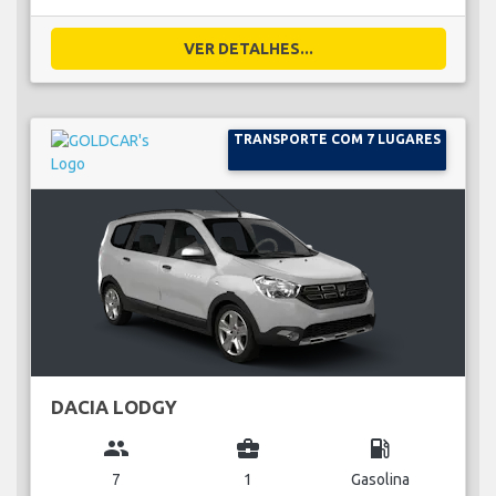
VER DETALHES...
TRANSPORTE COM 7 LUGARES
DACIA LODGY
group
business_center
local_gas_station
7
1
Gasolina