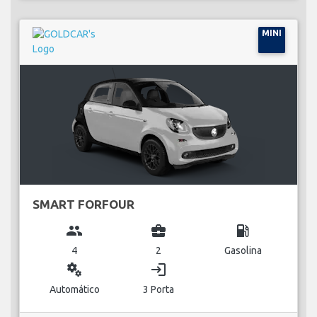
MINI
SMART FORFOUR
group
business_center
local_gas_station
4
2
Gasolina
miscellaneous_services
login
Automático
3 Porta