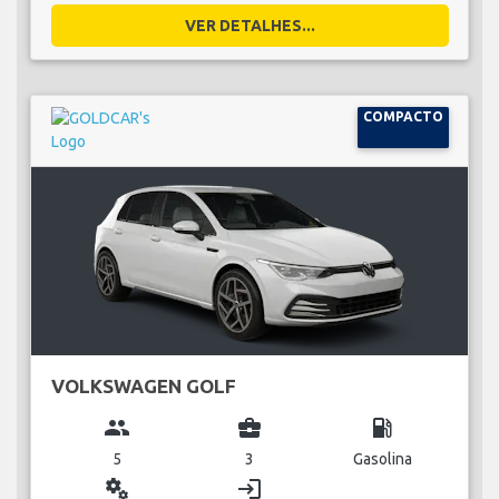
VER DETALHES...
COMPACTO
VOLKSWAGEN GOLF
group
business_center
local_gas_station
5
3
Gasolina
miscellaneous_services
login