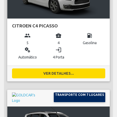
CITROEN C4 PICASSO
group
business_center
local_gas_station
5
4
Gasolina
miscellaneous_services
login
Automático
4 Porta
VER DETALHES...
TRANSPORTE COM 7 LUGARES