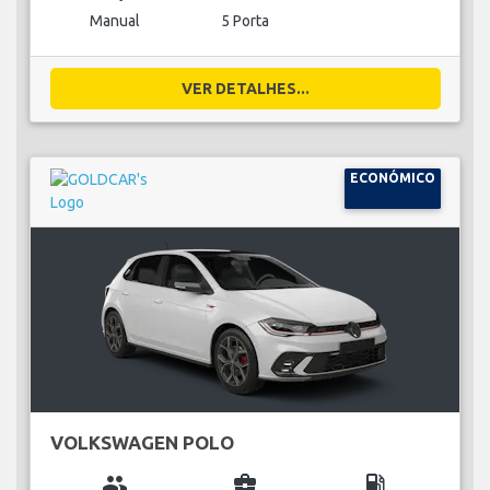
Manual
5 Porta
VER DETALHES...
ECONÓMICO
VOLKSWAGEN POLO
group
business_center
local_gas_station