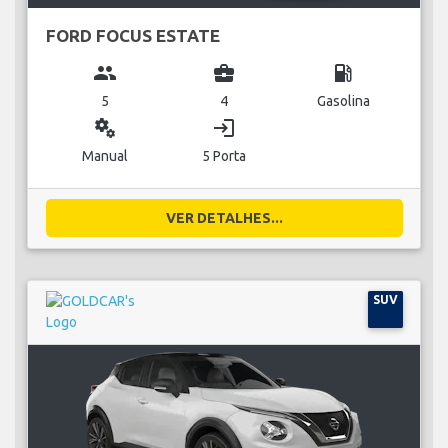
FORD FOCUS ESTATE
group
business_center
local_gas_station
5
4
Gasolina
miscellaneous_services
login
Manual
5 Porta
VER DETALHES...
SUV