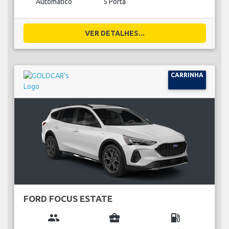
Automático
5 Porta
VER DETALHES...
CARRINHA
FORD FOCUS ESTATE
group
business_center
local_gas_station