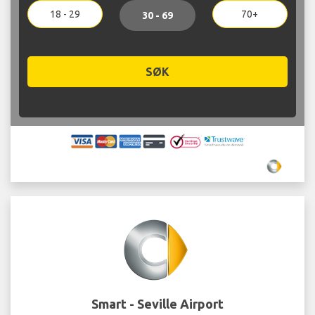
18 - 29
70+
30 - 69
SØK
Smart - Seville Airport