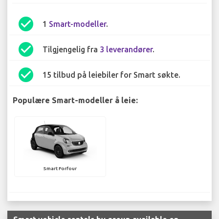
check_circle
1
Smart-modeller
.
check_circle
Tilgjengelig fra
3 leverandører
.
check_circle
15 tilbud på leiebiler for Smart søkte.
Populære Smart-modeller å leie:
Smart Forfour