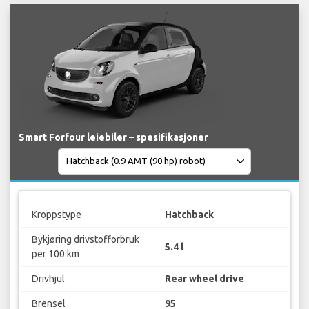
Smart Forfour leiebiler – spesifikasjoner
Kroppstype
Hatchback
Bykjøring drivstofforbruk
5.4 l
per 100 km
Drivhjul
Rear wheel drive
Brensel
95