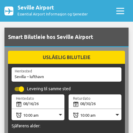
Seville Airport
Essential Airport Informasjon og tjenester
Smart Bilutleie hos Seville Airport
USLÅELIG BILUTLEIE
Hentested
Levering til samme sted
Hentedato
Returdato
Sjåførens alder: