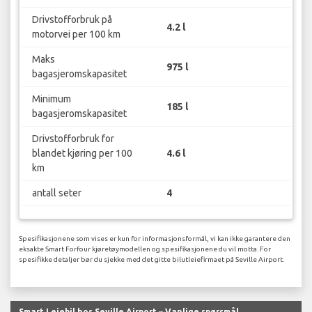
Drivstofforbruk på
4.2 l
motorvei per 100 km
Maks
975 l
bagasjeromskapasitet
Minimum
185 l
bagasjeromskapasitet
Drivstofforbruk for
blandet kjøring per 100
4.6 l
km
antall seter
4
Spesifikasjonene som vises er kun for informasjonsformål, vi kan ikke garantere den
eksakte Smart Forfour kjøretøymodellen og spesifikasjonene du vil motta. For
spesifikke detaljer bør du sjekke med det gitte bilutleiefirmaet på Seville Airport.
Smart Leiebil hos Seville Airport – Vanlige spørsmål