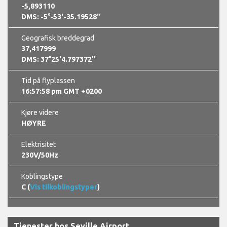
-5,893110
DMS: -5°-53'-35.19528''
Geografisk breddegrad
37,417999
DMS: 37°25'4.797372''
Tid på flyplassen
16:57:59 pm GMT +0200
Kjøre videre
HØYRE
Elektrisitet
230V/50Hz
Koblingstype
C (
Vis tilkoblingstyper
)
Tjenester hos Seville Airport