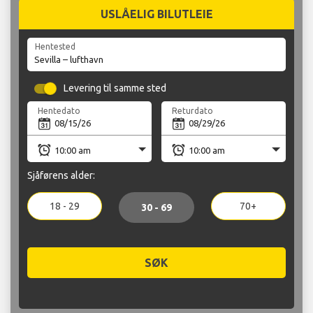
USLÅELIG BILUTLEIE
Hentested
Levering til samme sted
Hentedato
Returdato
Sjåførens alder:
18 - 29
70+
30 - 69
SØK