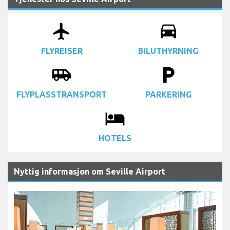
airplanemode_active
drive_eta
FLYREISER
BILUTHYRNING
airport_shuttle
local_parking
FLYPLASSTRANSPORT
PARKERING
local_hotel
HOTELS
Nyttig informasjon om Seville Airport