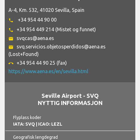
A-4, Km. 532, 41020 Sevilla, Spain
+34 954 44 90 00
phone
+34 954 449 214 (Mistet og funnet)
phone
svqcas@aena.es
email
svq.servicios.objetosperdidos@aena.es
email
(Lost+Found)
+34 954 44 90 25 (fax)
call_end
https://www.aena.es/en/sevilla.html
Seville Airport - SVQ
NYTTIG INFORMASJON
Flyplass koder
IATA: SVQ
| ICAO: LEZL
Geografisk lengdegrad