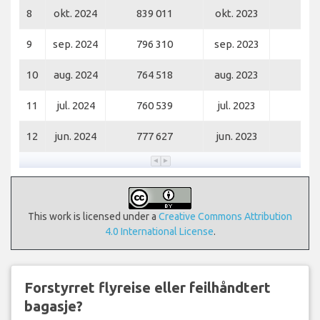
8
okt. 2024
839 011
okt. 2023
770
9
sep. 2024
796 310
sep. 2023
740
10
aug. 2024
764 518
aug. 2023
717
11
jul. 2024
760 539
jul. 2023
677
12
jun. 2024
777 627
jun. 2023
673
This work is licensed under a
Creative Commons Attribution
4.0 International License
.
Forstyrret flyreise eller feilhåndtert
bagasje?