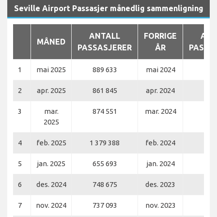
Seville Airport Passasjer månedlig sammenligning
ANTALL
FORRIGE
ANT
MÅNED
PASSASJERER
ÅR
PASSA
1
mai 2025
889 633
mai 2024
852
2
apr. 2025
861 845
apr. 2024
848
3
mar.
874 551
mar. 2024
773
2025
4
feb. 2025
1 379 388
feb. 2024
656
5
jan. 2025
655 693
jan. 2024
620
6
des. 2024
748 675
des. 2023
668
7
nov. 2024
737 093
nov. 2023
652