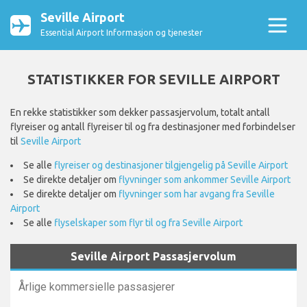
Seville Airport
Essential Airport Informasjon og tjenester
STATISTIKKER FOR SEVILLE AIRPORT
En rekke statistikker som dekker passasjervolum, totalt antall
flyreiser og antall flyreiser til og fra destinasjoner med forbindelser
til
Seville Airport
Se alle
flyreiser og destinasjoner tilgjengelig på Seville Airport
Se direkte detaljer om
flyvninger som ankommer Seville Airport
Se direkte detaljer om
flyvninger som har avgang fra Seville
Airport
Se alle
flyselskaper som flyr til og fra Seville Airport
Seville Airport Passasjervolum
Årlige kommersielle passasjerer