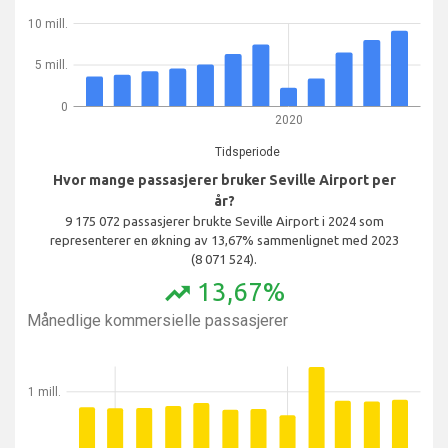
10 mill.
5 mill.
0
2020
Tidsperiode
Hvor mange passasjerer bruker Seville Airport per
år?
9 175 072 passasjerer brukte Seville Airport i 2024 som
representerer en økning av 13,67% sammenlignet med 2023
(8 071 524).
13,67%
trending_up
Månedlige kommersielle passasjerer
1 mill.