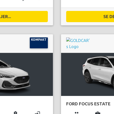
ER...
SE D
KOMPAKT
FORD FOCUS ESTATE
miscellaneous_services
login
group
business_center