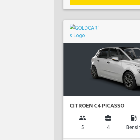
CITROEN C4 PICASSO
group
business_center
local_gas_station
5
4
Bensi