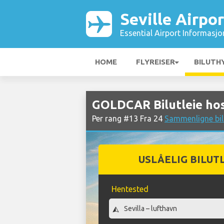
Seville Airpor
Essential Airport Informasjo
HOME
FLYREISER
BILUTH
GOLDCAR Bilutleie hos 
Per rang #13 Fra 24
Sammenligne bilu
USLÅELIG BILUT
Hentested