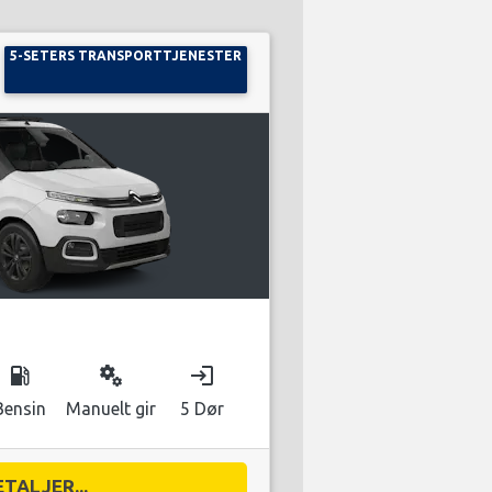
5-SETERS TRANSPORTTJENESTER
local_gas_station
miscellaneous_services
login
Bensin
Manuelt gir
5 Dør
ETALJER...