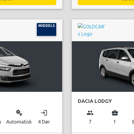
MIDDELS
DACIA LODGY
miscellaneous_services
login
group
business_center
n
Automatisk
4 Dør
7
1