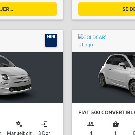
ER...
SE D
MINI
FIAT 500 CONVERTIBL
miscellaneous_services
login
group
business_center
n
Manuelt gir
3 Dør
4
1