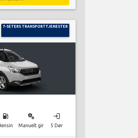
7-SETERS TRANSPORTTJENESTER
local_gas_station
miscellaneous_services
login
Bensin
Manuelt gir
5 Dør