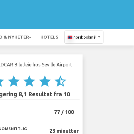
O & NYHETER
HOTELS
norsk bokmål
ar
star
star
star
star_half
ering 8,1 Resultat fra 10
77 / 100
NOMSNITTLIG
23 minutter