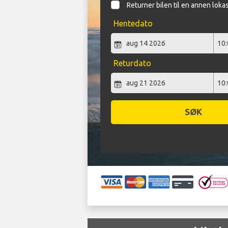
Returner bilen til en annen loka
Hentedato
Returdato
SØK