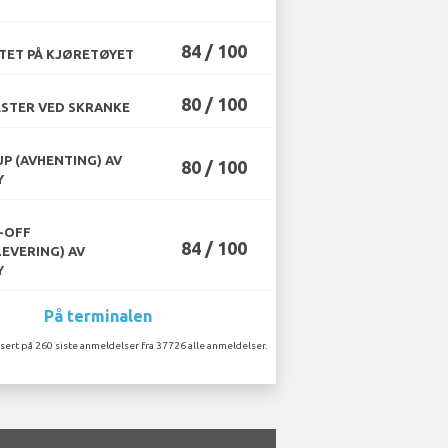
84 / 100
TET PÅ KJØRETØYET
80 / 100
STER VED SKRANKE
UP (AVHENTING) AV
80 / 100
Y
-OFF
84 / 100
LEVERING) AV
Y
På terminalen
sert på 260 siste anmeldelser fra 37726 alle anmeldelser.