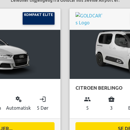
Leiebiler tilgjengelig fra Goldcar hos Seville Airport er:
KOMPAKT ELITE
CITROEN BERLINGO
miscellaneous_services
login
group
business_center
n
Automatisk
5 Dør
5
3
ER...
SE D