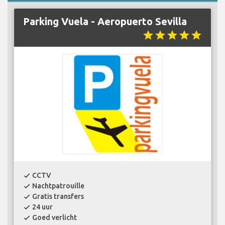
Parking Vuela - Aeropuerto Sevilla
star
star
star
star
star
CCTV
check
Nachtpatrouille
check
Gratis transfers
check
24 uur
check
Goed verlicht
check