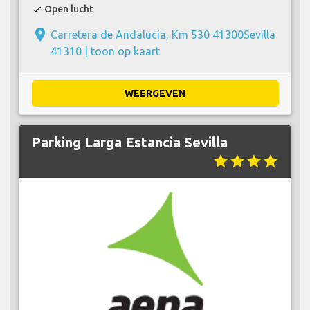
Open lucht
check
place
Carretera de Andalucía, Km 530 41300Sevilla
41310 |
toon op kaart
WEERGEVEN
Parking Larga Estancia Sevilla
star
star
star
star