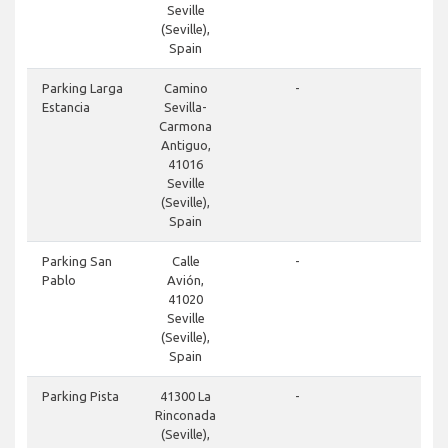
Seville
(Seville),
Spain
clos
Parking Larga
Camino
-
Estancia
Sevilla-
Carmona
Antiguo,
41016
Seville
(Seville),
Spain
clos
Parking San
Calle
-
Pablo
Avión,
41020
Seville
(Seville),
Spain
clos
Parking Pista
41300 La
-
Rinconada
(Seville),