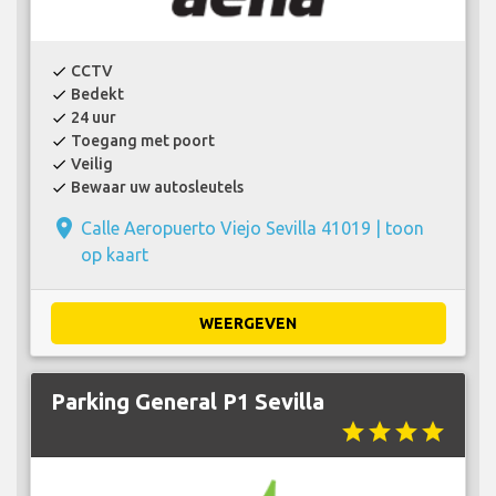
CCTV
check
Bedekt
check
24 uur
check
Toegang met poort
check
Veilig
check
Bewaar uw autosleutels
check
place
Calle Aeropuerto Viejo Sevilla 41019 |
toon
op kaart
WEERGEVEN
Parking General P1 Sevilla
star
star
star
star