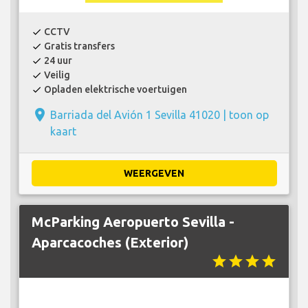
CCTV
check
Gratis transfers
check
24 uur
check
Veilig
check
Opladen elektrische voertuigen
check
place
Barriada del Avión 1 Sevilla 41020 |
toon op
kaart
WEERGEVEN
McParking Aeropuerto Sevilla -
Aparcacoches (Exterior)
star
star
star
star