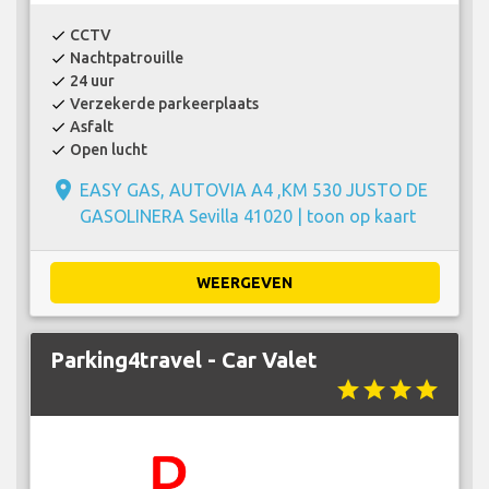
CCTV
check
Nachtpatrouille
check
24 uur
check
Verzekerde parkeerplaats
check
Asfalt
check
Open lucht
check
place
EASY GAS, AUTOVIA A4 ,KM 530 JUSTO DE
GASOLINERA Sevilla 41020 |
toon op kaart
WEERGEVEN
Parking4travel - Car Valet
star
star
star
star