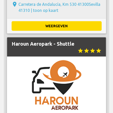
place
Carretera de Andalucía, Km 530 41300Sevilla
41310 |
toon op kaart
WEERGEVEN
Haroun Aeropark - Shuttle
star
star
star
star