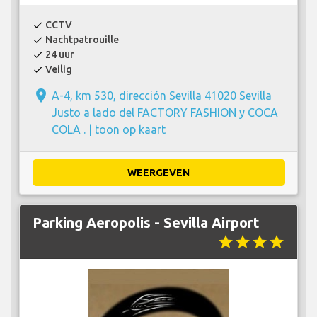
CCTV
check
Nachtpatrouille
check
24 uur
check
Veilig
check
place
A-4, km 530, dirección Sevilla 41020 Sevilla
Justo a lado del FACTORY FASHION y COCA
COLA . |
toon op kaart
WEERGEVEN
Parking Aeropolis - Sevilla Airport
star
star
star
star