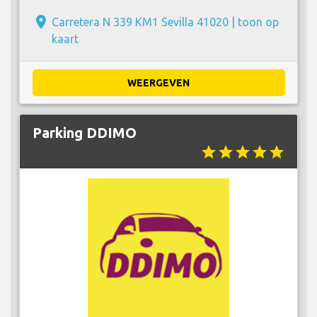
place
Carretera N 339 KM1 Sevilla 41020 |
toon op
kaart
WEERGEVEN
Parking DDIMO
star
star
star
star
star