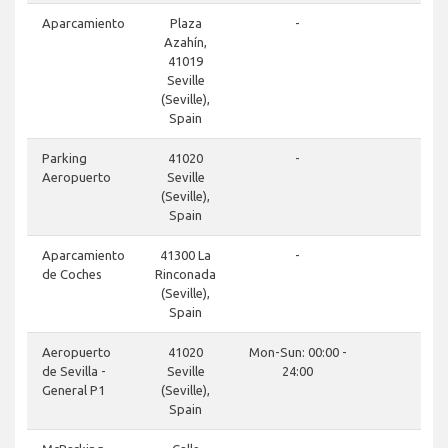
clos
Aparcamiento
Plaza
-
Azahín,
41019
Seville
(Seville),
Spain
clos
Parking
41020
-
Aeropuerto
Seville
(Seville),
Spain
clos
Aparcamiento
41300 La
-
de Coches
Rinconada
(Seville),
Spain
clos
Aeropuerto
41020
Mon-Sun: 00:00 -
de Sevilla -
Seville
24:00
General P1
(Seville),
Spain