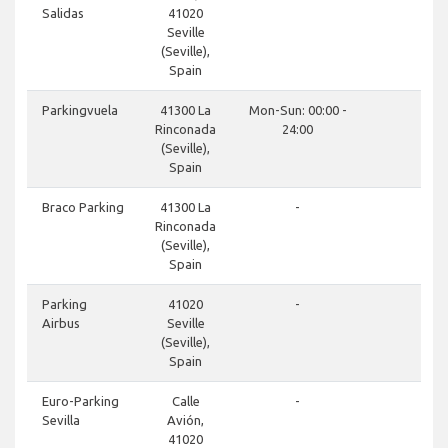
Salidas
41020
Seville
(Seville),
Spain
clos
Parkingvuela
41300 La
Mon-Sun: 00:00 -
Rinconada
24:00
(Seville),
Spain
clos
Braco Parking
41300 La
-
Rinconada
(Seville),
Spain
clos
Parking
41020
-
Airbus
Seville
(Seville),
Spain
clos
Euro-Parking
Calle
-
Sevilla
Avión,
41020