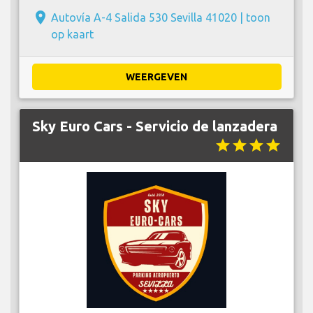
place
Autovía A-4 Salida 530 Sevilla 41020 |
toon
op kaart
WEERGEVEN
Sky Euro Cars - Servicio de lanzadera
star
star
star
star