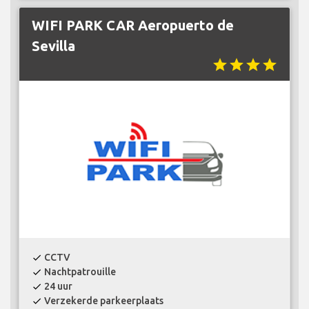
WIFI PARK CAR Aeropuerto de
Sevilla
star
star
star
star
CCTV
check
Nachtpatrouille
check
24 uur
check
Verzekerde parkeerplaats
check