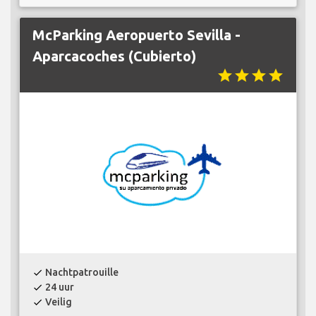
McParking Aeropuerto Sevilla -
Aparcacoches (Cubierto)
star
star
star
star
Nachtpatrouille
check
24 uur
check
Veilig
check