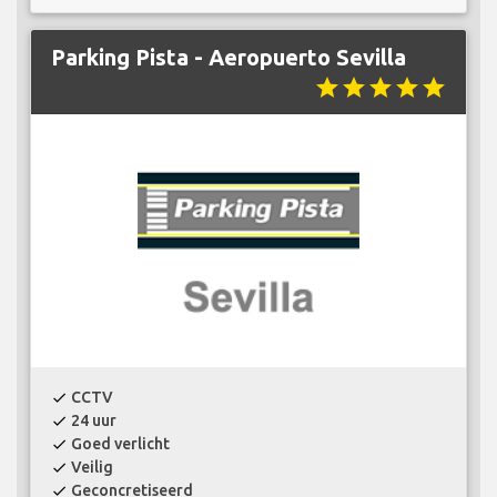
Parking Pista - Aeropuerto Sevilla
star
star
star
star
star
CCTV
check
24 uur
check
Goed verlicht
check
Veilig
check
Geconcretiseerd
check