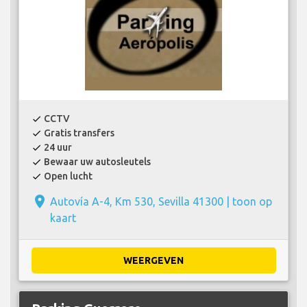
CCTV
check
Gratis transfers
check
24 uur
check
Bewaar uw autosleutels
check
Open lucht
check
place
Autovía A-4, Km 530, Sevilla 41300 |
toon op
kaart
WEERGEVEN