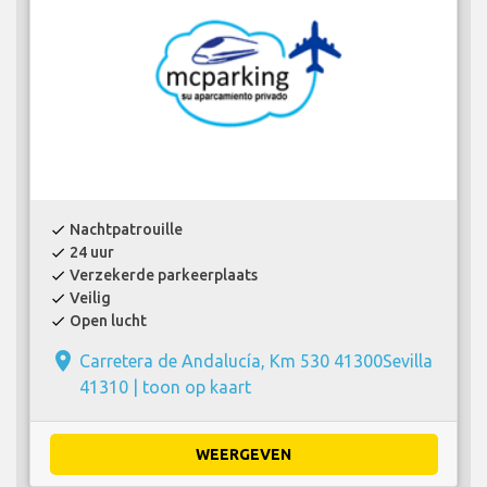
Nachtpatrouille
check
24 uur
check
Verzekerde parkeerplaats
check
Veilig
check
Open lucht
check
place
Carretera de Andalucía, Km 530 41300Sevilla
41310 |
toon op kaart
WEERGEVEN