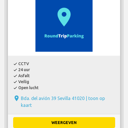
CCTV
check
24 uur
check
Asfalt
check
Veilig
check
Open lucht
check
place
Bda. del avión 39 Sevilla 41020 |
toon op
kaart
WEERGEVEN