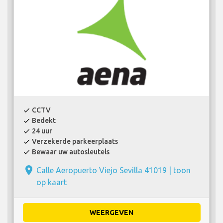
CCTV
check
Bedekt
check
24 uur
check
Verzekerde parkeerplaats
check
Bewaar uw autosleutels
check
place
Calle Aeropuerto Viejo Sevilla 41019 |
toon
op kaart
WEERGEVEN