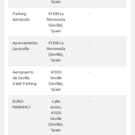
Spain
clos
Parking
41300 La
-
Aerópolis
Rinconada
(Seville),
Spain
clos
Aparcamiento
41300 La
-
Lavacolla
Rinconada
(Seville),
Spain
clos
Aeropuerto
41020
-
de Sevilla
Seville
Valet Parking
(Seville),
Spain
clos
EURO-
Calle
-
PARKING1
Avión,
41020
Seville
(Seville),
Spain