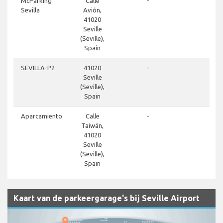
clos
McParking
Calle
-
Sevilla
Avión,
41020
Seville
(Seville),
Spain
clos
SEVILLA-P2
41020
-
Seville
(Seville),
Spain
clos
Aparcamiento
Calle
-
Taiwán,
41020
Seville
(Seville),
Spain
Kaart van de parkeergarage's bij Seville Airport