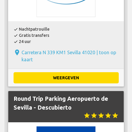
Nachtpatrouille
check
Gratis transfers
check
24 uur
check
place
Carretera N 339 KM1 Sevilla 41020 |
toon op
kaart
WEERGEVEN
Round Trip Parking Aeropuerto de
Sevilla - Descubierto
star
star
star
star
star