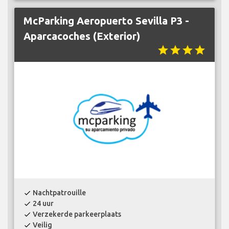
McParking Aeropuerto Sevilla P3 -
Aparcacoches (Exterior)
star
star
star
star
Nachtpatrouille
check
24 uur
check
Verzekerde parkeerplaats
check
Veilig
check