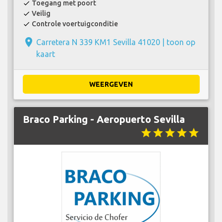
Toegang met poort
check
Veilig
check
Controle voertuigconditie
check
place
Carretera N 339 KM1 Sevilla 41020 |
toon op
kaart
WEERGEVEN
Braco Parking - Aeropuerto Sevilla
star
star
star
star
star