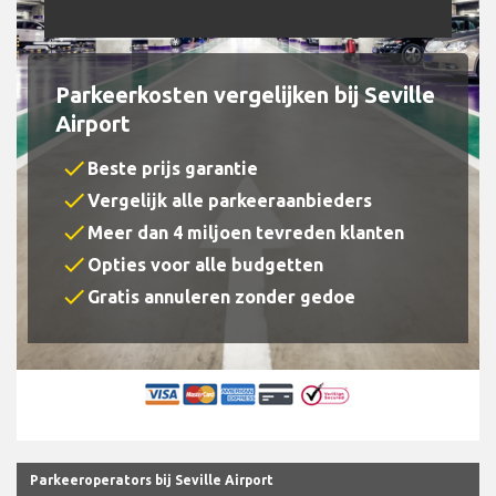
Parkeerkosten vergelijken bij Seville
Airport
check
Beste prijs garantie
check
Vergelijk alle parkeeraanbieders
check
Meer dan 4 miljoen tevreden klanten
check
Opties voor alle budgetten
check
Gratis annuleren zonder gedoe
Parkeeroperators bij Seville Airport