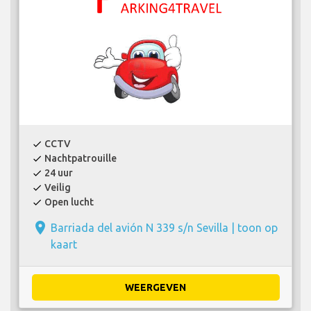
CCTV
check
Nachtpatrouille
check
24 uur
check
Veilig
check
Open lucht
check
place
Barriada del avión N 339 s/n Sevilla |
toon op
kaart
WEERGEVEN