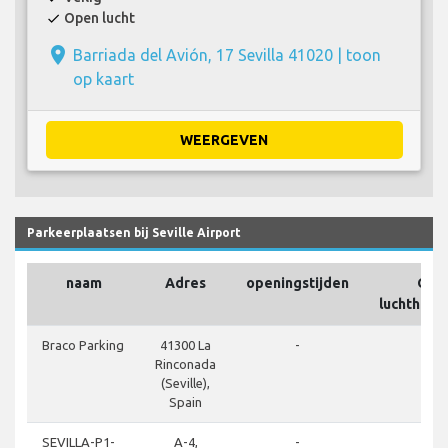
Open lucht
check
place
Barriada del Avión, 17 Sevilla 41020 |
toon
op kaart
WEERGEVEN
Parkeerplaatsen bij Seville Airport
naam
Adres
openingstijden
Op h
luchthave
clos
Braco Parking
41300 La
-
Rinconada
(Seville),
Spain
clos
SEVILLA-P1-
A-4,
-