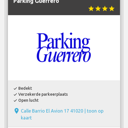
Parking Guerrero
star
star
star
star
Bedekt
check
Verzekerde parkeerplaats
check
Open lucht
check
place
Calle Barrio El Avion 17 41020 |
toon op
kaart