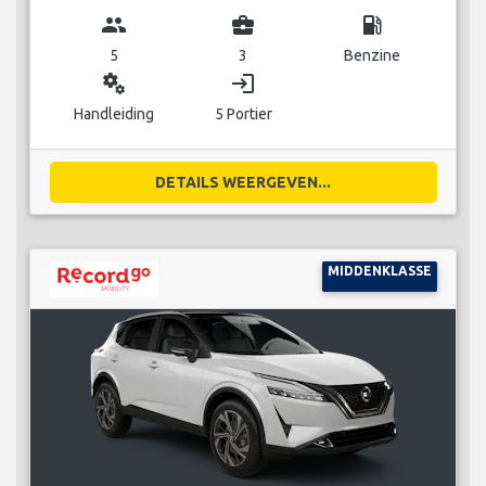
group
business_center
local_gas_station
5
3
Benzine
miscellaneous_services
login
Handleiding
5 Portier
DETAILS WEERGEVEN...
MIDDENKLASSE