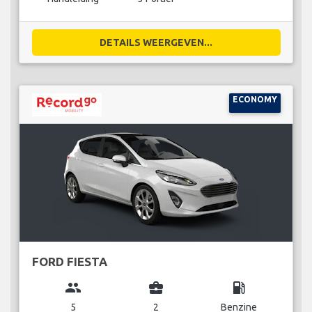
DETAILS WEERGEVEN...
ECONOMY
FORD FIESTA
group
business_center
local_gas_station
5
2
Benzine