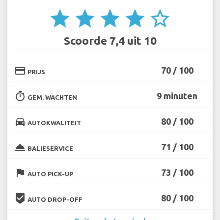
star
star
star
star
star_border
Scoorde 7,4 uit 10
credit_card
70 / 100
PRIJS
timer
9 minuten
GEM. WACHTEN
directions_car
80 / 100
AUTOKWALITEIT
room_service
71 / 100
BALIESERVICE
flag
73 / 100
AUTO PICK-UP
beenhere
80 / 100
AUTO DROP-OFF