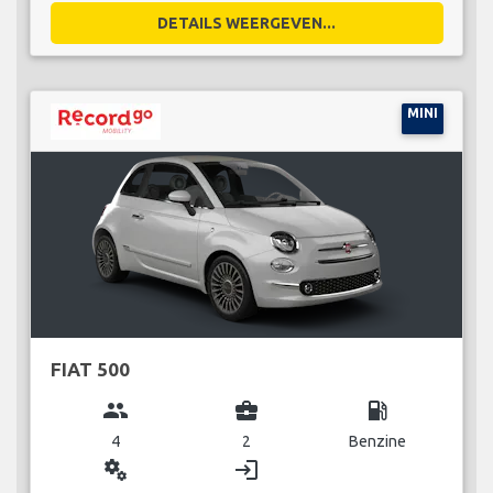
DETAILS WEERGEVEN...
MINI
FIAT 500
group
business_center
local_gas_station
4
2
Benzine
miscellaneous_services
login