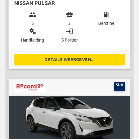
NISSAN PULSAR
group
business_center
local_gas_station
5
3
Benzine
miscellaneous_services
login
Handleiding
5 Portier
DETAILS WEERGEVEN...
SUV