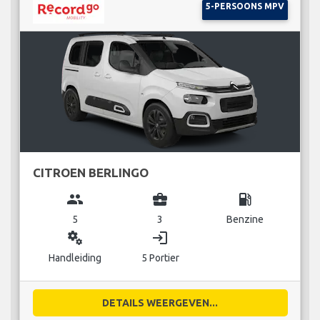
5-PERSOONS MPV
CITROEN BERLINGO
group
business_center
local_gas_station
5
3
Benzine
miscellaneous_services
login
Handleiding
5 Portier
DETAILS WEERGEVEN...