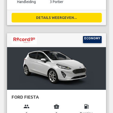
Handleiding
3 Portier
DETAILS WEERGEVEN...
ECONOMY
FORD FIESTA
group
business_center
local_gas_station