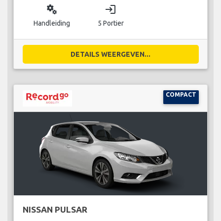
miscellaneous_services
login
Handleiding
5 Portier
DETAILS WEERGEVEN...
COMPACT
NISSAN PULSAR