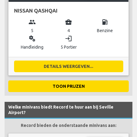
NISSAN QASHQAI
group
business_center
local_gas_station
5
4
Benzine
miscellaneous_services
login
Handleiding
5 Portier
DETAILS WEERGEVEN...
TOON PRIJZEN
Welke minivans biedt Record te huur aan bij Seville
Airport?
Record bieden de onderstaande minivans aan: