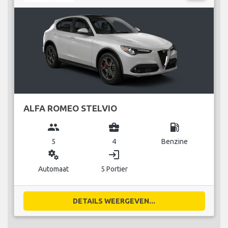
ALFA ROMEO STELVIO
group
business_center
local_gas_station
5
4
Benzine
miscellaneous_services
login
Automaat
5 Portier
DETAILS WEERGEVEN...