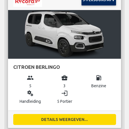
CITROEN BERLINGO
group
business_center
local_gas_station
5
3
Benzine
miscellaneous_services
login
Handleiding
5 Portier
DETAILS WEERGEVEN...