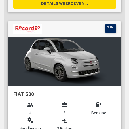
DETAILS WEERGEVEN...
MINI
FIAT 500
group
business_center
local_gas_station
4
2
Benzine
miscellaneous_services
login
Handleiding
3 Portier