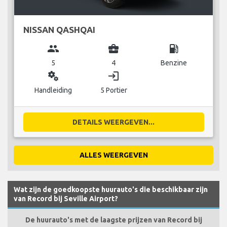
NISSAN QASHQAI
group
business_center
local_gas_station
5
4
Benzine
miscellaneous_services
login
Handleiding
5 Portier
DETAILS WEERGEVEN...
ALLES WEERGEVEN
Wat zijn de goedkoopste huurauto's die beschikbaar zijn
van Record bij Seville Airport?
De huurauto's met de laagste prijzen van Record bij