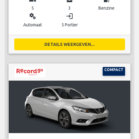
5
3
Benzine
miscellaneous_services
login
Automaat
5 Portier
DETAILS WEERGEVEN...
COMPACT