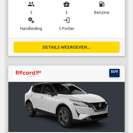
group
business_center
local_gas_station
5
3
Benzine
miscellaneous_services
login
Handleiding
5 Portier
DETAILS WEERGEVEN...
SUV