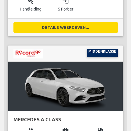
miscellaneous_services
login
Handleiding
5 Portier
DETAILS WEERGEVEN...
MIDDENKLASSE
MERCEDES A CLASS
group
business_center
local_gas_station