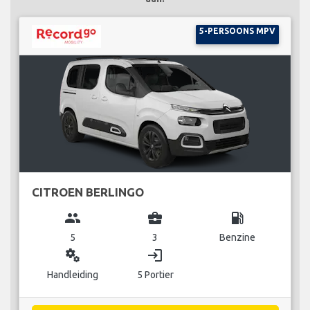
5-PERSOONS MPV
CITROEN BERLINGO
group
business_center
local_gas_station
5
3
Benzine
miscellaneous_services
login
Handleiding
5 Portier