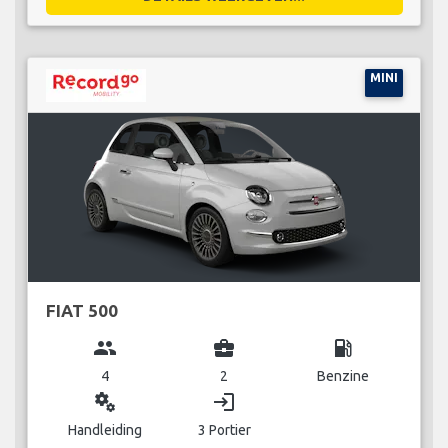
MINI
FIAT 500
group
business_center
local_gas_station
4
2
Benzine
miscellaneous_services
login
Handleiding
3 Portier