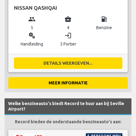
NISSAN QASHQAI
group
business_center
local_gas_station
5
4
Benzine
miscellaneous_services
login
Handleiding
5 Portier
DETAILS WEERGEVEN...
MEER INFORMATIE
Welke benzineauto's biedt Record te huur aan bij Seville
Airport?
Record bieden de onderstaande benzineauto's aan:
5-PERSOONS MPV