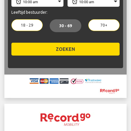
Leeftijd bestuurder:
18 - 29
70+
30 - 69
ZOEKEN