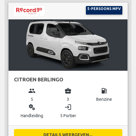
5-PERSOONS MPV
CITROEN BERLINGO
group
business_center
local_gas_station
5
3
Benzine
miscellaneous_services
login
Handleiding
5 Portier
DETAILS WEERGEVEN...