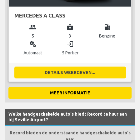
MERCEDES A CLASS
group
business_center
local_gas_station
5
3
Benzine
miscellaneous_services
login
Automaat
5 Portier
DETAILS WEERGEVEN...
MEER INFORMATIE
Welke handgeschakelde auto's biedt Record te huur aan
bij Seville Airport?
Record bieden de onderstaande handgeschakelde auto's
aan: