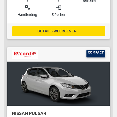
5
2
Benzine
miscellaneous_services
login
Handleiding
5 Portier
DETAILS WEERGEVEN...
COMPACT
NISSAN PULSAR