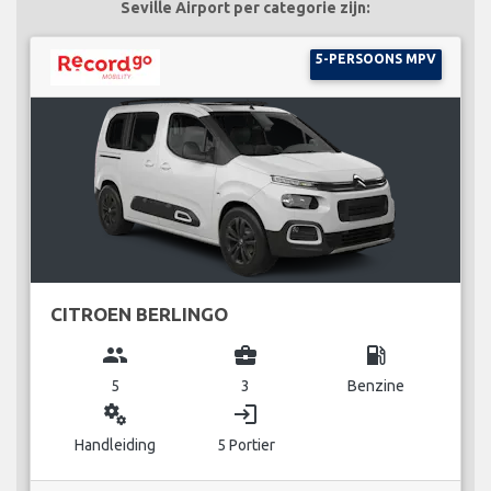
Seville Airport per categorie zijn:
5-PERSOONS MPV
CITROEN BERLINGO
group
business_center
local_gas_station
5
3
Benzine
miscellaneous_services
login
Handleiding
5 Portier