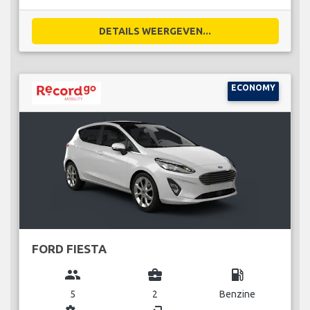
DETAILS WEERGEVEN...
ECONOMY
FORD FIESTA
group
business_center
local_gas_station
5
2
Benzine