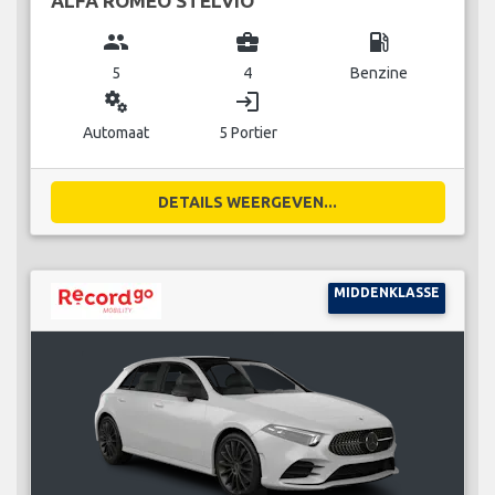
ALFA ROMEO STELVIO
group
business_center
local_gas_station
5
4
Benzine
miscellaneous_services
login
Automaat
5 Portier
DETAILS WEERGEVEN...
MIDDENKLASSE