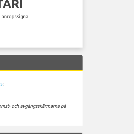
TARI
 anropssignal
ts
:
nkomst- och avgångsskärmarna på