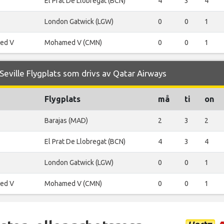
El Prat De Llobregat (BCN)
4
3
4
London Gatwick (LGW)
0
0
1
ed V
Mohamed V (CMN)
0
0
1
eville Flygplats som drivs av Qatar Airways
Flygplats
må
ti
on
Barajas (MAD)
2
3
2
El Prat De Llobregat (BCN)
4
3
4
London Gatwick (LGW)
0
0
1
ed V
Mohamed V (CMN)
0
0
1