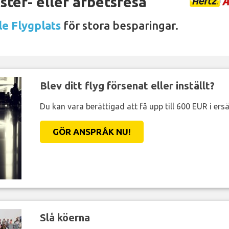
ter- eller arbetsresa
le Flygplats
för stora besparingar.
Blev ditt flyg försenat eller inställt?
Du kan vara berättigad att få upp till 600 EUR i ersä
GÖR ANSPRÅK NU!
Slå köerna