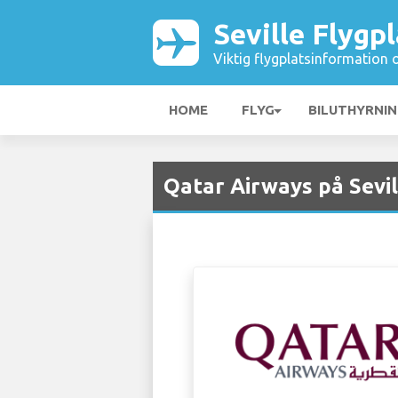
Seville Flygp
Viktig flygplatsinformation 
HOME
FLYG
BILUTHYRNI
Qatar Airways på Sevil