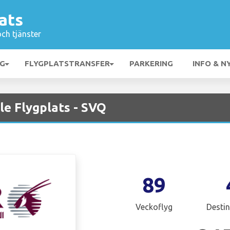
lats
och tjänster
NG
FLYGPLATSTRANSFER
PARKERING
INFO & N
le Flygplats - SVQ
89
Veckoflyg
Destin