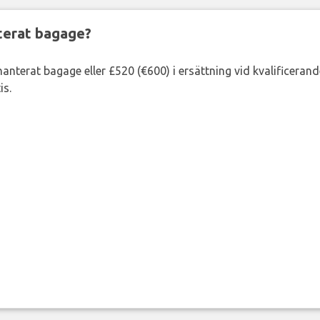
nterat bagage?
lhanterat bagage eller £520 (€600) i ersättning vid kvalificeran
is.