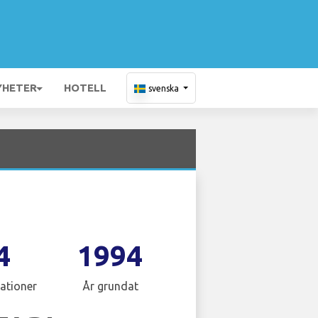
YHETER
HOTELL
svenska
4
1994
ationer
År grundat