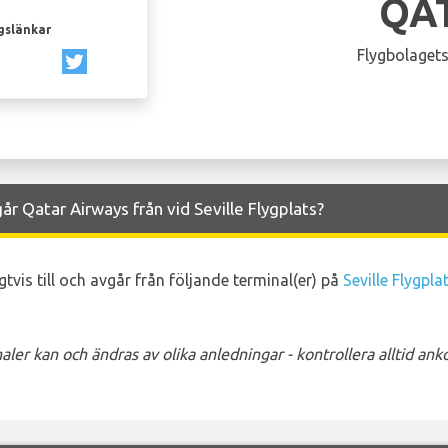
QA
gslänkar
Flygbolagets
år Qatar Airways från vid Seville Flygplats?
tvis till och avgår från följande terminal(er) på
Seville Flygpla
ler kan och ändras av olika anledningar - kontrollera alltid a