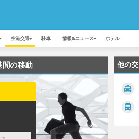
空港交通
駐車
情報&ニュース
ホテル
他の交
 空港間の移動
local_taxi
directions_bus