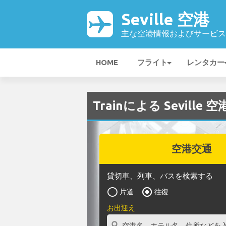
Seville 空港
主な空港情報およびサービス
HOME
フライト
レンタカー
Trainによる Seville
空港交通
貸切車、列車、バスを検索する
片道
往復
お出迎え