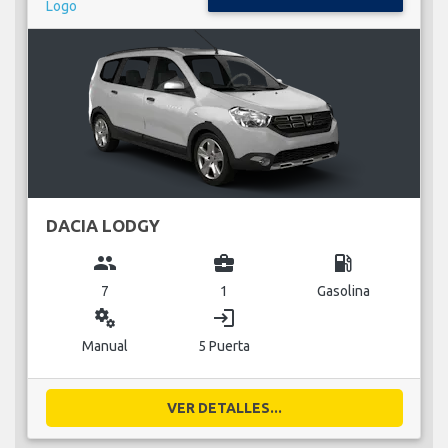
DACIA LODGY
group
business_center
local_gas_station
7
1
Gasolina
miscellaneous_services
login
Manual
5 Puerta
VER DETALLES...