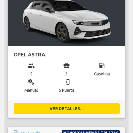
OPEL ASTRA
group
business_center
local_gas_station
5
3
Gasolina
miscellaneous_services
login
Manual
5 Puerta
VER DETALLES...
MONOVOLUMEN DE 7 PLAZAS