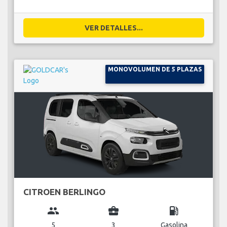
VER DETALLES...
MONOVOLUMEN DE 5 PLAZAS
CITROEN BERLINGO
group
business_center
local_gas_station
5
3
Gasolina