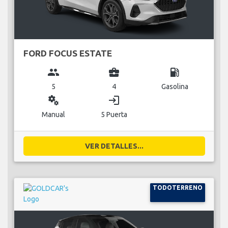
FORD FOCUS ESTATE
group
business_center
local_gas_station
5
4
Gasolina
miscellaneous_services
login
Manual
5 Puerta
VER DETALLES...
TODOTERRENO