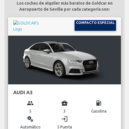
Los coches de alquiler más baratos de Goldcar en
Aeropuerto de Seville por cada categoría son:
COMPACTO ESPECIAL
AUDI A3
group
business_center
local_gas_station
5
3
Gasolina
miscellaneous_services
login
Automático
5 Puerta