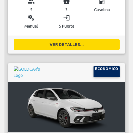
group
business_center
local_gas_station
5
3
Gasolina
miscellaneous_services
login
Manual
5 Puerta
VER DETALLES...
ECONÓMICO