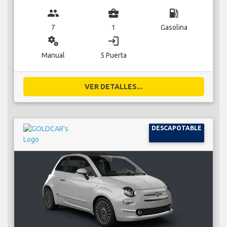
group
business_center
local_gas_station
7
1
Gasolina
miscellaneous_services
login
Manual
5 Puerta
VER DETALLES...
DESCAPOTABLE