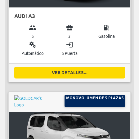
AUDI A3
group
business_center
local_gas_station
5
3
Gasolina
miscellaneous_services
login
Automático
5 Puerta
VER DETALLES...
MONOVOLUMEN DE 5 PLAZAS