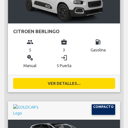
CITROEN BERLINGO
group
business_center
local_gas_station
5
3
Gasolina
miscellaneous_services
login
Manual
5 Puerta
VER DETALLES...
COMPACTO