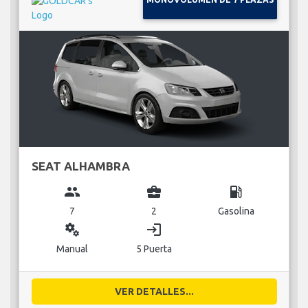
SEAT ALHAMBRA
group
business_center
local_gas_station
7
2
Gasolina
miscellaneous_services
login
Manual
5 Puerta
VER DETALLES...