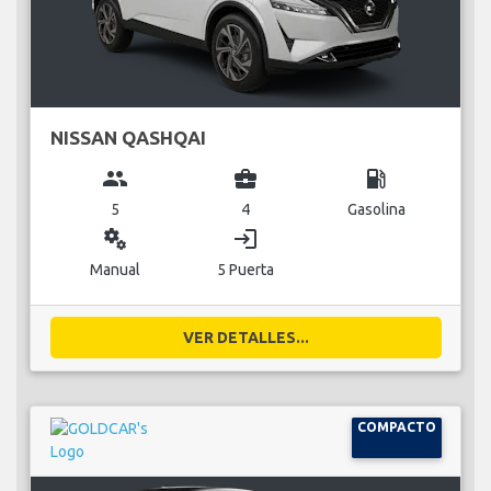
NISSAN QASHQAI
group
business_center
local_gas_station
5
4
Gasolina
miscellaneous_services
login
Manual
5 Puerta
VER DETALLES...
COMPACTO