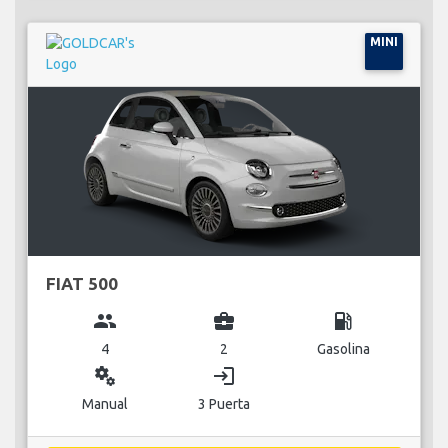
MINI
FIAT 500
group
business_center
local_gas_station
4
2
Gasolina
miscellaneous_services
login
Manual
3 Puerta