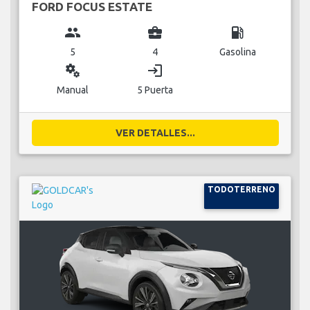
FORD FOCUS ESTATE
group
business_center
local_gas_station
5
4
Gasolina
miscellaneous_services
login
Manual
5 Puerta
VER DETALLES...
TODOTERRENO