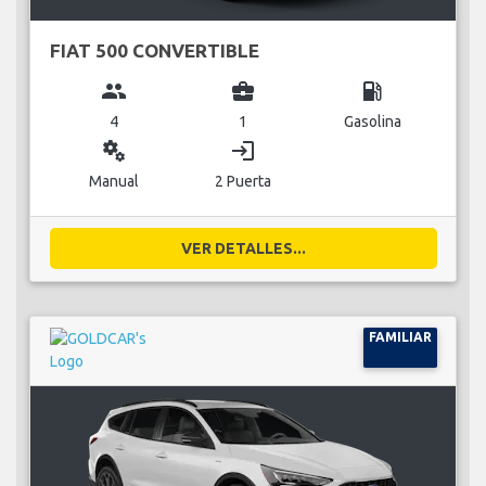
FIAT 500 CONVERTIBLE
group
business_center
local_gas_station
4
1
Gasolina
miscellaneous_services
login
Manual
2 Puerta
VER DETALLES...
FAMILIAR