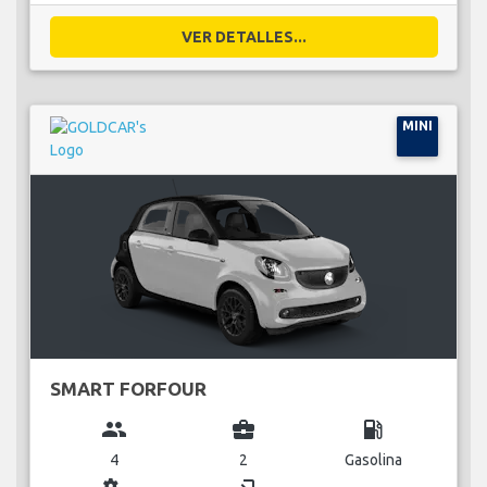
VER DETALLES...
MINI
SMART FORFOUR
group
business_center
local_gas_station
4
2
Gasolina