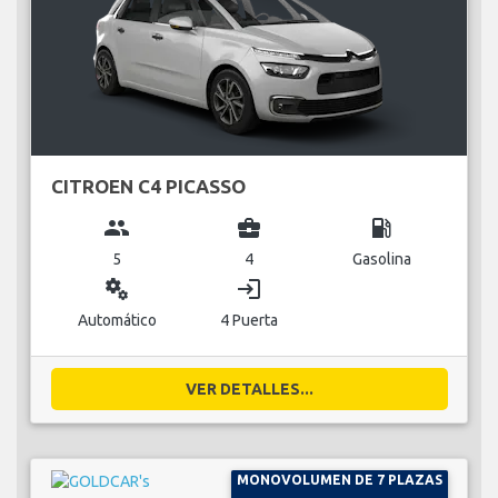
CITROEN C4 PICASSO
group
business_center
local_gas_station
5
4
Gasolina
miscellaneous_services
login
Automático
4 Puerta
VER DETALLES...
MONOVOLUMEN DE 7 PLAZAS