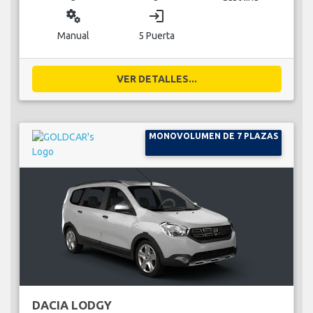
miscellaneous_services
login
Manual
5 Puerta
VER DETALLES...
MONOVOLUMEN DE 7 PLAZAS
DACIA LODGY