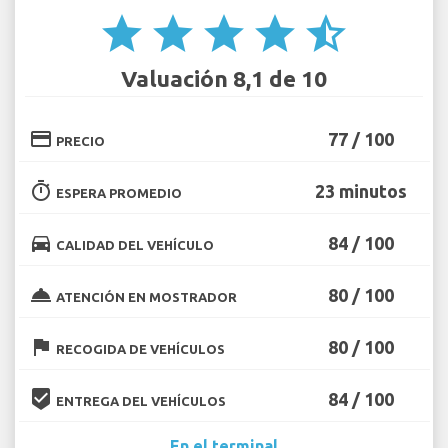
star
star
star
star
star_half
Valuación 8,1 de 10
credit_card
77 / 100
PRECIO
timer
23 minutos
ESPERA PROMEDIO
directions_car
84 / 100
CALIDAD DEL VEHÍCULO
room_service
80 / 100
ATENCIÓN EN MOSTRADOR
flag
80 / 100
RECOGIDA DE VEHÍCULOS
beenhere
84 / 100
ENTREGA DEL VEHÍCULOS
En el terminal