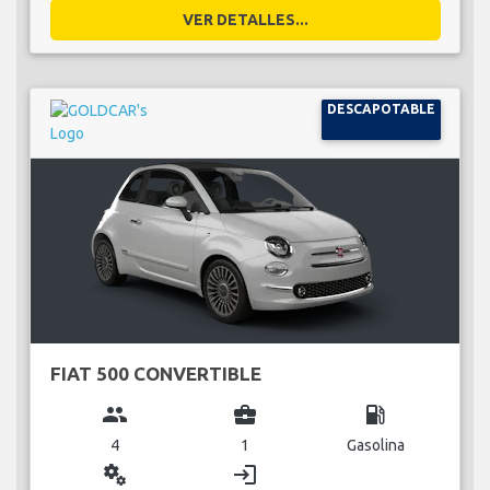
VER DETALLES...
DESCAPOTABLE
FIAT 500 CONVERTIBLE
group
business_center
local_gas_station
4
1
Gasolina
miscellaneous_services
login