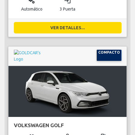
miscellaneous_services
login
Automático
3 Puerta
VER DETALLES...
COMPACTO
VOLKSWAGEN GOLF