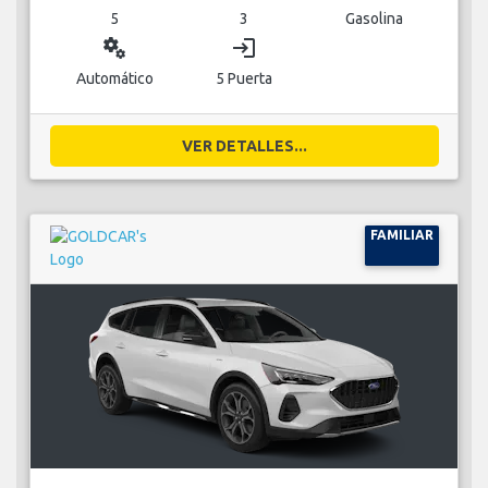
5
3
Gasolina
miscellaneous_services
login
Automático
5 Puerta
VER DETALLES...
FAMILIAR