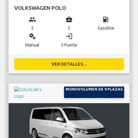
VOLKSWAGEN POLO
group
business_center
local_gas_station
5
2
Gasolina
miscellaneous_services
login
Manual
5 Puerta
VER DETALLES...
MONOVOLUMEN DE 9 PLAZAS