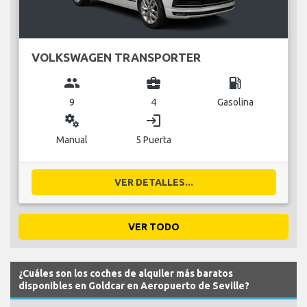
VOLKSWAGEN TRANSPORTER
group
business_center
local_gas_station
9
4
Gasolina
miscellaneous_services
login
Manual
5 Puerta
VER DETALLES...
VER TODO
¿Cuáles son los coches de alquiler más baratos
disponibles en Goldcar en Aeropuerto de Seville?