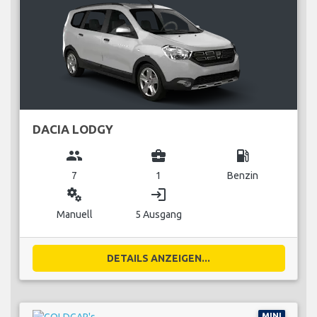
DACIA LODGY
group
business_center
local_gas_station
7
1
Benzin
miscellaneous_services
login
Manuell
5 Ausgang
DETAILS ANZEIGEN...
MINI