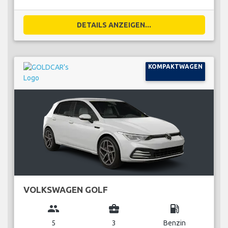
DETAILS ANZEIGEN...
KOMPAKTWAGEN
VOLKSWAGEN GOLF
group
business_center
local_gas_station
5
3
Benzin