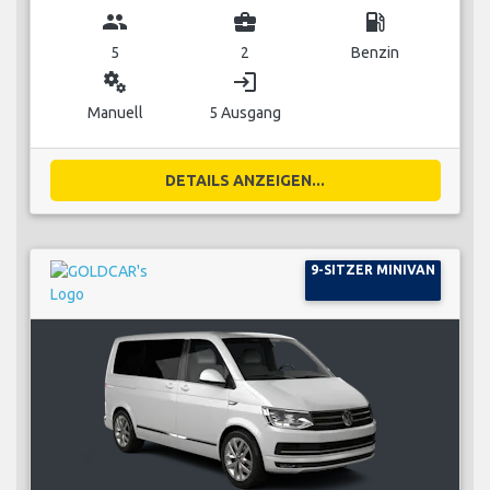
group
business_center
local_gas_station
5
2
Benzin
miscellaneous_services
login
Manuell
5 Ausgang
DETAILS ANZEIGEN...
9-SITZER MINIVAN