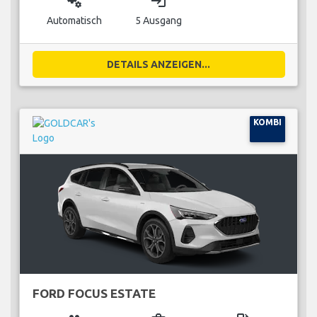
miscellaneous_services
login
Automatisch
5 Ausgang
DETAILS ANZEIGEN...
KOMBI
FORD FOCUS ESTATE