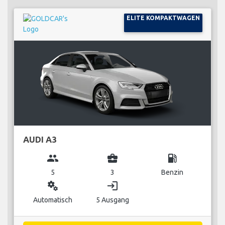
ELITE KOMPAKTWAGEN
AUDI A3
group
business_center
local_gas_station
5
3
Benzin
miscellaneous_services
login
Automatisch
5 Ausgang