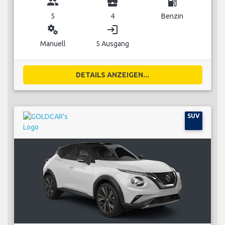
group
business_center
local_gas_station
5
4
Benzin
miscellaneous_services
login
Manuell
5 Ausgang
DETAILS ANZEIGEN...
SUV