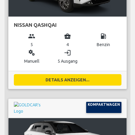
NISSAN QASHQAI
group
business_center
local_gas_station
5
4
Benzin
miscellaneous_services
login
Manuell
5 Ausgang
DETAILS ANZEIGEN...
KOMPAKTWAGEN