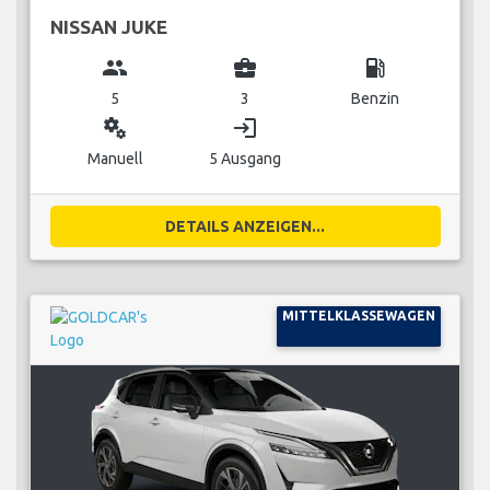
NISSAN JUKE
group
business_center
local_gas_station
5
3
Benzin
miscellaneous_services
login
Manuell
5 Ausgang
DETAILS ANZEIGEN...
MITTELKLASSEWAGEN