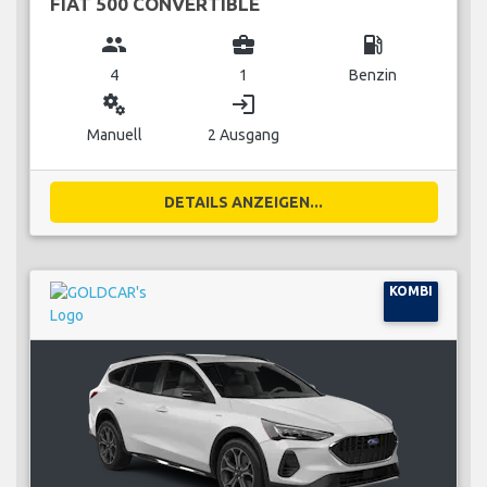
FIAT 500 CONVERTIBLE
group
business_center
local_gas_station
4
1
Benzin
miscellaneous_services
login
Manuell
2 Ausgang
DETAILS ANZEIGEN...
KOMBI