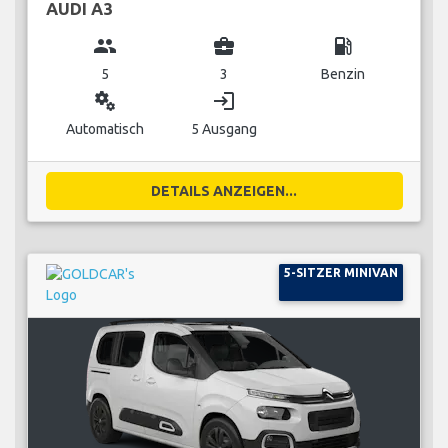
AUDI A3
group
business_center
local_gas_station
5
3
Benzin
miscellaneous_services
login
Automatisch
5 Ausgang
DETAILS ANZEIGEN...
5-SITZER MINIVAN