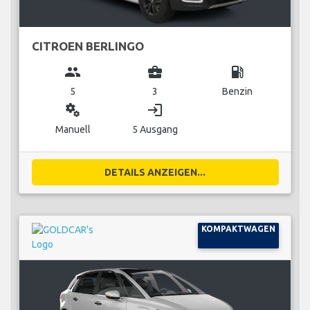
CITROEN BERLINGO
group
business_center
local_gas_station
5
3
Benzin
miscellaneous_services
login
Manuell
5 Ausgang
DETAILS ANZEIGEN...
KOMPAKTWAGEN