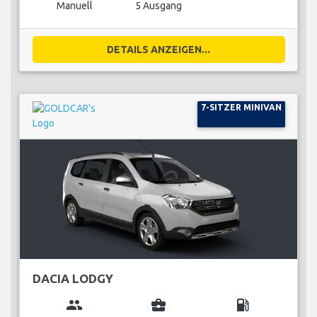
Manuell
5 Ausgang
DETAILS ANZEIGEN...
7-SITZER MINIVAN
DACIA LODGY
group
business_center
local_gas_station