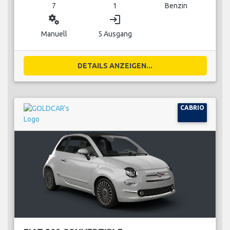
7
1
Benzin
miscellaneous_services
login
Manuell
5 Ausgang
DETAILS ANZEIGEN...
CABRIO