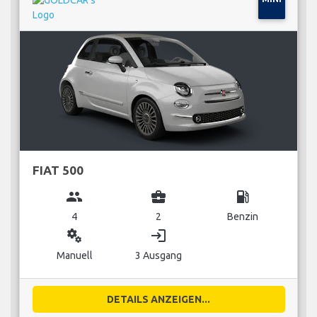
FIAT 500
group
business_center
local_gas_station
4
2
Benzin
miscellaneous_services
login
Manuell
3 Ausgang
DETAILS ANZEIGEN...