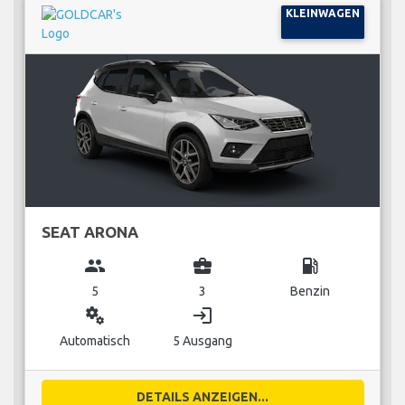
KLEINWAGEN
SEAT ARONA
group
business_center
local_gas_station
5
3
Benzin
miscellaneous_services
login
Automatisch
5 Ausgang
DETAILS ANZEIGEN...