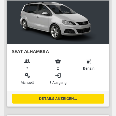
SEAT ALHAMBRA
group
business_center
local_gas_station
7
2
Benzin
miscellaneous_services
login
Manuell
5 Ausgang
DETAILS ANZEIGEN...