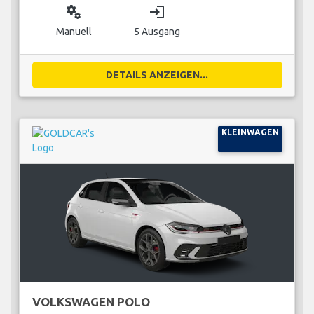
miscellaneous_services
login
Manuell
5 Ausgang
DETAILS ANZEIGEN...
KLEINWAGEN
VOLKSWAGEN POLO