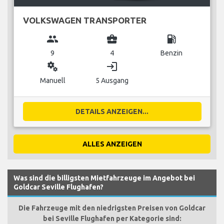
VOLKSWAGEN TRANSPORTER
group
business_center
local_gas_station
9
4
Benzin
miscellaneous_services
login
Manuell
5 Ausgang
DETAILS ANZEIGEN...
ALLES ANZEIGEN
Was sind die billigsten Mietfahrzeuge im Angebot bei
Goldcar Seville Flughafen?
Die Fahrzeuge mit den niedrigsten Preisen von Goldcar
bei Seville Flughafen per Kategorie sind: