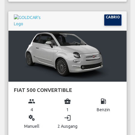
CABRIO
FIAT 500 CONVERTIBLE
group
business_center
local_gas_station
4
1
Benzin
miscellaneous_services
login
Manuell
2 Ausgang