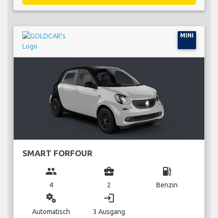
MINI
SMART FORFOUR
group
business_center
local_gas_station
4
2
Benzin
miscellaneous_services
login
Automatisch
3 Ausgang