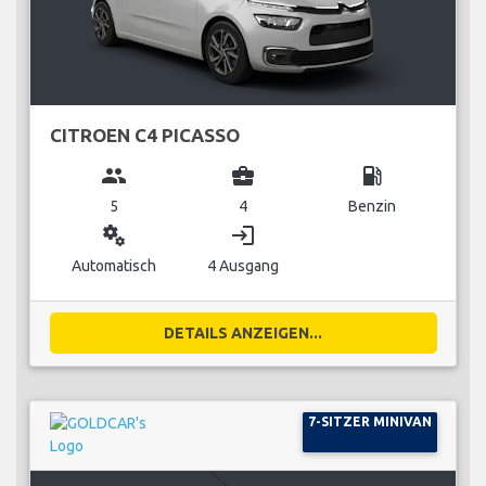
CITROEN C4 PICASSO
group
business_center
local_gas_station
5
4
Benzin
miscellaneous_services
login
Automatisch
4 Ausgang
DETAILS ANZEIGEN...
7-SITZER MINIVAN