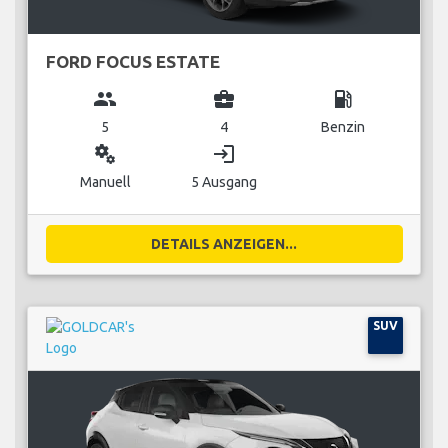
FORD FOCUS ESTATE
group
business_center
local_gas_station
5
4
Benzin
miscellaneous_services
login
Manuell
5 Ausgang
DETAILS ANZEIGEN...
SUV