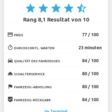
star
star
star
star
star_half
Rang 8,1 Resultat von 10
credit_card
77 / 100
PREIS
timer
23 minuten
DURCHSCHNTL. WARTEN
directions_car
84 / 100
QUALITÄT DES FAHRZEUGES
room_service
80 / 100
SCHALTERSERVICE
flag
80 / 100
FAHRZEUG-ABHOLUNG
beenhere
84 / 100
FAHRZEUG-RÜCKGABE
Im Terminal