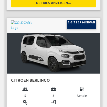
DETAILS ANZEIGEN...
5-SITZER MINIVAN
CITROEN BERLINGO
group
business_center
local_gas_station
5
3
Benzin
miscellaneous_services
login